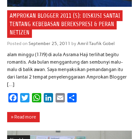
AMPROKAN BLOGGER 2011 (5): DISKUSI SANTAI
TENTANG KEBEBASAN BEREKSPRESI & PERAN
NETIZEN
Posted on
September 25, 2011
by
Amril Taufik Gobel
alam minggu (17/9) di aula Asrama Haji terlihat begitu
romantis. Ada bulan menggantung dan sembunyi malu-
malu di balik awan. Saya menyaksikan pemandangan itu
dari lantai 2 tempat penyelenggaraan Amprokan Blogger
[…]
F
T
W
L
E
S
a
w
h
i
m
h
c
i
a
n
a
a
» Read more
e
t
t
k
i
r
b
t
s
e
l
e