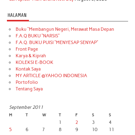
HALAMAN
Buku “Membangun Negeri, Merawat Masa Depan
F.A.Q BUKU “NARSIS”
F.A.Q. BUKU PUISI “MENYESAP SENYAP”
Front Page
Karya & Kiprah
KOLEKSI E-BOOK
Kontak Saya
MY ARTICLE @YAHOO INDONESIA
Portofolio
Tentang Saya
September 2011
M
T
W
T
F
S
S
1
2
3
4
5
6
7
8
9
10
11