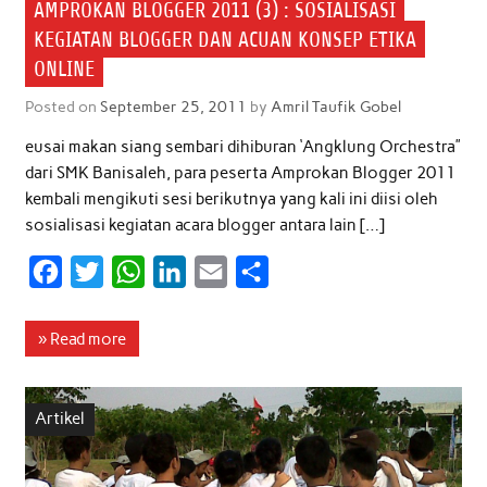
AMPROKAN BLOGGER 2011 (3) : SOSIALISASI
KEGIATAN BLOGGER DAN ACUAN KONSEP ETIKA
ONLINE
Posted on
September 25, 2011
by
Amril Taufik Gobel
eusai makan siang sembari dihiburan ‘Angklung Orchestra”
dari SMK Banisaleh, para peserta Amprokan Blogger 2011
kembali mengikuti sesi berikutnya yang kali ini diisi oleh
sosialisasi kegiatan acara blogger antara lain […]
F
T
W
L
E
S
a
w
h
i
m
h
c
i
a
n
a
a
» Read more
e
t
t
k
i
r
b
t
s
e
l
e
Artikel
o
e
A
d
o
r
p
I