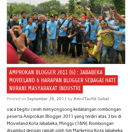
k
p
n
AMPROKAN BLOGGER 2011 (6) : JABABEKA
MOVIELAND & HARAPAN BLOGGER SEBAGAI HATI
NURANI MASYARAKAT INDUSTRI
Posted on
September 26, 2011
by
Amril Taufik Gobel
uaca begitu cerah menyongsong kedatangan rombongan
peserta Amprokan Blogger 2011 yang terdiri atas 3 bis di
Movieland Kota Jababeka, Minggu (18/9). Rombongan
disambut dengan ramah oleh tim Marketing Kota Jababeka