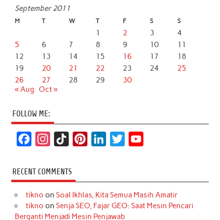
September 2011
M
T
W
T
F
S
S
1
2
3
4
5
6
7
8
9
10
11
12
13
14
15
16
17
18
19
20
21
22
23
24
25
26
27
28
29
30
« Aug
Oct »
FOLLOW ME:
F
I
T
P
L
T
Y
a
n
i
i
i
w
o
c
s
k
n
n
i
u
RECENT COMMENTS
e
t
T
t
k
t
T
tikno
on
Soal Ikhlas, Kita Semua Masih Amatir
b
a
o
e
e
t
u
tikno
on
Senja SEO, Fajar GEO: Saat Mesin Pencari
o
g
k
r
d
e
b
Berganti Menjadi Mesin Penjawab