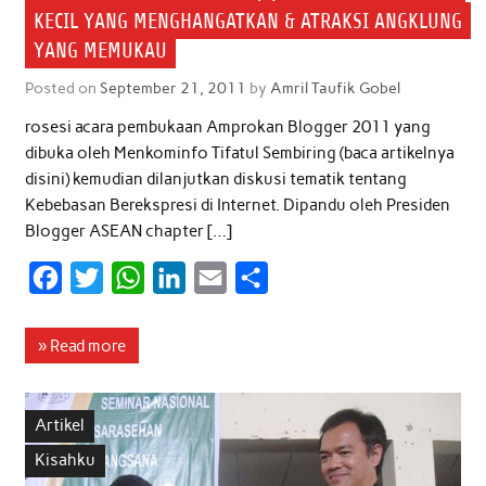
KECIL YANG MENGHANGATKAN & ATRAKSI ANGKLUNG
YANG MEMUKAU
Posted on
September 21, 2011
by
Amril Taufik Gobel
rosesi acara pembukaan Amprokan Blogger 2011 yang
dibuka oleh Menkominfo Tifatul Sembiring (baca artikelnya
disini) kemudian dilanjutkan diskusi tematik tentang
Kebebasan Berekspresi di Internet. Dipandu oleh Presiden
Blogger ASEAN chapter […]
F
T
W
L
E
S
a
w
h
i
m
h
c
i
a
n
a
a
» Read more
e
t
t
k
i
r
b
t
s
e
l
e
Artikel
o
e
A
d
Kisahku
o
r
p
I