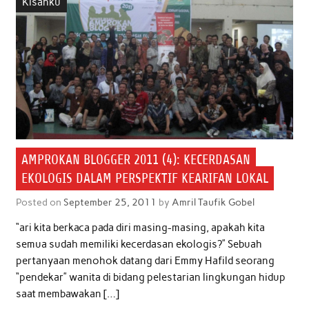
Kisahku
o
e
A
d
o
r
p
I
k
p
n
AMPROKAN BLOGGER 2011 (4): KECERDASAN
EKOLOGIS DALAM PERSPEKTIF KEARIFAN LOKAL
Posted on
September 25, 2011
by
Amril Taufik Gobel
“ari kita berkaca pada diri masing-masing, apakah kita
semua sudah memiliki kecerdasan ekologis?” Sebuah
pertanyaan menohok datang dari Emmy Hafild seorang
“pendekar” wanita di bidang pelestarian lingkungan hidup
saat membawakan […]