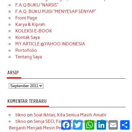
b
a
o
e
e
t
u
F.A.Q BUKU “NARSIS”
o
g
k
r
d
e
b
F.A.Q. BUKU PUISI “MENYESAP SENYAP”
o
r
e
I
r
e
Front Page
Karya & Kiprah
k
a
s
n
KOLEKSI E-BOOK
m
t
Kontak Saya
MY ARTICLE @YAHOO INDONESIA
Portofolio
Tentang Saya
ARSIP
Arsip
KOMENTAR TERBARU
tikno
on
Soal Ikhlas, Kita Semua Masih Amatir
tikno
on
Senja SEO, Fajar GEO: Saat Mesin Pencari
Facebook
Twitter
WhatsApp
LinkedIn
Email
S
Berganti Menjadi Mesin Penjawab