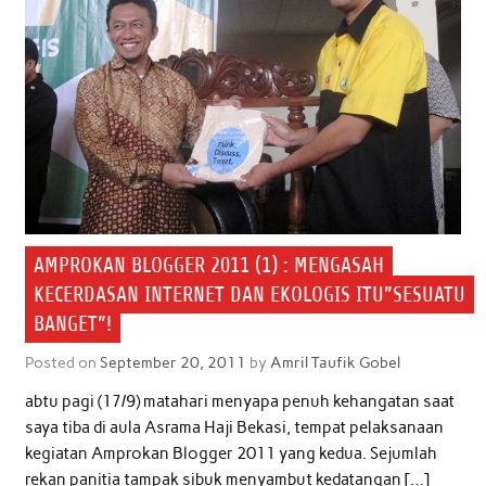
k
p
n
AMPROKAN BLOGGER 2011 (1) : MENGASAH
KECERDASAN INTERNET DAN EKOLOGIS ITU”SESUATU
BANGET”!
Posted on
September 20, 2011
by
Amril Taufik Gobel
abtu pagi (17/9) matahari menyapa penuh kehangatan saat
saya tiba di aula Asrama Haji Bekasi, tempat pelaksanaan
kegiatan Amprokan Blogger 2011 yang kedua. Sejumlah
rekan panitia tampak sibuk menyambut kedatangan […]