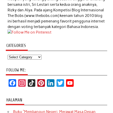
bersama istri, Sri Lestari serta kedua orang anaknya,
Rizky dan Alya. Pada ajang Kompetisi Blog Internasional
The Bobs (www.thebobs.com) keenam tahun 2010 blog
ini berhasil menjadi pemenang favorit pengguna internet
dengan voting terbanyak kategori Bahasa Indonesia.
CATEGORIES
Categories
FOLLOW ME:
F
I
T
P
L
T
Y
a
n
i
i
i
w
o
c
s
k
n
n
i
u
HALAMAN
e
t
T
t
k
t
T
Buku “Membangun Negeri, Merawat Masa Depan