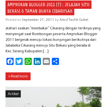
AMPROKAN BLOGGER 2011 (7) : JELAJAH SITU
BEKASI & TAMAN BUAYA CIBARUSAH
Posted on
September 27, 2011
by
Amril Taufik Gobel
atahari seakan “membakar” Cikarang dengan teriknya yang
menyengat saat Rombongan peserta Amprokan Blogger
2011 bergerak menuju lokasi kunjungan berikutnya dari
Jababeka Cikarang menuju Situ Bekasi yang berada di
Kec.Serang Kabupaten […]
F
T
W
L
E
S
a
w
h
i
m
h
c
i
a
n
a
a
» Read more
e
t
t
k
i
r
b
t
s
e
l
e
Artikel
o
e
A
d
o
r
p
I