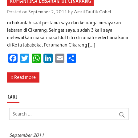
ROMANTIKA LEBARAN DI CIKARANG
Posted on
September 2, 2011
by
Amril Taufik Gobel
ni bukanlah saat pertama saya dan keluarga merayakan
lebaran di Cikarang. Seingat saya, sudah 3 kali saya
melewatkan masa-masa Idul Fitri di rumah sederhana kami
di Kota Jababeka, Perumahan Cikarang […]
F
T
W
L
E
S
a
w
h
i
m
h
c
i
a
n
a
a
» Read more
e
t
t
k
i
r
b
t
s
e
l
e
CARI
o
e
A
d
o
r
p
I
k
p
n
September 2011