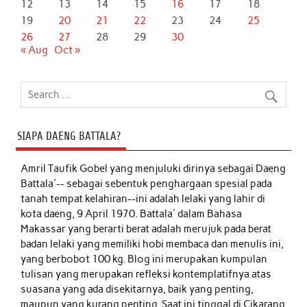
12
13
14
15
16
17
18
19
20
21
22
23
24
25
26
27
28
29
30
« Aug
Oct »
SIAPA DAENG BATTALA?
Amril Taufik Gobel
yang menjuluki dirinya sebagai Daeng
Battala'-- sebagai sebentuk penghargaan spesial pada
tanah tempat kelahiran--ini adalah lelaki yang lahir di
kota daeng, 9 April 1970. Battala' dalam Bahasa
Makassar yang berarti berat adalah merujuk pada berat
badan lelaki yang memiliki hobi membaca dan menulis ini,
yang berbobot 100 kg. Blog ini merupakan kumpulan
tulisan yang merupakan refleksi kontemplatifnya atas
suasana yang ada disekitarnya, baik yang penting,
maupun yang kurang penting. Saat ini tinggal di Cikarang