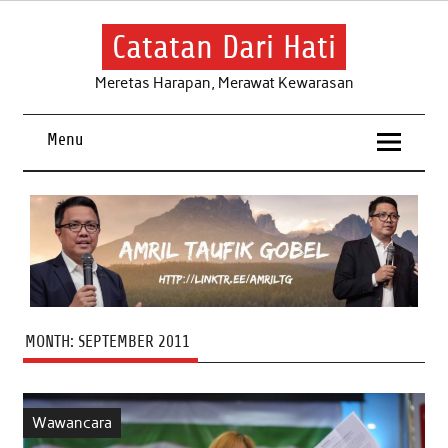
Skip
to
content
Catatan Dari Hati
Meretas Harapan, Merawat Kewarasan
Menu
MONTH:
SEPTEMBER 2011
Wawancara