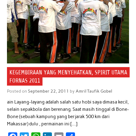
k
p
n
KEGEMBIRAAN YANG MENYEHATKAN, SPIRIT UTAMA
FORNAS 2011
Posted on
September 22, 2011
by
Amril Taufik Gobel
ain Layang-layang adalah salah satu hobi saya dimasa kecil,
selain sepakbola dan berenang. Saat masih tinggal di Bone-
Bone (sebuah kampung yang berjarak 500 km dari
Makassar) dulu , permainan ini […]