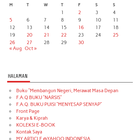
M
T
W
T
F
S
S
1
2
3
4
5
6
7
8
9
10
11
12
13
14
15
16
17
18
19
20
21
22
23
24
25
26
27
28
29
30
« Aug
Oct »
HALAMAN
Buku “Membangun Negeri, Merawat Masa Depan
F.A.Q BUKU “NARSIS”
F.A.Q. BUKU PUISI “MENYESAP SENYAP”
Front Page
Karya & Kiprah
KOLEKSI E-BOOK
Kontak Saya
MY ARTICLE @YAHOO INDONESIA