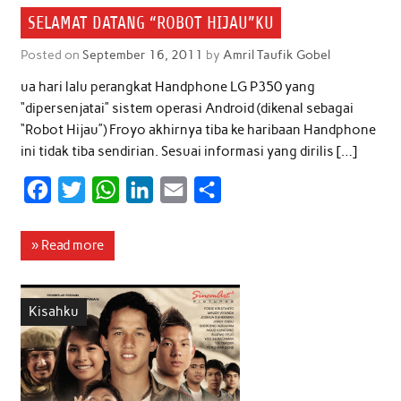
SELAMAT DATANG “ROBOT HIJAU”KU
Posted on
September 16, 2011
by
Amril Taufik Gobel
ua hari lalu perangkat Handphone LG P350 yang
“dipersenjatai” sistem operasi Android (dikenal sebagai
“Robot Hijau”) Froyo akhirnya tiba ke haribaan Handphone
ini tidak tiba sendirian. Sesuai informasi yang dirilis […]
F
T
W
L
E
S
a
w
h
i
m
h
c
i
a
n
a
a
» Read more
e
t
t
k
i
r
b
t
s
e
l
e
Kisahku
o
e
A
d
o
r
p
I
k
p
n