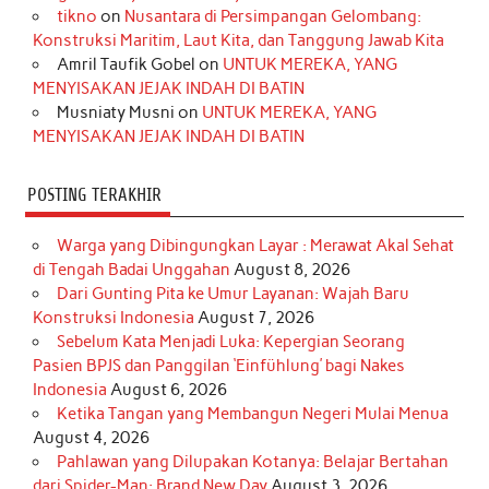
o
r
e
I
r
e
tikno
on
Nusantara di Persimpangan Gelombang:
Konstruksi Maritim, Laut Kita, dan Tanggung Jawab Kita
k
a
s
n
Amril Taufik Gobel
on
UNTUK MEREKA, YANG
m
t
MENYISAKAN JEJAK INDAH DI BATIN
Musniaty Musni
on
UNTUK MEREKA, YANG
MENYISAKAN JEJAK INDAH DI BATIN
POSTING TERAKHIR
Warga yang Dibingungkan Layar : Merawat Akal Sehat
di Tengah Badai Unggahan
August 8, 2026
Dari Gunting Pita ke Umur Layanan: Wajah Baru
Konstruksi Indonesia
August 7, 2026
Sebelum Kata Menjadi Luka: Kepergian Seorang
Pasien BPJS dan Panggilan ‘Einfühlung’ bagi Nakes
Indonesia
August 6, 2026
Ketika Tangan yang Membangun Negeri Mulai Menua
August 4, 2026
Pahlawan yang Dilupakan Kotanya: Belajar Bertahan
dari Spider-Man: Brand New Day
August 3, 2026