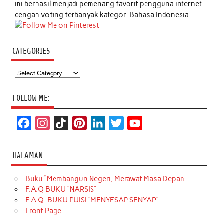
ini berhasil menjadi pemenang favorit pengguna internet
dengan voting terbanyak kategori Bahasa Indonesia.
CATEGORIES
Categories
FOLLOW ME:
F
I
T
P
L
T
Y
a
n
i
i
i
w
o
c
s
k
n
n
i
u
HALAMAN
e
t
T
t
k
t
T
Buku “Membangun Negeri, Merawat Masa Depan
b
a
o
e
e
t
u
F.A.Q BUKU “NARSIS”
o
g
k
r
d
e
b
F.A.Q. BUKU PUISI “MENYESAP SENYAP”
o
r
e
I
r
e
Front Page