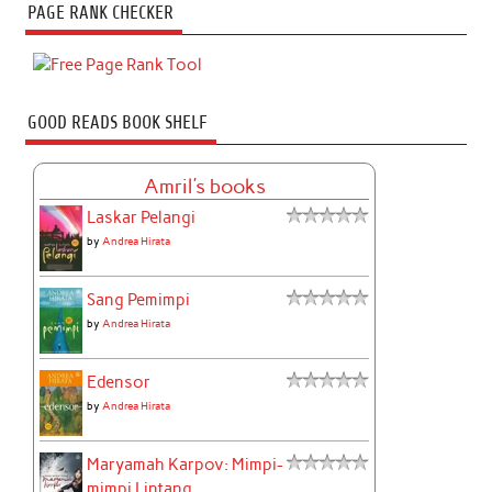
PAGE RANK CHECKER
GOOD READS BOOK SHELF
Amril's books
Laskar Pelangi
by
Andrea Hirata
Sang Pemimpi
by
Andrea Hirata
Edensor
by
Andrea Hirata
Maryamah Karpov: Mimpi-
mimpi Lintang