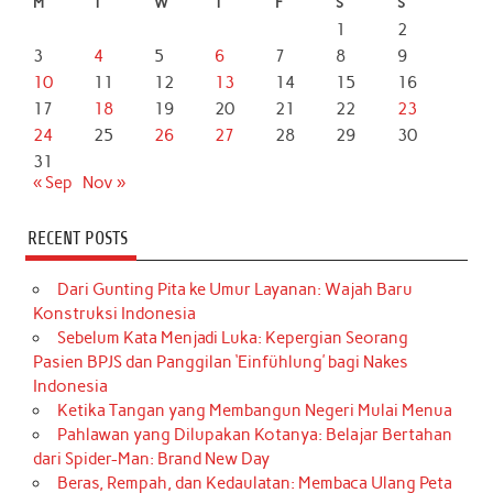
M
T
W
T
F
S
S
1
2
3
4
5
6
7
8
9
10
11
12
13
14
15
16
17
18
19
20
21
22
23
24
25
26
27
28
29
30
31
« Sep
Nov »
RECENT POSTS
Dari Gunting Pita ke Umur Layanan: Wajah Baru
Konstruksi Indonesia
Sebelum Kata Menjadi Luka: Kepergian Seorang
Pasien BPJS dan Panggilan ‘Einfühlung’ bagi Nakes
Indonesia
Ketika Tangan yang Membangun Negeri Mulai Menua
Pahlawan yang Dilupakan Kotanya: Belajar Bertahan
dari Spider-Man: Brand New Day
Beras, Rempah, dan Kedaulatan: Membaca Ulang Peta