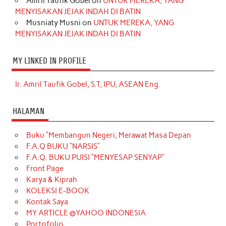
Amril Taufik Gobel
on
UNTUK MEREKA, YANG
MENYISAKAN JEJAK INDAH DI BATIN
Musniaty Musni
on
UNTUK MEREKA, YANG
MENYISAKAN JEJAK INDAH DI BATIN
MY LINKED IN PROFILE
Ir. Amril Taufik Gobel, S.T, IPU, ASEAN Eng.
HALAMAN
Buku “Membangun Negeri, Merawat Masa Depan
F.A.Q BUKU “NARSIS”
F.A.Q. BUKU PUISI “MENYESAP SENYAP”
Front Page
Karya & Kiprah
KOLEKSI E-BOOK
Kontak Saya
MY ARTICLE @YAHOO INDONESIA
Portofolio