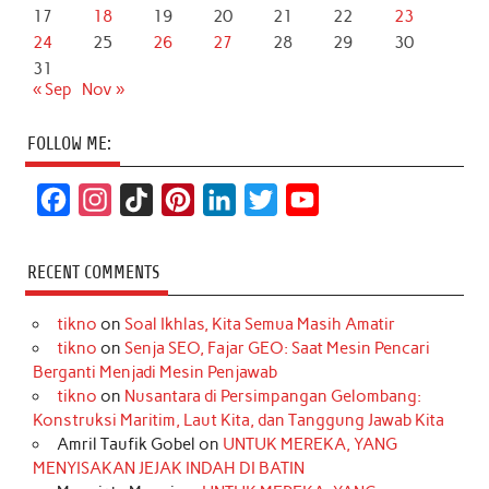
17
18
19
20
21
22
23
24
25
26
27
28
29
30
31
« Sep
Nov »
FOLLOW ME:
F
I
T
P
L
T
Y
a
n
i
i
i
w
o
c
s
k
n
n
i
u
RECENT COMMENTS
e
t
T
t
k
t
T
tikno
on
Soal Ikhlas, Kita Semua Masih Amatir
b
a
o
e
e
t
u
tikno
on
Senja SEO, Fajar GEO: Saat Mesin Pencari
o
g
k
r
d
e
b
Berganti Menjadi Mesin Penjawab
o
r
e
I
r
e
tikno
on
Nusantara di Persimpangan Gelombang:
Konstruksi Maritim, Laut Kita, dan Tanggung Jawab Kita
k
a
s
n
Amril Taufik Gobel
on
UNTUK MEREKA, YANG
m
t
MENYISAKAN JEJAK INDAH DI BATIN