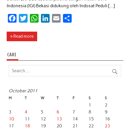
Indonesia (IGI) Bekasi didukung oleh Indosat Peduli […]
F
T
W
L
E
S
a
w
h
i
m
h
c
i
a
n
a
a
» Read more
e
t
t
k
i
r
b
t
s
e
l
e
CARI
o
e
A
d
o
r
p
I
k
p
n
October 2011
M
T
W
T
F
S
S
1
2
3
4
5
6
7
8
9
10
11
12
13
14
15
16
17
18
19
20
21
22
23