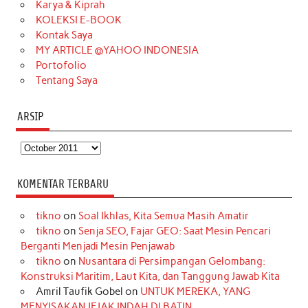
Karya & Kiprah
k
a
s
n
KOLEKSI E-BOOK
m
t
Kontak Saya
MY ARTICLE @YAHOO INDONESIA
Portofolio
Tentang Saya
ARSIP
Arsip
KOMENTAR TERBARU
tikno
on
Soal Ikhlas, Kita Semua Masih Amatir
tikno
on
Senja SEO, Fajar GEO: Saat Mesin Pencari
Berganti Menjadi Mesin Penjawab
tikno
on
Nusantara di Persimpangan Gelombang:
Konstruksi Maritim, Laut Kita, dan Tanggung Jawab Kita
Amril Taufik Gobel
on
UNTUK MEREKA, YANG
MENYISAKAN JEJAK INDAH DI BATIN