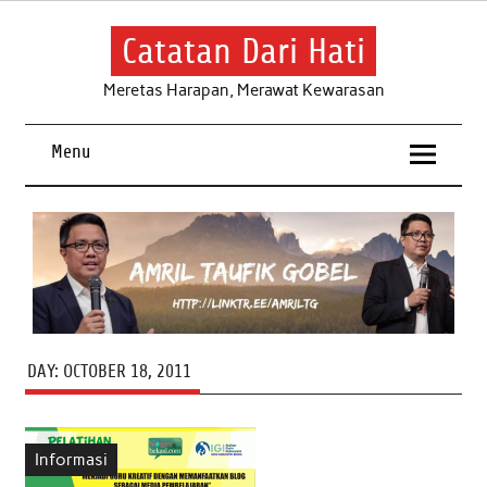
Skip
to
content
Catatan Dari Hati
Meretas Harapan, Merawat Kewarasan
Menu
DAY:
OCTOBER 18, 2011
Informasi