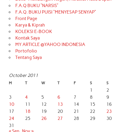
F.A.Q BUKU “NARSIS”
F.A.Q. BUKU PUISI “MENYESAP SENYAP”
Front Page
Karya & Kiprah
KOLEKSI E-BOOK
Kontak Saya
MY ARTICLE @YAHOO INDONESIA
Portofolio
Tentang Saya
October 2011
M
T
W
T
F
S
S
1
2
3
4
5
6
7
8
9
10
11
12
13
14
15
16
17
18
19
20
21
22
23
24
25
26
27
28
29
30
31
« Sep
Nov »