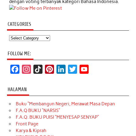
dengan voting terbanyak kategori Bahasa Indonesia.
CATEGORIES
Categories
FOLLOW ME:
F
I
T
P
L
T
Y
a
n
i
i
i
w
o
c
s
k
n
n
i
u
HALAMAN
e
t
T
t
k
t
T
Buku “Membangun Negeri, Merawat Masa Depan
b
a
o
e
e
t
u
F.A.Q BUKU “NARSIS”
o
g
k
r
d
e
b
F.A.Q. BUKU PUISI “MENYESAP SENYAP”
o
r
e
I
r
e
Front Page
Karya & Kiprah
k
a
s
n