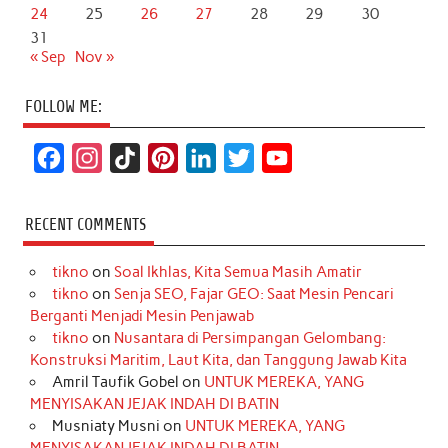
24
25
26
27
28
29
30
31
« Sep
Nov »
FOLLOW ME:
F
I
T
P
L
T
Y
a
n
i
i
i
w
o
c
s
k
n
n
i
u
RECENT COMMENTS
e
t
T
t
k
t
T
tikno
on
Soal Ikhlas, Kita Semua Masih Amatir
b
a
o
e
e
t
u
tikno
on
Senja SEO, Fajar GEO: Saat Mesin Pencari
o
g
k
r
d
e
b
Berganti Menjadi Mesin Penjawab
o
r
e
I
r
e
tikno
on
Nusantara di Persimpangan Gelombang:
Konstruksi Maritim, Laut Kita, dan Tanggung Jawab Kita
k
a
s
n
Amril Taufik Gobel
on
UNTUK MEREKA, YANG
m
t
MENYISAKAN JEJAK INDAH DI BATIN
Musniaty Musni
on
UNTUK MEREKA, YANG
MENYISAKAN JEJAK INDAH DI BATIN