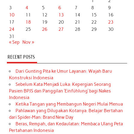
1
2
3
4
5
6
7
8
9
10
11
12
13
14
15
16
17
18
19
20
21
22
23
24
25
26
27
28
29
30
31
« Sep
Nov »
RECENT POSTS
Dari Gunting Pita ke Umur Layanan: Wajah Baru
Konstruksi Indonesia
Sebelum Kata Menjadi Luka: Kepergian Seorang
Pasien BPJS dan Panggilan ‘Einfühlung’ bagi Nakes
Indonesia
Ketika Tangan yang Membangun Negeri Mulai Menua
Pahlawan yang Dilupakan Kotanya: Belajar Bertahan
dari Spider-Man: Brand New Day
Beras, Rempah, dan Kedaulatan: Membaca Ulang Peta
Pertahanan Indonesia