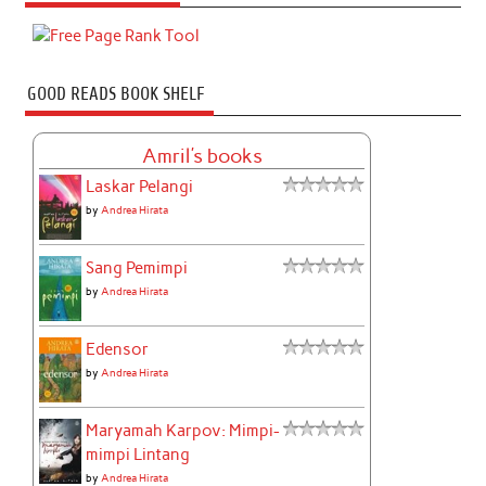
GOOD READS BOOK SHELF
Amril's books
Laskar Pelangi
by
Andrea Hirata
Sang Pemimpi
by
Andrea Hirata
Edensor
by
Andrea Hirata
Maryamah Karpov: Mimpi-
mimpi Lintang
by
Andrea Hirata