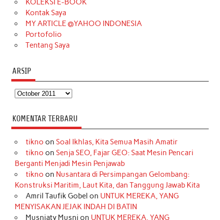
KOLEKSI E-BOOK
m
t
Kontak Saya
MY ARTICLE @YAHOO INDONESIA
Portofolio
Tentang Saya
ARSIP
Arsip
KOMENTAR TERBARU
tikno
on
Soal Ikhlas, Kita Semua Masih Amatir
tikno
on
Senja SEO, Fajar GEO: Saat Mesin Pencari
Berganti Menjadi Mesin Penjawab
tikno
on
Nusantara di Persimpangan Gelombang:
Konstruksi Maritim, Laut Kita, dan Tanggung Jawab Kita
Amril Taufik Gobel
on
UNTUK MEREKA, YANG
MENYISAKAN JEJAK INDAH DI BATIN
Musniaty Musni
on
UNTUK MEREKA, YANG