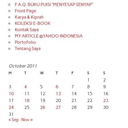
F.A.Q. BUKU PUISI “MENYESAP SENYAP”
Front Page
Karya & Kiprah
KOLEKSI E-BOOK
Kontak Saya
MY ARTICLE @YAHOO INDONESIA
Portofolio
Tentang Saya
October 2011
M
T
W
T
F
S
S
1
2
3
4
5
6
7
8
9
10
11
12
13
14
15
16
17
18
19
20
21
22
23
24
25
26
27
28
29
30
31
« Sep
Nov »