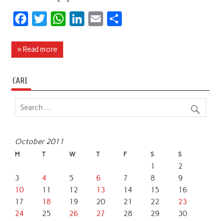
F
T
W
L
E
S
a
w
h
i
m
h
c
i
a
n
a
a
» Read more
e
t
t
k
i
r
b
t
s
e
l
e
CARI
o
e
A
d
o
r
p
I
k
p
n
October 2011
M
T
W
T
F
S
S
1
2
3
4
5
6
7
8
9
10
11
12
13
14
15
16
17
18
19
20
21
22
23
24
25
26
27
28
29
30