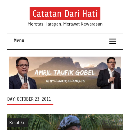
Skip
to
content
Catatan Dari Hati
Meretas Harapan, Merawat Kewarasan
Menu
DAY:
OCTOBER 23, 2011
Kisahku