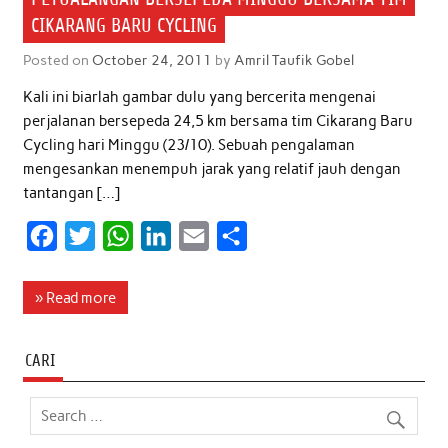
CIKARANG BARU CYCLING
Posted on
October 24, 2011
by
Amril Taufik Gobel
Kali ini biarlah gambar dulu yang bercerita mengenai
perjalanan bersepeda 24,5 km bersama tim Cikarang Baru
Cycling hari Minggu (23/10). Sebuah pengalaman
mengesankan menempuh jarak yang relatif jauh dengan
tantangan […]
F
T
W
L
E
S
a
w
h
i
m
h
c
i
a
n
a
a
» Read more
e
t
t
k
i
r
b
t
s
e
l
e
CARI
o
e
A
d
o
r
p
I
k
p
n