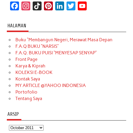
F
I
T
P
L
T
Y
a
n
i
i
i
w
o
c
s
k
n
n
i
u
HALAMAN
e
t
T
t
k
t
T
Buku “Membangun Negeri, Merawat Masa Depan
b
a
o
e
e
t
u
F.A.Q BUKU “NARSIS”
o
g
k
r
d
e
b
F.A.Q. BUKU PUISI “MENYESAP SENYAP”
o
r
e
I
r
e
Front Page
Karya & Kiprah
k
a
s
n
KOLEKSI E-BOOK
m
t
Kontak Saya
MY ARTICLE @YAHOO INDONESIA
Portofolio
Tentang Saya
ARSIP
Arsip