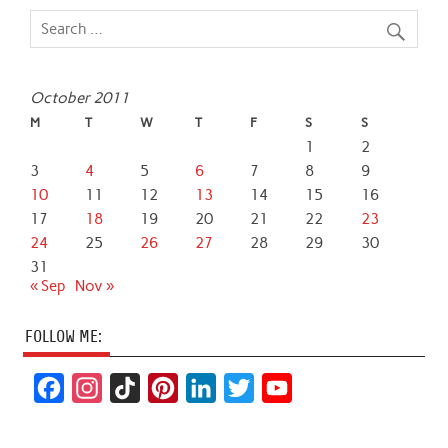
October 2011
M
T
W
T
F
S
S
1
2
3
4
5
6
7
8
9
10
11
12
13
14
15
16
17
18
19
20
21
22
23
24
25
26
27
28
29
30
31
« Sep
Nov »
FOLLOW ME:
F
I
T
P
L
T
Y
a
n
i
i
i
w
o
c
s
k
n
n
i
u