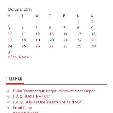
October 2011
M
T
W
T
F
S
S
1
2
3
4
5
6
7
8
9
10
11
12
13
14
15
16
17
18
19
20
21
22
23
24
25
26
27
28
29
30
31
« Sep
Nov »
HALAMAN
Buku “Membangun Negeri, Merawat Masa Depan
F.A.Q BUKU “NARSIS”
F.A.Q. BUKU PUISI “MENYESAP SENYAP”
Front Page