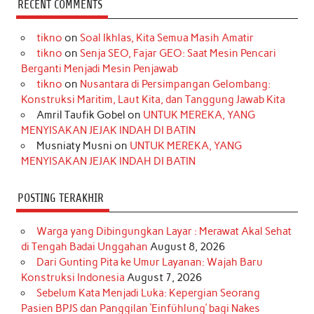
RECENT COMMENTS
e
t
T
t
k
t
T
tikno
on
Soal Ikhlas, Kita Semua Masih Amatir
b
a
o
e
e
t
u
tikno
on
Senja SEO, Fajar GEO: Saat Mesin Pencari
o
g
k
r
d
e
b
Berganti Menjadi Mesin Penjawab
o
r
e
I
r
e
tikno
on
Nusantara di Persimpangan Gelombang:
Konstruksi Maritim, Laut Kita, dan Tanggung Jawab Kita
k
a
s
n
Amril Taufik Gobel
on
UNTUK MEREKA, YANG
m
t
MENYISAKAN JEJAK INDAH DI BATIN
Musniaty Musni
on
UNTUK MEREKA, YANG
MENYISAKAN JEJAK INDAH DI BATIN
POSTING TERAKHIR
Warga yang Dibingungkan Layar : Merawat Akal Sehat
di Tengah Badai Unggahan
August 8, 2026
Dari Gunting Pita ke Umur Layanan: Wajah Baru
Konstruksi Indonesia
August 7, 2026
Sebelum Kata Menjadi Luka: Kepergian Seorang
Pasien BPJS dan Panggilan ‘Einfühlung’ bagi Nakes