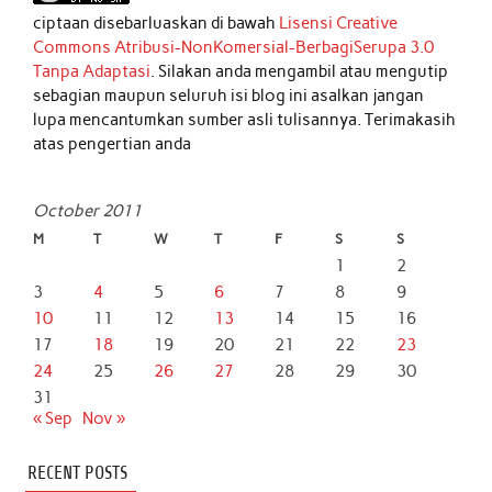
ciptaan disebarluaskan di bawah
Lisensi Creative
Commons Atribusi-NonKomersial-BerbagiSerupa 3.0
Tanpa Adaptasi
. Silakan anda mengambil atau mengutip
sebagian maupun seluruh isi blog ini asalkan jangan
lupa mencantumkan sumber asli tulisannya. Terimakasih
atas pengertian anda
October 2011
M
T
W
T
F
S
S
1
2
3
4
5
6
7
8
9
10
11
12
13
14
15
16
17
18
19
20
21
22
23
24
25
26
27
28
29
30
31
« Sep
Nov »
RECENT POSTS