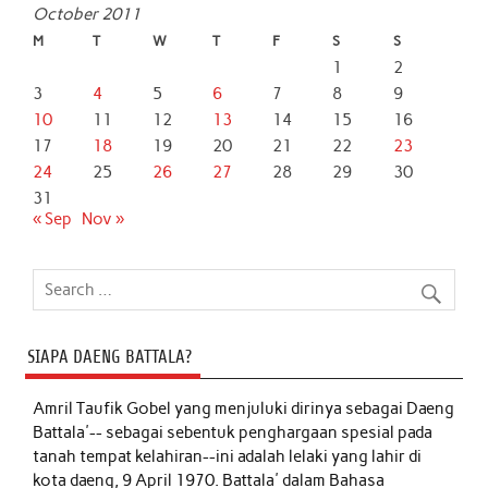
October 2011
M
T
W
T
F
S
S
1
2
3
4
5
6
7
8
9
10
11
12
13
14
15
16
17
18
19
20
21
22
23
24
25
26
27
28
29
30
31
« Sep
Nov »
SIAPA DAENG BATTALA?
Amril Taufik Gobel
yang menjuluki dirinya sebagai Daeng
Battala'-- sebagai sebentuk penghargaan spesial pada
tanah tempat kelahiran--ini adalah lelaki yang lahir di
kota daeng, 9 April 1970. Battala' dalam Bahasa