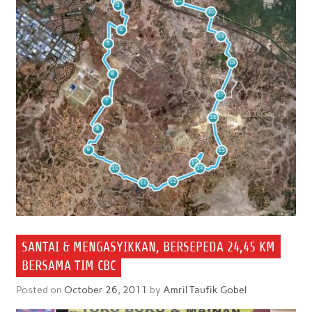
SANTAI & MENGASYIKKAN, BERSEPEDA 24,45 KM
BERSAMA TIM CBC
Posted on
October 26, 2011
by
Amril Taufik Gobel