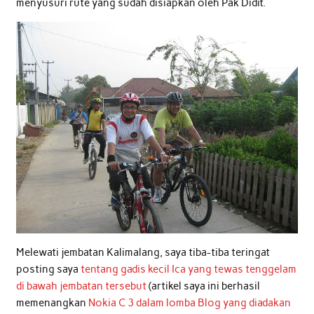
menyusuri rute yang sudah disiapkan oleh Pak Didit.
Melewati jembatan Kalimalang, saya tiba-tiba teringat
posting saya
tentang gadis kecil Ica yang tewas tenggelam
di bawah jembatan tersebut
(artikel saya ini berhasil
memenangkan
Nokia C 3 dalam lomba Blog yang diadakan