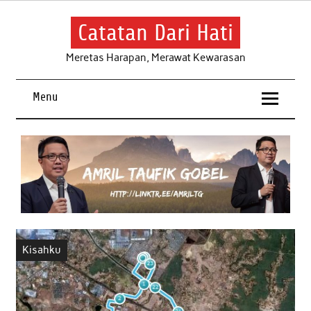
Skip
to
content
Catatan Dari Hati
Meretas Harapan, Merawat Kewarasan
Menu
Kisahku