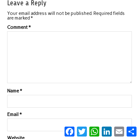
Leave a Reply
Your email address will not be published.
Required fields
are marked
*
Comment
*
Name
*
Email
*
Facebook
Twitter
WhatsApp
LinkedIn
Email
S
Website