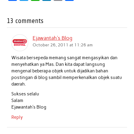
a
w
h
i
m
h
c
i
a
n
a
a
13 comments
e
t
t
k
i
r
b
t
s
e
l
e
Ejawantah's Blog
o
e
A
d
October 26, 2011 at 11:26 am
o
r
p
I
Wisata bersepeda memang sangat mengasyikan dan
k
p
n
menyehatkan ya Mas. Dan kita dapat langsung
mengenal beberapa objek untuk dijadikan bahan
postingan di blog sambil memperkenalkan objek suatu
daerah.
Sukses selalu
Salam
Ejawantah’s Blog
Reply