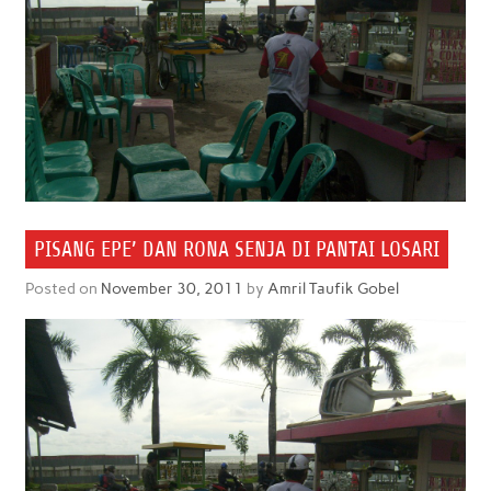
PISANG EPE’ DAN RONA SENJA DI PANTAI LOSARI
Posted on
November 30, 2011
by
Amril Taufik Gobel