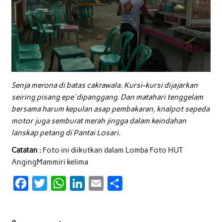
Senja merona di batas cakrawala. Kursi-kursi dijajarkan
seiring pisang epe’ dipanggang. Dan matahari tenggelam
bersama harum kepulan asap pembakaran, knalpot sepeda
motor juga semburat merah jingga dalam keindahan
lanskap petang di Pantai Losari.
Catatan :
Foto ini diikutkan dalam Lomba Foto HUT
AngingMammiri kelima
F
T
W
L
E
S
a
w
h
i
m
h
c
i
a
n
a
a