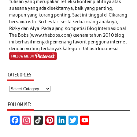
tulisan yang merupakan refleksi kontemplatifnya atas
suasana yang ada disekitarnya, baik yang penting,
maupun yang kurang penting. Saat ini tinggal di Cikarang
bersama istri, Sri Lestari serta kedua orang anaknya,
Rizky dan Alya. Pada ajang Kompetisi Blog Internasional
The Bobs (www.thebobs.com) keenam tahun 2010 blog
ini berhasil menjadi pemenang favorit pengguna internet
dengan voting terbanyak kategori Bahasa Indonesia.
CATEGORIES
Categories
FOLLOW ME:
F
I
T
P
L
T
Y
a
n
i
i
i
w
o