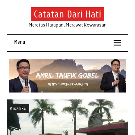
Skip
to
content
Catatan Dari Hati
Meretas Harapan, Merawat Kewarasan
Menu
Kisahku