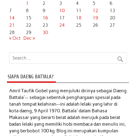
1
2
3
4
5
6
7
8
9
10
11
12
13
14
15
16
17
18
19
20
21
22
23
24
25
26
27
28
29
30
« Oct
Dec »
SIAPA DAENG BATTALA?
Amril Taufik Gobel
yang menjuluki dirinya sebagai Daeng
Battala'-- sebagai sebentuk penghargaan spesial pada
tanah tempat kelahiran--ini adalah lelaki yang lahir di
kota daeng, 9 April 1970. Battala' dalam Bahasa
Makassar yang berarti berat adalah merujuk pada berat
badan lelaki yang memiliki hobi membaca dan menulis ini,
yang berbobot 100 kg. Blog ini merupakan kumpulan