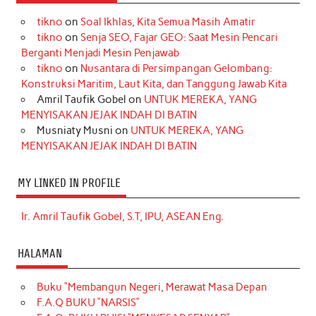
tikno
on
Soal Ikhlas, Kita Semua Masih Amatir
tikno
on
Senja SEO, Fajar GEO: Saat Mesin Pencari
Berganti Menjadi Mesin Penjawab
tikno
on
Nusantara di Persimpangan Gelombang:
Konstruksi Maritim, Laut Kita, dan Tanggung Jawab Kita
Amril Taufik Gobel
on
UNTUK MEREKA, YANG
MENYISAKAN JEJAK INDAH DI BATIN
Musniaty Musni
on
UNTUK MEREKA, YANG
MENYISAKAN JEJAK INDAH DI BATIN
MY LINKED IN PROFILE
Ir. Amril Taufik Gobel, S.T, IPU, ASEAN Eng.
HALAMAN
Buku “Membangun Negeri, Merawat Masa Depan
F.A.Q BUKU “NARSIS”