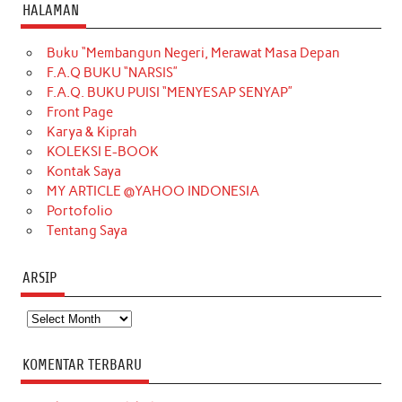
c
s
k
n
n
i
u
HALAMAN
e
t
T
t
k
t
T
Buku “Membangun Negeri, Merawat Masa Depan
b
a
o
e
e
t
u
F.A.Q BUKU “NARSIS”
o
g
k
r
d
e
b
F.A.Q. BUKU PUISI “MENYESAP SENYAP”
o
r
e
I
r
e
Front Page
Karya & Kiprah
k
a
s
n
KOLEKSI E-BOOK
m
t
Kontak Saya
MY ARTICLE @YAHOO INDONESIA
Portofolio
Tentang Saya
ARSIP
Arsip
KOMENTAR TERBARU