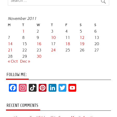
November 2011
M
T
W
T
F
S
S
1
2
3
4
5
6
7
8
9
10
11
12
13
14
15
16
17
18
19
20
21
22
23
24
25
26
27
28
29
30
« Oct
Dec »
FOLLOW ME:
F
I
T
P
L
T
Y
a
n
i
i
i
w
o
c
s
k
n
n
i
u
RECENT COMMENTS
e
t
T
t
k
t
T