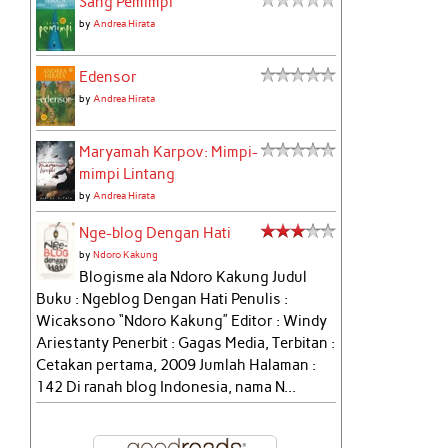
Sang Pemimpi
by
Andrea Hirata
Edensor
by
Andrea Hirata
Maryamah Karpov: Mimpi-
mimpi Lintang
by
Andrea Hirata
Nge-blog Dengan Hati
by
Ndoro Kakung
Blogisme ala Ndoro Kakung Judul
Buku : Ngeblog Dengan Hati Penulis :
Wicaksono “Ndoro Kakung” Editor : Windy
Ariestanty Penerbit : Gagas Media, Terbitan :
Cetakan pertama, 2009 Jumlah Halaman :
142 Di ranah blog Indonesia, nama N...