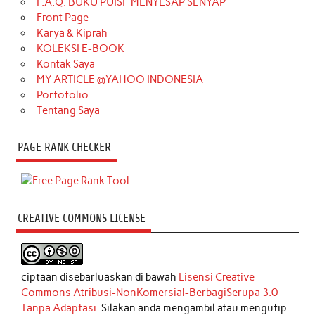
F.A.Q. BUKU PUISI “MENYESAP SENYAP”
Front Page
Karya & Kiprah
KOLEKSI E-BOOK
Kontak Saya
MY ARTICLE @YAHOO INDONESIA
Portofolio
Tentang Saya
PAGE RANK CHECKER
CREATIVE COMMONS LICENSE
ciptaan disebarluaskan di bawah
Lisensi Creative
Commons Atribusi-NonKomersial-BerbagiSerupa 3.0
Tanpa Adaptasi
. Silakan anda mengambil atau mengutip