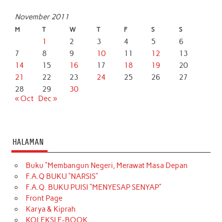
November 2011
M
T
W
T
F
S
S
1
2
3
4
5
6
7
8
9
10
11
12
13
14
15
16
17
18
19
20
21
22
23
24
25
26
27
28
29
30
« Oct
Dec »
HALAMAN
Buku “Membangun Negeri, Merawat Masa Depan
F.A.Q BUKU “NARSIS”
F.A.Q. BUKU PUISI “MENYESAP SENYAP”
Front Page
Karya & Kiprah
KOLEKSI E-BOOK