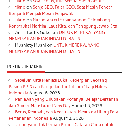
tikno
on
Soal Ikhlas, Kita Semua Masih Amatir
b
a
o
e
e
t
u
tikno
on
Senja SEO, Fajar GEO: Saat Mesin Pencari
o
g
k
r
d
e
b
Berganti Menjadi Mesin Penjawab
o
r
e
I
r
e
tikno
on
Nusantara di Persimpangan Gelombang:
Konstruksi Maritim, Laut Kita, dan Tanggung Jawab Kita
k
a
s
n
Amril Taufik Gobel
on
UNTUK MEREKA, YANG
m
t
MENYISAKAN JEJAK INDAH DI BATIN
Musniaty Musni
on
UNTUK MEREKA, YANG
MENYISAKAN JEJAK INDAH DI BATIN
POSTING TERAKHIR
Sebelum Kata Menjadi Luka: Kepergian Seorang
Pasien BPJS dan Panggilan ‘Einfühlung’ bagi Nakes
Indonesia
August 6, 2026
Pahlawan yang Dilupakan Kotanya: Belajar Bertahan
dari Spider-Man: Brand New Day
August 3, 2026
Beras, Rempah, dan Kedaulatan: Membaca Ulang Peta
Pertahanan Indonesia
August 2, 2026
Jaring yang Tak Pernah Putus: Catatan Cinta untuk