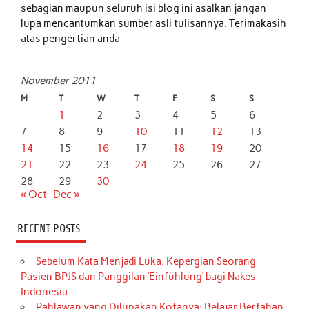
sebagian maupun seluruh isi blog ini asalkan jangan
lupa mencantumkan sumber asli tulisannya. Terimakasih
atas pengertian anda
November 2011
M
T
W
T
F
S
S
1
2
3
4
5
6
7
8
9
10
11
12
13
14
15
16
17
18
19
20
21
22
23
24
25
26
27
28
29
30
« Oct
Dec »
RECENT POSTS
Sebelum Kata Menjadi Luka: Kepergian Seorang
Pasien BPJS dan Panggilan ‘Einfühlung’ bagi Nakes
Indonesia
Pahlawan yang Dilupakan Kotanya: Belajar Bertahan