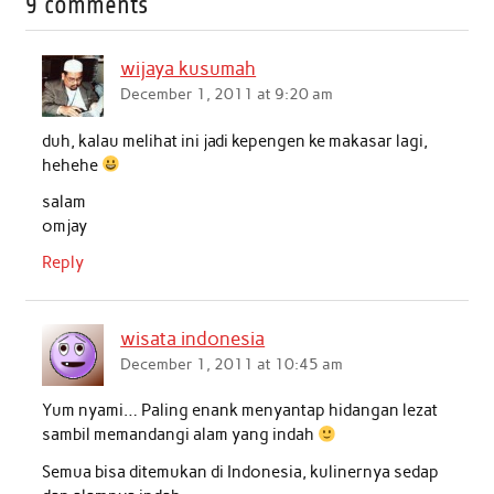
9 comments
e
t
t
k
i
r
b
t
s
e
l
e
wijaya kusumah
o
e
A
d
December 1, 2011 at 9:20 am
o
r
p
I
duh, kalau melihat ini jadi kepengen ke makasar lagi,
k
p
n
hehehe
salam
omjay
Reply
wisata indonesia
December 1, 2011 at 10:45 am
Yum nyami… Paling enank menyantap hidangan lezat
sambil memandangi alam yang indah
Semua bisa ditemukan di Indonesia, kulinernya sedap