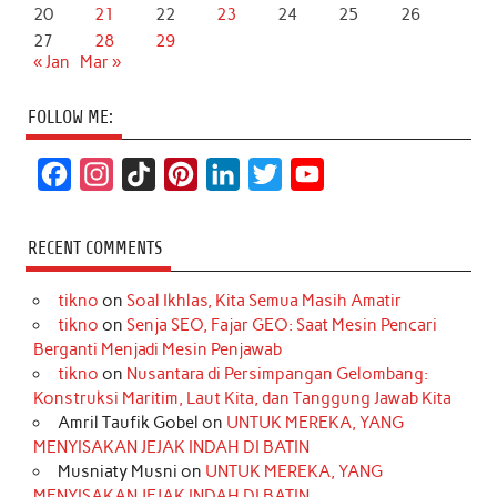
20
21
22
23
24
25
26
27
28
29
« Jan
Mar »
FOLLOW ME:
F
I
T
P
L
T
Y
a
n
i
i
i
w
o
c
s
k
n
n
i
u
RECENT COMMENTS
e
t
T
t
k
t
T
tikno
on
Soal Ikhlas, Kita Semua Masih Amatir
b
a
o
e
e
t
u
tikno
on
Senja SEO, Fajar GEO: Saat Mesin Pencari
o
g
k
r
d
e
b
Berganti Menjadi Mesin Penjawab
o
r
e
I
r
e
tikno
on
Nusantara di Persimpangan Gelombang:
Konstruksi Maritim, Laut Kita, dan Tanggung Jawab Kita
k
a
s
n
Amril Taufik Gobel
on
UNTUK MEREKA, YANG
m
t
MENYISAKAN JEJAK INDAH DI BATIN
Musniaty Musni
on
UNTUK MEREKA, YANG
MENYISAKAN JEJAK INDAH DI BATIN