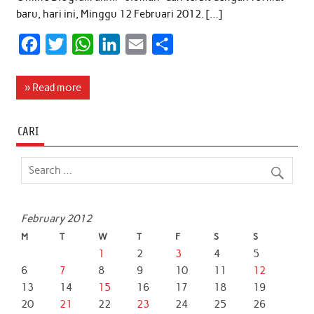
baru, hari ini, Minggu 12 Februari 2012. […]
F
T
W
L
E
S
a
w
h
i
m
h
c
i
a
n
a
a
» Read more
e
t
t
k
i
r
b
t
s
e
l
e
CARI
o
e
A
d
o
r
p
I
k
p
n
February 2012
M
T
W
T
F
S
S
1
2
3
4
5
6
7
8
9
10
11
12
13
14
15
16
17
18
19
20
21
22
23
24
25
26