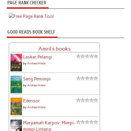
PAGE RANK CHECKER
GOOD READS BOOK SHELF
Amril's books
Laskar Pelangi
by
Andrea Hirata
Sang Pemimpi
by
Andrea Hirata
Edensor
by
Andrea Hirata
Maryamah Karpov: Mimpi-
mimpi Lintang