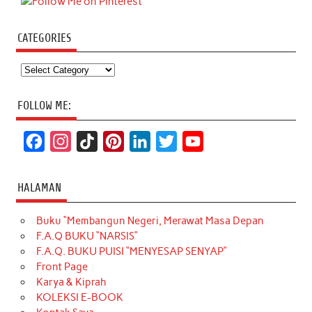
CATEGORIES
Categories
FOLLOW ME:
F
I
T
P
L
T
Y
a
n
i
i
i
w
o
c
s
k
n
n
i
u
HALAMAN
e
t
T
t
k
t
T
Buku “Membangun Negeri, Merawat Masa Depan
b
a
o
e
e
t
u
F.A.Q BUKU “NARSIS”
o
g
k
r
d
e
b
F.A.Q. BUKU PUISI “MENYESAP SENYAP”
o
r
e
I
r
e
Front Page
Karya & Kiprah
k
a
s
n
KOLEKSI E-BOOK
m
t