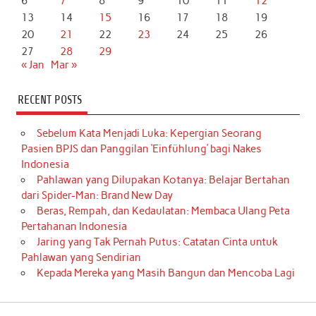
6
7
8
9
10
11
12
13
14
15
16
17
18
19
20
21
22
23
24
25
26
27
28
29
« Jan
Mar »
RECENT POSTS
Sebelum Kata Menjadi Luka: Kepergian Seorang
Pasien BPJS dan Panggilan ‘Einfühlung’ bagi Nakes
Indonesia
Pahlawan yang Dilupakan Kotanya: Belajar Bertahan
dari Spider-Man: Brand New Day
Beras, Rempah, dan Kedaulatan: Membaca Ulang Peta
Pertahanan Indonesia
Jaring yang Tak Pernah Putus: Catatan Cinta untuk
Pahlawan yang Sendirian
Kepada Mereka yang Masih Bangun dan Mencoba Lagi