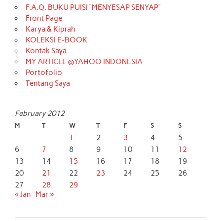
F.A.Q. BUKU PUISI “MENYESAP SENYAP”
Front Page
Karya & Kiprah
KOLEKSI E-BOOK
Kontak Saya
MY ARTICLE @YAHOO INDONESIA
Portofolio
Tentang Saya
February 2012
M
T
W
T
F
S
S
1
2
3
4
5
6
7
8
9
10
11
12
13
14
15
16
17
18
19
20
21
22
23
24
25
26
27
28
29
« Jan
Mar »