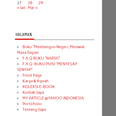
27
28
29
« Jan
Mar »
HALAMAN
Buku “Membangun Negeri, Merawat
Masa Depan
F.A.Q BUKU “NARSIS”
F.A.Q. BUKU PUISI “MENYESAP
SENYAP”
Front Page
Karya & Kiprah
KOLEKSI E-BOOK
Kontak Saya
MY ARTICLE @YAHOO INDONESIA
Portofolio
Tentang Saya