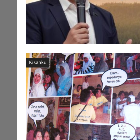
Kisahku