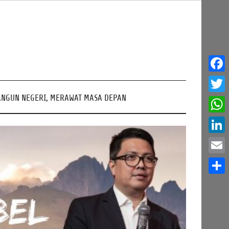
Face
NGUN NEGERI, MERAWAT MASA DEPAN
Twitt
What
Linke
Email
Share