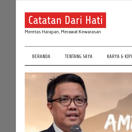
Skip
to
content
Catatan Dari Hati
Meretas Harapan, Merawat Kewarasan
BERANDA
TENTANG SAYA
KARYA & KI