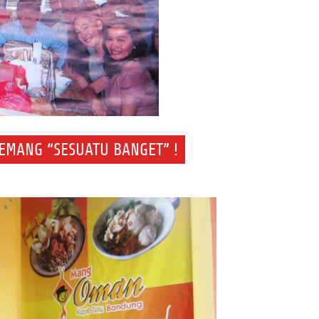
EMANG “SESUATU BANGET” !