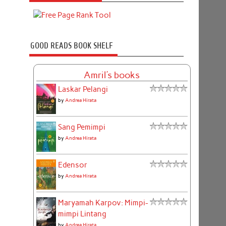
GOOD READS BOOK SHELF
Amril's books
Laskar Pelangi
by
Andrea Hirata
Sang Pemimpi
by
Andrea Hirata
Edensor
by
Andrea Hirata
Maryamah Karpov: Mimpi-
mimpi Lintang
by
Andrea Hirata