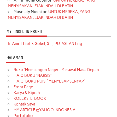
Amril Taufik Gobel
on
UNTUK MEREKA, YANG
MENYISAKAN JEJAK INDAH DI BATIN
Musniaty Musni
on
UNTUK MEREKA, YANG
MENYISAKAN JEJAK INDAH DI BATIN
MY LINKED IN PROFILE
Ir. Amril Taufik Gobel, S.T, IPU, ASEAN Eng.
HALAMAN
Buku “Membangun Negeri, Merawat Masa Depan
F.A.Q BUKU “NARSIS”
F.A.Q. BUKU PUISI “MENYESAP SENYAP”
Front Page
Karya & Kiprah
KOLEKSI E-BOOK
Kontak Saya
MY ARTICLE @YAHOO INDONESIA
Portofolio