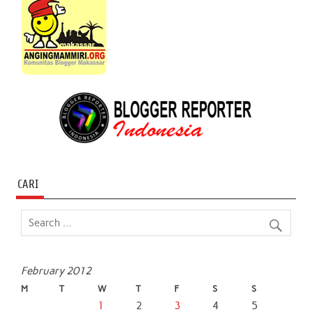
CARI
February 2012
M
T
W
T
F
S
S
1
2
3
4
5