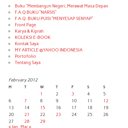
Buku “Membangun Negeri, Merawat Masa Depan
F.A.Q BUKU “NARSIS”
F.A.Q. BUKU PUISI “MENYESAP SENYAP”
Front Page
Karya & Kiprah
KOLEKSI E-BOOK
Kontak Saya
MY ARTICLE @YAHOO INDONESIA
Portofolio
Tentang Saya
February 2012
M
T
W
T
F
S
S
1
2
3
4
5
6
7
8
9
10
11
12
13
14
15
16
17
18
19
20
21
22
23
24
25
26
27
28
29
« Jan
Mar »