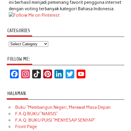
ini berhasil menjadi pemenang favorit pengguna internet
dengan voting terbanyak kategori Bahasa Indonesia.
CATEGORIES
Categories
FOLLOW ME:
F
I
T
P
L
T
Y
a
n
i
i
i
w
o
c
s
k
n
n
i
u
HALAMAN
e
t
T
t
k
t
T
Buku “Membangun Negeri, Merawat Masa Depan
b
a
o
e
e
t
u
F.A.Q BUKU “NARSIS”
o
g
k
r
d
e
b
F.A.Q. BUKU PUISI “MENYESAP SENYAP”
o
r
e
I
r
e
Front Page