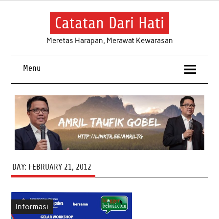
Skip
to
content
Catatan Dari Hati
Meretas Harapan, Merawat Kewarasan
Menu
DAY:
FEBRUARY 21, 2012
Informasi