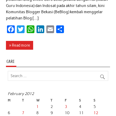
Guru Indonesia) dan Indosat pada akhir tahun silam, kini
Komunitas Blogger Bekasi (BeBlog) kembali menggelar
pelatihan Blog […]
F
T
W
L
E
S
a
w
h
i
m
h
c
i
a
n
a
a
» Read more
e
t
t
k
i
r
b
t
s
e
l
e
CARI
o
e
A
d
o
r
p
I
k
p
n
February 2012
M
T
W
T
F
S
S
1
2
3
4
5
6
7
8
9
10
11
12