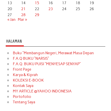
13
14
15
16
17
18
19
20
21
22
23
24
25
26
27
28
29
« Jan
Mar »
HALAMAN
Buku “Membangun Negeri, Merawat Masa Depan
F.A.Q BUKU “NARSIS”
F.A.Q. BUKU PUISI “MENYESAP SENYAP”
Front Page
Karya & Kiprah
KOLEKSI E-BOOK
Kontak Saya
MY ARTICLE @YAHOO INDONESIA
Portofolio
Tentang Saya