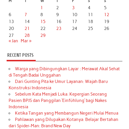
M
T
W
T
F
S
S
1
2
3
4
5
6
7
8
9
10
11
12
13
14
15
16
17
18
19
20
21
22
23
24
25
26
27
28
29
« Jan
Mar »
RECENT POSTS
Warga yang Dibingungkan Layar : Merawat Akal Sehat
di Tengah Badai Unggahan
Dari Gunting Pita ke Umur Layanan: Wajah Baru
Konstruksi Indonesia
Sebelum Kata Menjadi Luka: Kepergian Seorang
Pasien BPJS dan Panggilan ‘Einfühlung’ bagi Nakes
Indonesia
Ketika Tangan yang Membangun Negeri Mulai Menua
Pahlawan yang Dilupakan Kotanya: Belajar Bertahan
dari Spider-Man: Brand New Day