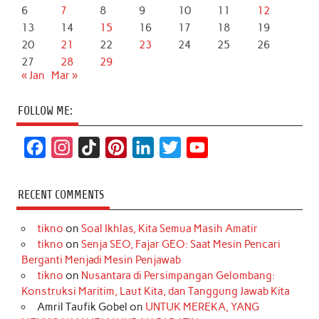
6
7
8
9
10
11
12
13
14
15
16
17
18
19
20
21
22
23
24
25
26
27
28
29
« Jan
Mar »
FOLLOW ME:
F
I
T
P
L
T
Y
a
n
i
i
i
w
o
c
s
k
n
n
i
u
RECENT COMMENTS
e
t
T
t
k
t
T
tikno
on
Soal Ikhlas, Kita Semua Masih Amatir
b
a
o
e
e
t
u
tikno
on
Senja SEO, Fajar GEO: Saat Mesin Pencari
o
g
k
r
d
e
b
Berganti Menjadi Mesin Penjawab
o
r
e
I
r
e
tikno
on
Nusantara di Persimpangan Gelombang:
Konstruksi Maritim, Laut Kita, dan Tanggung Jawab Kita
k
a
s
n
Amril Taufik Gobel
on
UNTUK MEREKA, YANG
m
t