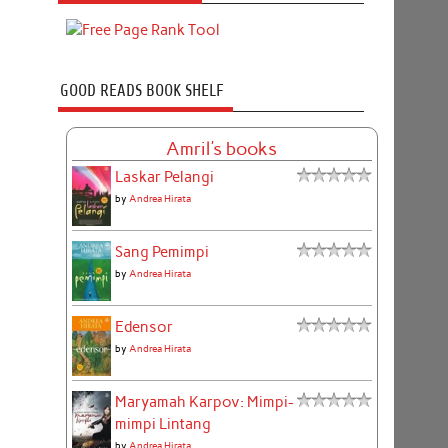
GOOD READS BOOK SHELF
Amril's books
Laskar Pelangi
by
Andrea Hirata
Sang Pemimpi
by
Andrea Hirata
Edensor
by
Andrea Hirata
Maryamah Karpov: Mimpi-
mimpi Lintang
by
Andrea Hirata