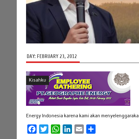
DAY:
FEBRUARY 23, 2012
Kisahku
Energy Indonesia karena kami akan menyelenggarakan
F
T
W
L
E
S
a
w
h
i
m
h