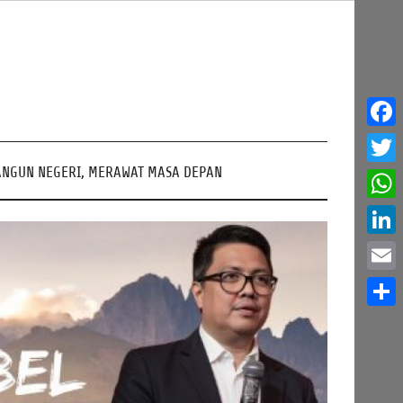
Face
NGUN NEGERI, MERAWAT MASA DEPAN
Twitt
What
Linke
Email
Share