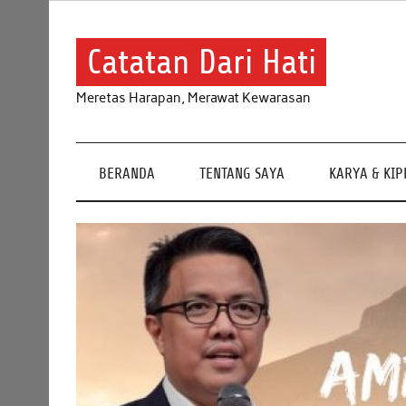
Skip
to
content
Catatan Dari Hati
Meretas Harapan, Merawat Kewarasan
BERANDA
TENTANG SAYA
KARYA & KI