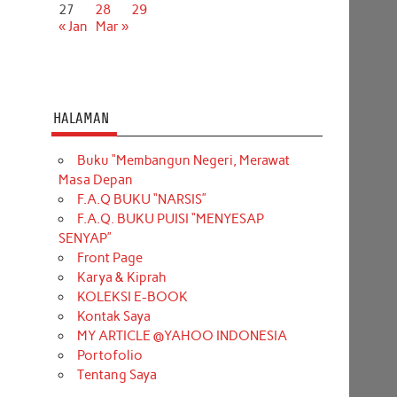
27
28
29
« Jan
Mar »
HALAMAN
Buku “Membangun Negeri, Merawat
Masa Depan
F.A.Q BUKU “NARSIS”
F.A.Q. BUKU PUISI “MENYESAP
SENYAP”
Front Page
Karya & Kiprah
KOLEKSI E-BOOK
Kontak Saya
MY ARTICLE @YAHOO INDONESIA
Portofolio
Tentang Saya