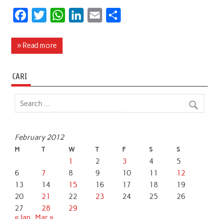
F
T
W
L
E
S
a
w
h
i
m
h
c
i
a
n
a
a
» Read more
e
t
t
k
i
r
b
t
s
e
l
e
CARI
o
e
A
d
o
r
p
I
k
p
n
February 2012
M
T
W
T
F
S
S
1
2
3
4
5
6
7
8
9
10
11
12
13
14
15
16
17
18
19
20
21
22
23
24
25
26
27
28
29
« Jan
Mar »