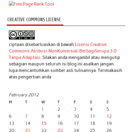
CREATIVE COMMONS LICENSE
ciptaan disebarluaskan di bawah
Lisensi Creative
Commons Atribusi-NonKomersial-BerbagiSerupa 3.0
Tanpa Adaptasi
. Silakan anda mengambil atau mengutip
sebagian maupun seluruh isi blog ini asalkan jangan
lupa mencantumkan sumber asli tulisannya. Terimakasih
atas pengertian anda
February 2012
M
T
W
T
F
S
S
1
2
3
4
5
6
7
8
9
10
11
12
13
14
15
16
17
18
19
20
21
22
23
24
25
26