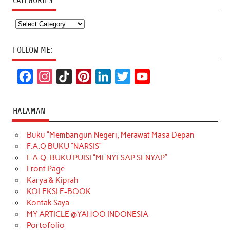
CATEGORIES
Categories
FOLLOW ME:
F
I
T
P
L
T
Y
a
n
i
i
i
w
o
c
s
k
n
n
i
u
HALAMAN
e
t
T
t
k
t
T
Buku “Membangun Negeri, Merawat Masa Depan
b
a
o
e
e
t
u
F.A.Q BUKU “NARSIS”
o
g
k
r
d
e
b
F.A.Q. BUKU PUISI “MENYESAP SENYAP”
o
r
e
I
r
e
Front Page
Karya & Kiprah
k
a
s
n
KOLEKSI E-BOOK
m
t
Kontak Saya
MY ARTICLE @YAHOO INDONESIA
Portofolio