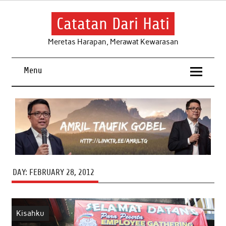
Skip
to
content
Catatan Dari Hati
Meretas Harapan, Merawat Kewarasan
Menu
DAY:
FEBRUARY 28, 2012
Kisahku