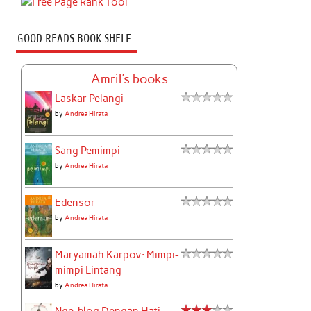
GOOD READS BOOK SHELF
Amril's books
Laskar Pelangi
by
Andrea Hirata
Sang Pemimpi
by
Andrea Hirata
Edensor
by
Andrea Hirata
Maryamah Karpov: Mimpi-
mimpi Lintang
by
Andrea Hirata
Nge-blog Dengan Hati