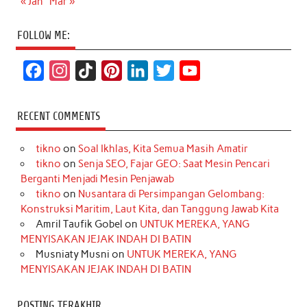
« Jan
Mar »
FOLLOW ME:
F
I
T
P
L
T
Y
a
n
i
i
i
w
o
c
s
k
n
n
i
u
RECENT COMMENTS
e
t
T
t
k
t
T
tikno
on
Soal Ikhlas, Kita Semua Masih Amatir
b
a
o
e
e
t
u
tikno
on
Senja SEO, Fajar GEO: Saat Mesin Pencari
o
g
k
r
d
e
b
Berganti Menjadi Mesin Penjawab
o
r
e
I
r
e
tikno
on
Nusantara di Persimpangan Gelombang:
Konstruksi Maritim, Laut Kita, dan Tanggung Jawab Kita
k
a
s
n
Amril Taufik Gobel
on
UNTUK MEREKA, YANG
m
t
MENYISAKAN JEJAK INDAH DI BATIN
Musniaty Musni
on
UNTUK MEREKA, YANG
MENYISAKAN JEJAK INDAH DI BATIN
POSTING TERAKHIR