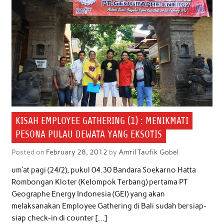
KISAH EMPLOYEE GATHERING (1) : MENIKMATI
PESONA PULAU DEWATA YANG EKSOTIS
Posted on
February 28, 2012
by
Amril Taufik Gobel
um’at pagi (24/2), pukul 04.30 Bandara Soekarno Hatta
Rombongan Kloter (Kelompok Terbang) pertama PT
Geographe Energy Indonesia (GEI) yang akan
melaksanakan Employee Gathering di Bali sudah bersiap-
siap check-in di counter […]