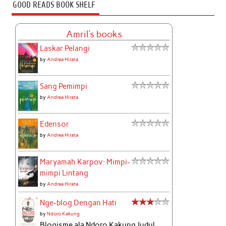
GOOD READS BOOK SHELF
Amril's books
Laskar Pelangi
by
Andrea Hirata
Sang Pemimpi
by
Andrea Hirata
Edensor
by
Andrea Hirata
Maryamah Karpov: Mimpi-
mimpi Lintang
by
Andrea Hirata
Nge-blog Dengan Hati
by
Ndoro Kakung
Blogisme ala Ndoro Kakung Judul