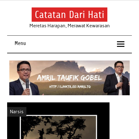
Skip
to
content
Catatan Dari Hati
Meretas Harapan, Merawat Kewarasan
Menu
Narsis