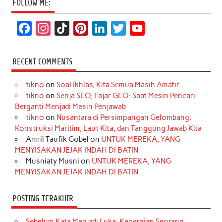
FOLLOW ME:
F
I
T
P
L
T
Y
a
n
i
i
i
w
o
c
s
k
n
n
i
u
RECENT COMMENTS
e
t
T
t
k
t
T
tikno
on
Soal Ikhlas, Kita Semua Masih Amatir
b
a
o
e
e
t
u
tikno
on
Senja SEO, Fajar GEO: Saat Mesin Pencari
o
g
k
r
d
e
b
Berganti Menjadi Mesin Penjawab
o
r
e
I
r
e
tikno
on
Nusantara di Persimpangan Gelombang:
Konstruksi Maritim, Laut Kita, dan Tanggung Jawab Kita
k
a
s
n
Amril Taufik Gobel
on
UNTUK MEREKA, YANG
m
t
MENYISAKAN JEJAK INDAH DI BATIN
Musniaty Musni
on
UNTUK MEREKA, YANG
MENYISAKAN JEJAK INDAH DI BATIN
POSTING TERAKHIR
Sebelum Kata Menjadi Luka: Kepergian Seorang