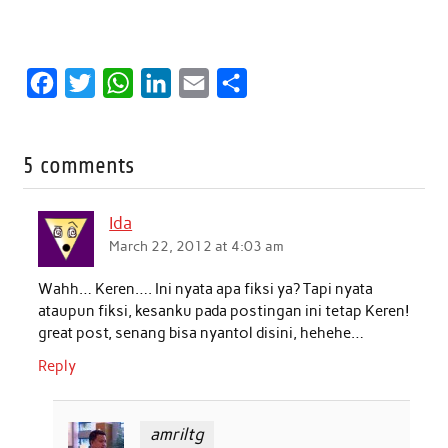
F
T
W
L
E
S
a
w
h
i
m
h
c
i
a
n
a
a
5 comments
e
t
t
k
i
r
b
t
s
e
l
e
Ida
o
e
A
d
March 22, 2012 at 4:03 am
o
r
p
I
Wahh… Keren…. Ini nyata apa fiksi ya? Tapi nyata
k
p
n
ataupun fiksi, kesanku pada postingan ini tetap Keren!
great post, senang bisa nyantol disini, hehehe…
Reply
amriltg