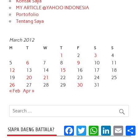
Kontak Saya
MY ARTICLE @YAHOO INDONESIA
Portofolio
Tentang Saya
March 2012
M
T
W
T
F
S
S
1
2
3
4
5
6
7
8
9
10
11
12
13
14
15
16
17
18
19
20
21
22
23
24
25
26
27
28
29
30
31
« Feb
Apr »
Facebook
Twitter
WhatsApp
LinkedIn
Email
S
SIAPA DAENG BATTALA?