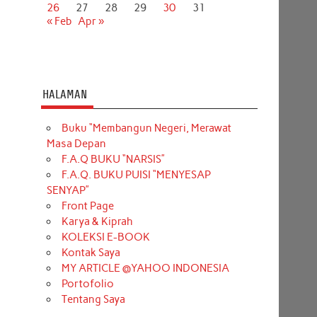
26
27
28
29
30
31
« Feb
Apr »
HALAMAN
Buku “Membangun Negeri, Merawat
Masa Depan
F.A.Q BUKU “NARSIS”
F.A.Q. BUKU PUISI “MENYESAP
SENYAP”
Front Page
Karya & Kiprah
KOLEKSI E-BOOK
Kontak Saya
MY ARTICLE @YAHOO INDONESIA
Portofolio
Tentang Saya