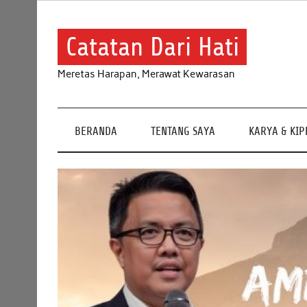
Skip
to
content
Catatan Dari Hati
Meretas Harapan, Merawat Kewarasan
BERANDA
TENTANG SAYA
KARYA & KI