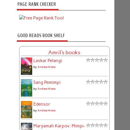
PAGE RANK CHECKER
GOOD READS BOOK SHELF
Amril's books
Laskar Pelangi
by
Andrea Hirata
Sang Pemimpi
by
Andrea Hirata
Edensor
by
Andrea Hirata
Maryamah Karpov: Mimpi-