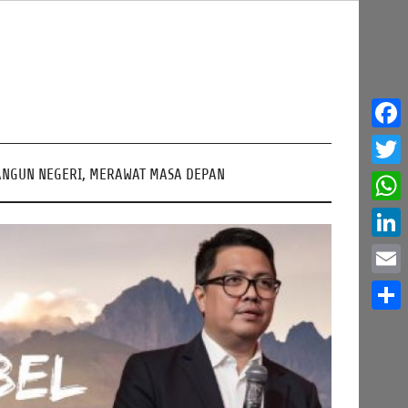
Face
NGUN NEGERI, MERAWAT MASA DEPAN
Twitt
What
Linke
Email
Share