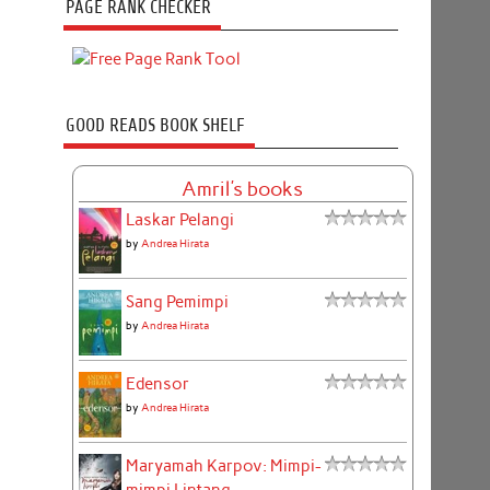
PAGE RANK CHECKER
GOOD READS BOOK SHELF
Amril's books
Laskar Pelangi
by
Andrea Hirata
Sang Pemimpi
by
Andrea Hirata
Edensor
by
Andrea Hirata
Maryamah Karpov: Mimpi-
mimpi Lintang