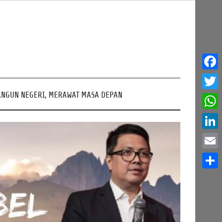
Face
NGUN NEGERI, MERAWAT MASA DEPAN
Twitt
What
Linke
Email
Share