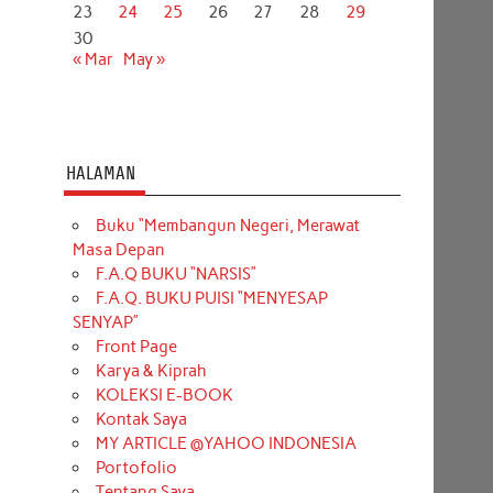
23
24
25
26
27
28
29
30
« Mar
May »
HALAMAN
Buku “Membangun Negeri, Merawat
Masa Depan
F.A.Q BUKU “NARSIS”
F.A.Q. BUKU PUISI “MENYESAP
SENYAP”
Front Page
Karya & Kiprah
KOLEKSI E-BOOK
Kontak Saya
MY ARTICLE @YAHOO INDONESIA
Portofolio
Tentang Saya