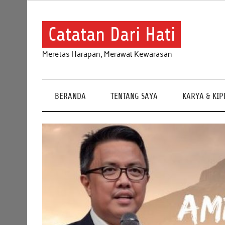
Skip
to
content
Catatan Dari Hati
Meretas Harapan, Merawat Kewarasan
BERANDA
TENTANG SAYA
KARYA & KI