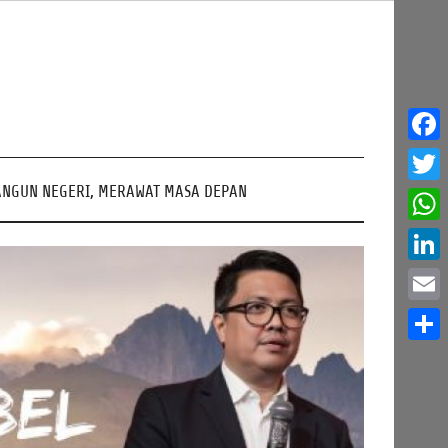
Face
NGUN NEGERI, MERAWAT MASA DEPAN
Twitt
What
Linke
Email
Share