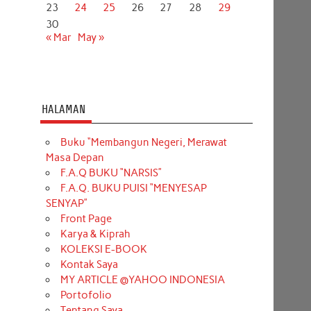
23
24
25
26
27
28
29
30
« Mar
May »
HALAMAN
Buku “Membangun Negeri, Merawat
Masa Depan
F.A.Q BUKU “NARSIS”
F.A.Q. BUKU PUISI “MENYESAP
SENYAP”
Front Page
Karya & Kiprah
KOLEKSI E-BOOK
Kontak Saya
MY ARTICLE @YAHOO INDONESIA
Portofolio
Tentang Saya