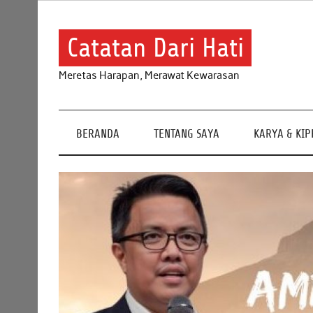
Skip
to
content
Catatan Dari Hati
Meretas Harapan, Merawat Kewarasan
BERANDA
TENTANG SAYA
KARYA & KI