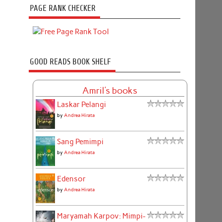
PAGE RANK CHECKER
GOOD READS BOOK SHELF
Amril's books
Laskar Pelangi
by
Andrea Hirata
Sang Pemimpi
by
Andrea Hirata
Edensor
by
Andrea Hirata
Maryamah Karpov: Mimpi-