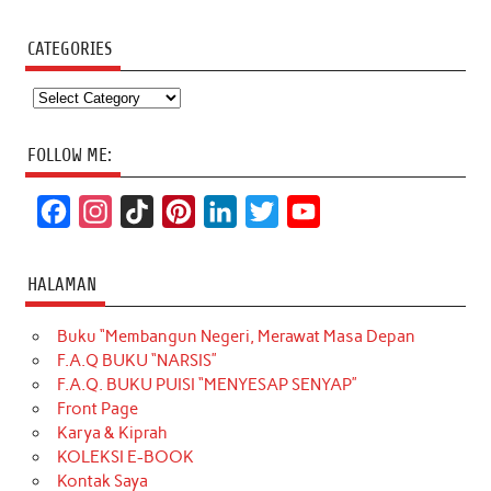
CATEGORIES
Categories
FOLLOW ME:
F
I
T
P
L
T
Y
a
n
i
i
i
w
o
c
s
k
n
n
i
u
HALAMAN
e
t
T
t
k
t
T
Buku “Membangun Negeri, Merawat Masa Depan
b
a
o
e
e
t
u
F.A.Q BUKU “NARSIS”
o
g
k
r
d
e
b
F.A.Q. BUKU PUISI “MENYESAP SENYAP”
o
r
e
I
r
e
Front Page
Karya & Kiprah
k
a
s
n
KOLEKSI E-BOOK
m
t
Kontak Saya