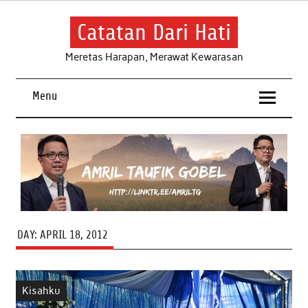
Skip
to
content
Catatan Dari Hati
Meretas Harapan, Merawat Kewarasan
Menu
DAY:
APRIL 18, 2012
Kisahku