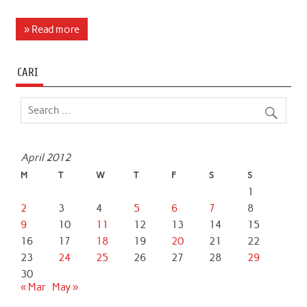
a
w
h
i
m
h
c
i
a
n
a
a
» Read more
e
t
t
k
i
r
b
t
s
e
l
e
CARI
o
e
A
d
o
r
p
I
k
p
n
April 2012
M
T
W
T
F
S
S
1
2
3
4
5
6
7
8
9
10
11
12
13
14
15
16
17
18
19
20
21
22
23
24
25
26
27
28
29
30
« Mar
May »