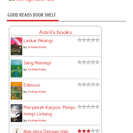
GOOD READS BOOK SHELF
Amril's books
Laskar Pelangi
by
Andrea Hirata
Sang Pemimpi
by
Andrea Hirata
Edensor
by
Andrea Hirata
Maryamah Karpov: Mimpi-
mimpi Lintang
by
Andrea Hirata
Nge-blog Dengan Hati