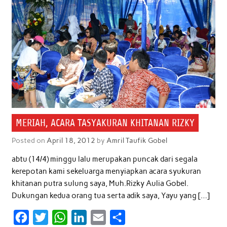
MERIAH, ACARA TASYAKURAN KHITANAN RIZKY
Posted on
April 18, 2012
by
Amril Taufik Gobel
abtu (14/4) minggu lalu merupakan puncak dari segala
kerepotan kami sekeluarga menyiapkan acara syukuran
khitanan putra sulung saya, Muh.Rizky Aulia Gobel.
Dukungan kedua orang tua serta adik saya, Yayu yang […]
F
T
W
L
E
S