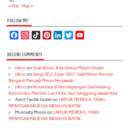
30
« Mar
May »
FOLLOW ME:
F
I
T
P
L
T
Y
a
n
i
i
i
w
o
c
s
k
n
n
i
u
RECENT COMMENTS
e
t
T
t
k
t
T
tikno
on
Soal Ikhlas, Kita Semua Masih Amatir
b
a
o
e
e
t
u
tikno
on
Senja SEO, Fajar GEO: Saat Mesin Pencari
o
g
k
r
d
e
b
Berganti Menjadi Mesin Penjawab
o
r
e
I
r
e
tikno
on
Nusantara di Persimpangan Gelombang:
Konstruksi Maritim, Laut Kita, dan Tanggung Jawab Kita
k
a
s
n
Amril Taufik Gobel
on
UNTUK MEREKA, YANG
m
t
MENYISAKAN JEJAK INDAH DI BATIN
Musniaty Musni
on
UNTUK MEREKA, YANG
MENYISAKAN JEJAK INDAH DI BATIN