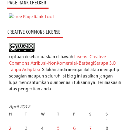
PAGE RANK CHECKER
CREATIVE COMMONS LICENSE
ciptaan disebarluaskan di bawah
Lisensi Creative
Commons Atribusi-NonKomersial-BerbagiSerupa 3.0
Tanpa Adaptasi
. Silakan anda mengambil atau mengutip
sebagian maupun seluruh isi blog ini asalkan jangan
lupa mencantumkan sumber asli tulisannya. Terimakasih
atas pengertian anda
April 2012
M
T
W
T
F
S
S
1
2
3
4
5
6
7
8