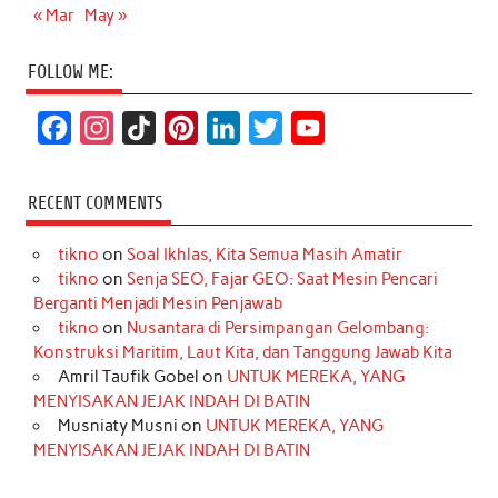
« Mar
May »
FOLLOW ME:
F
I
T
P
L
T
Y
a
n
i
i
i
w
o
c
s
k
n
n
i
u
RECENT COMMENTS
e
t
T
t
k
t
T
tikno
on
Soal Ikhlas, Kita Semua Masih Amatir
b
a
o
e
e
t
u
tikno
on
Senja SEO, Fajar GEO: Saat Mesin Pencari
o
g
k
r
d
e
b
Berganti Menjadi Mesin Penjawab
o
r
e
I
r
e
tikno
on
Nusantara di Persimpangan Gelombang:
Konstruksi Maritim, Laut Kita, dan Tanggung Jawab Kita
k
a
s
n
Amril Taufik Gobel
on
UNTUK MEREKA, YANG
m
t
MENYISAKAN JEJAK INDAH DI BATIN
Musniaty Musni
on
UNTUK MEREKA, YANG
MENYISAKAN JEJAK INDAH DI BATIN