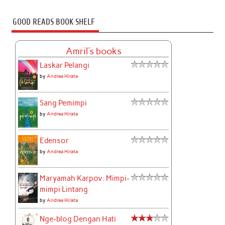
GOOD READS BOOK SHELF
Amril's books
Laskar Pelangi
by
Andrea Hirata
Sang Pemimpi
by
Andrea Hirata
Edensor
by
Andrea Hirata
Maryamah Karpov: Mimpi-
mimpi Lintang
by
Andrea Hirata
Nge-blog Dengan Hati