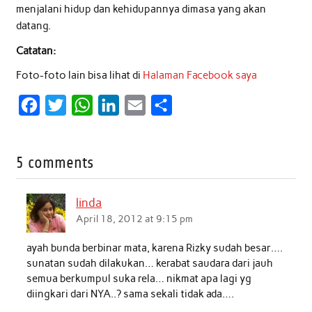
menjalani hidup dan kehidupannya dimasa yang akan
datang.
Catatan:
Foto-foto lain bisa lihat di
Halaman Facebook saya
F
T
W
L
E
S
a
w
h
i
m
h
c
i
a
n
a
a
5 comments
e
t
t
k
i
r
b
t
s
e
l
e
linda
o
e
A
d
April 18, 2012 at 9:15 pm
o
r
p
I
ayah bunda berbinar mata, karena Rizky sudah besar….
k
p
n
sunatan sudah dilakukan… kerabat saudara dari jauh
semua berkumpul suka rela… nikmat apa lagi yg
diingkari dari NYA..? sama sekali tidak ada….