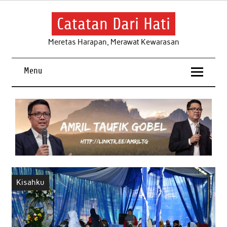
Skip
to
content
Catatan Dari Hati
Meretas Harapan, Merawat Kewarasan
Menu
Kisahku