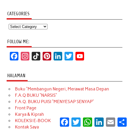
CATEGORIES
Categories
FOLLOW ME:
F
I
T
P
L
T
Y
a
n
i
i
i
w
o
c
s
k
n
n
i
u
HALAMAN
e
t
T
t
k
t
T
Buku “Membangun Negeri, Merawat Masa Depan
b
a
o
e
e
t
u
F.A.Q BUKU “NARSIS”
o
g
k
r
d
e
b
F.A.Q. BUKU PUISI “MENYESAP SENYAP”
o
r
e
I
r
e
Front Page
Karya & Kiprah
k
a
s
n
Facebook
Twitter
WhatsApp
LinkedIn
Email
S
KOLEKSI E-BOOK
m
t
Kontak Saya