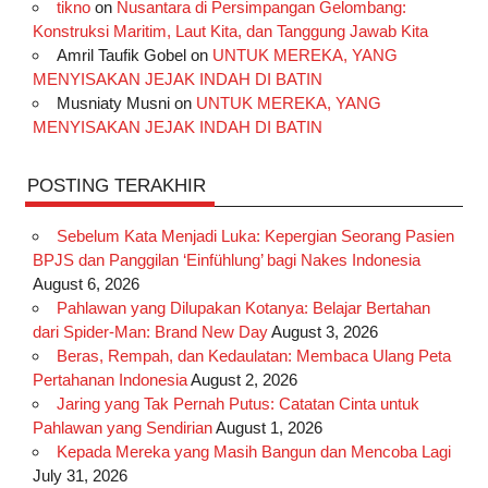
o
r
e
I
r
e
tikno
on
Nusantara di Persimpangan Gelombang:
Konstruksi Maritim, Laut Kita, dan Tanggung Jawab Kita
k
a
s
n
Amril Taufik Gobel
on
UNTUK MEREKA, YANG
m
t
MENYISAKAN JEJAK INDAH DI BATIN
Musniaty Musni
on
UNTUK MEREKA, YANG
MENYISAKAN JEJAK INDAH DI BATIN
POSTING TERAKHIR
Sebelum Kata Menjadi Luka: Kepergian Seorang Pasien
BPJS dan Panggilan ‘Einfühlung’ bagi Nakes Indonesia
August 6, 2026
Pahlawan yang Dilupakan Kotanya: Belajar Bertahan
dari Spider-Man: Brand New Day
August 3, 2026
Beras, Rempah, dan Kedaulatan: Membaca Ulang Peta
Pertahanan Indonesia
August 2, 2026
Jaring yang Tak Pernah Putus: Catatan Cinta untuk
Pahlawan yang Sendirian
August 1, 2026
Kepada Mereka yang Masih Bangun dan Mencoba Lagi
July 31, 2026