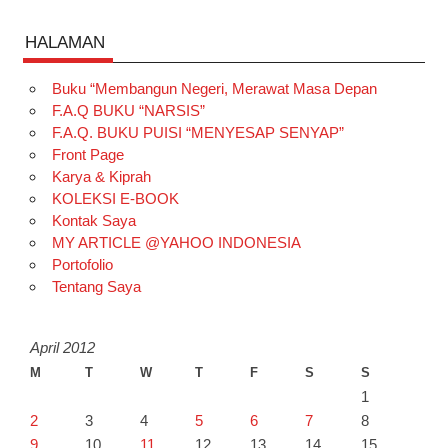
HALAMAN
Buku “Membangun Negeri, Merawat Masa Depan
F.A.Q BUKU “NARSIS”
F.A.Q. BUKU PUISI “MENYESAP SENYAP”
Front Page
Karya & Kiprah
KOLEKSI E-BOOK
Kontak Saya
MY ARTICLE @YAHOO INDONESIA
Portofolio
Tentang Saya
April 2012
M
T
W
T
F
S
S
1
2
3
4
5
6
7
8
9
10
11
12
13
14
15