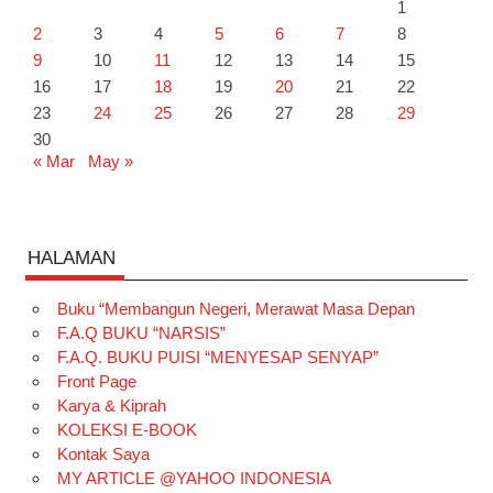
1
2
3
4
5
6
7
8
9
10
11
12
13
14
15
16
17
18
19
20
21
22
23
24
25
26
27
28
29
30
« Mar
May »
HALAMAN
Buku “Membangun Negeri, Merawat Masa Depan
F.A.Q BUKU “NARSIS”
F.A.Q. BUKU PUISI “MENYESAP SENYAP”
Front Page
Karya & Kiprah
KOLEKSI E-BOOK
Kontak Saya
MY ARTICLE @YAHOO INDONESIA