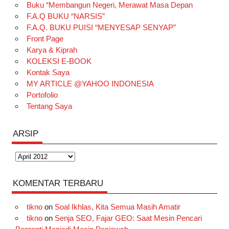
Buku “Membangun Negeri, Merawat Masa Depan
b
a
o
e
e
t
u
F.A.Q BUKU “NARSIS”
o
g
k
r
d
e
b
F.A.Q. BUKU PUISI “MENYESAP SENYAP”
o
r
e
I
r
e
Front Page
Karya & Kiprah
k
a
s
n
KOLEKSI E-BOOK
m
t
Kontak Saya
MY ARTICLE @YAHOO INDONESIA
Portofolio
Tentang Saya
ARSIP
Arsip
KOMENTAR TERBARU
tikno
on
Soal Ikhlas, Kita Semua Masih Amatir
tikno
on
Senja SEO, Fajar GEO: Saat Mesin Pencari