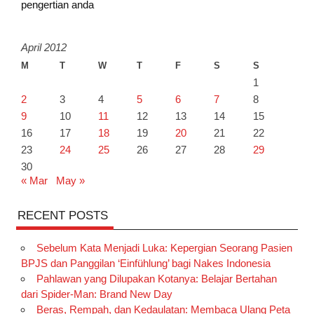
pengertian anda
April 2012
M
T
W
T
F
S
S
1
2
3
4
5
6
7
8
9
10
11
12
13
14
15
16
17
18
19
20
21
22
23
24
25
26
27
28
29
30
« Mar
May »
RECENT POSTS
Sebelum Kata Menjadi Luka: Kepergian Seorang Pasien
BPJS dan Panggilan ‘Einfühlung’ bagi Nakes Indonesia
Pahlawan yang Dilupakan Kotanya: Belajar Bertahan
dari Spider-Man: Brand New Day
Beras, Rempah, dan Kedaulatan: Membaca Ulang Peta