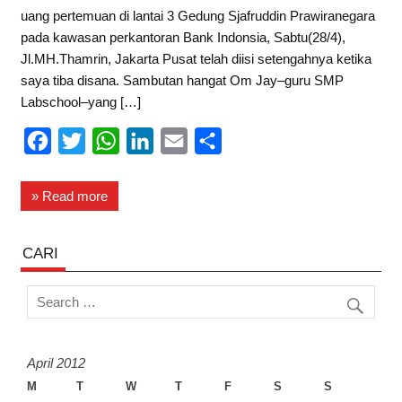
uang pertemuan di lantai 3 Gedung Sjafruddin Prawiranegara
pada kawasan perkantoran Bank Indonsia, Sabtu(28/4),
Jl.MH.Thamrin, Jakarta Pusat telah diisi setengahnya ketika
saya tiba disana. Sambutan hangat Om Jay–guru SMP
Labschool–yang […]
F
T
W
L
E
S
a
w
h
i
m
h
c
i
a
n
a
a
» Read more
e
t
t
k
i
r
b
t
s
e
l
e
CARI
o
e
A
d
o
r
p
I
k
p
n
April 2012
M
T
W
T
F
S
S