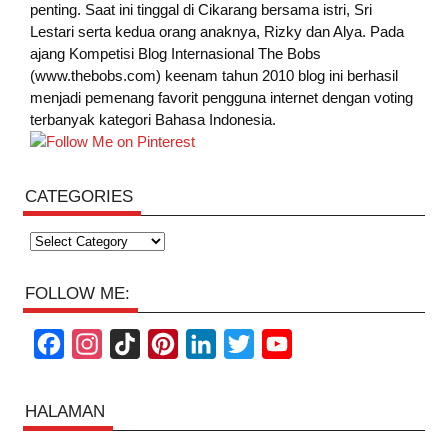
penting. Saat ini tinggal di Cikarang bersama istri, Sri
Lestari serta kedua orang anaknya, Rizky dan Alya. Pada
ajang Kompetisi Blog Internasional The Bobs
(www.thebobs.com) keenam tahun 2010 blog ini berhasil
menjadi pemenang favorit pengguna internet dengan voting
terbanyak kategori Bahasa Indonesia.
CATEGORIES
Categories
FOLLOW ME:
F
I
T
P
L
T
Y
a
n
i
i
i
w
o
c
s
k
n
n
i
u
HALAMAN
e
t
T
t
k
t
T