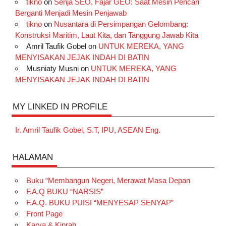
tikno
on
Senja SEO, Fajar GEO: Saat Mesin Pencari
Berganti Menjadi Mesin Penjawab
tikno
on
Nusantara di Persimpangan Gelombang:
Konstruksi Maritim, Laut Kita, dan Tanggung Jawab Kita
Amril Taufik Gobel
on
UNTUK MEREKA, YANG
MENYISAKAN JEJAK INDAH DI BATIN
Musniaty Musni
on
UNTUK MEREKA, YANG
MENYISAKAN JEJAK INDAH DI BATIN
MY LINKED IN PROFILE
Ir. Amril Taufik Gobel, S.T, IPU, ASEAN Eng.
HALAMAN
Buku “Membangun Negeri, Merawat Masa Depan
F.A.Q BUKU “NARSIS”
F.A.Q. BUKU PUISI “MENYESAP SENYAP”
Front Page
Karya & Kiprah