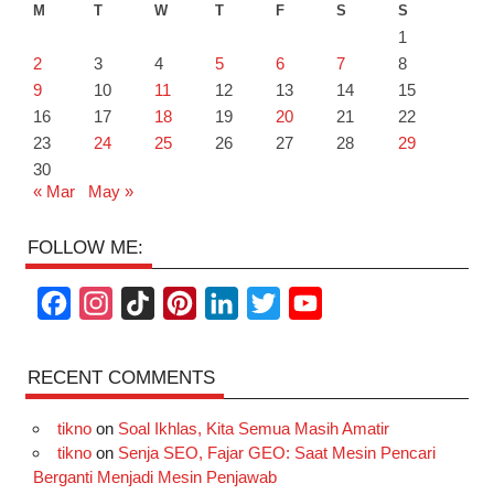
M
T
W
T
F
S
S
1
2
3
4
5
6
7
8
9
10
11
12
13
14
15
16
17
18
19
20
21
22
23
24
25
26
27
28
29
30
« Mar
May »
FOLLOW ME:
F
I
T
P
L
T
Y
a
n
i
i
i
w
o
c
s
k
n
n
i
u
RECENT COMMENTS
e
t
T
t
k
t
T
tikno
on
Soal Ikhlas, Kita Semua Masih Amatir
b
a
o
e
e
t
u
tikno
on
Senja SEO, Fajar GEO: Saat Mesin Pencari
o
g
k
r
d
e
b
Berganti Menjadi Mesin Penjawab