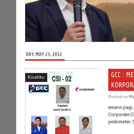
DAY:
MAY 23, 2012
GCC : M
Kisahku
KORPORA
Posted on
Ma
emarin pagi,
Corporate Ch
pedometer. 