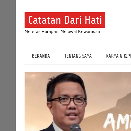
Skip
to
content
Catatan Dari Hati
Meretas Harapan, Merawat Kewarasan
BERANDA
TENTANG SAYA
KARYA & KI