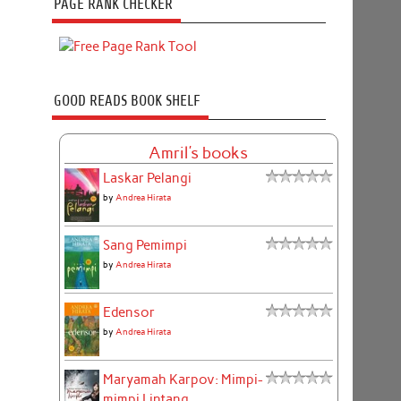
PAGE RANK CHECKER
GOOD READS BOOK SHELF
Amril's books
Laskar Pelangi
by
Andrea Hirata
Sang Pemimpi
by
Andrea Hirata
Edensor
by
Andrea Hirata
Maryamah Karpov: Mimpi-
mimpi Lintang