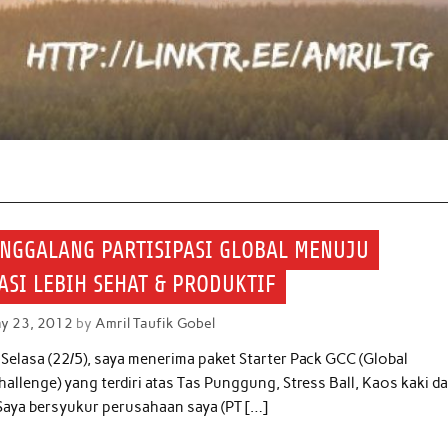
ENGGALANG PARTISIPASI GLOBAL MENUJU
SI LEBIH SEHAT & PRODUKTIF
y 23, 2012
by
Amril Taufik Gobel
 Selasa (22/5), saya menerima paket Starter Pack GCC (Global
allenge) yang terdiri atas Tas Punggung, Stress Ball, Kaos kaki da
Saya bersyukur perusahaan saya (PT […]