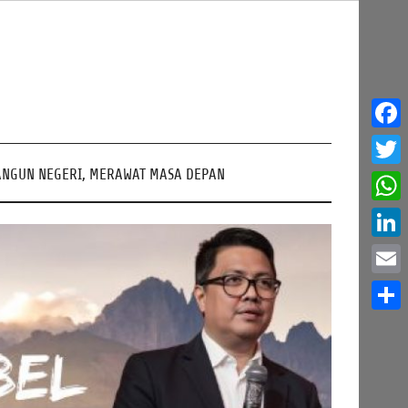
Face
NGUN NEGERI, MERAWAT MASA DEPAN
Twitt
What
Linke
Email
Share