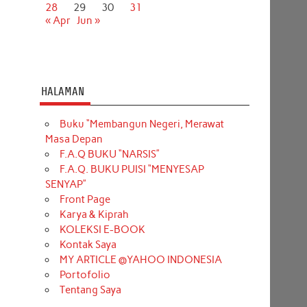
28
29
30
31
« Apr
Jun »
HALAMAN
Buku “Membangun Negeri, Merawat
Masa Depan
F.A.Q BUKU “NARSIS”
F.A.Q. BUKU PUISI “MENYESAP
SENYAP”
Front Page
Karya & Kiprah
KOLEKSI E-BOOK
Kontak Saya
MY ARTICLE @YAHOO INDONESIA
Portofolio
Tentang Saya