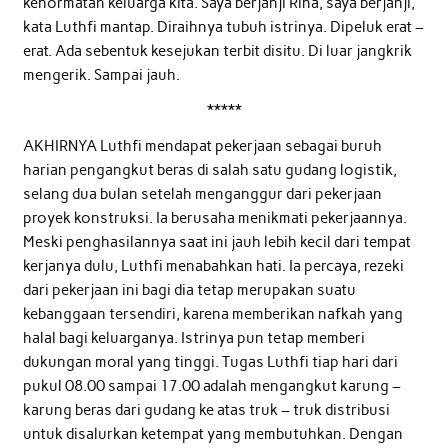
kehormatan keluarga kita. Saya berjanji Rina, saya berjanji,”
kata Luthfi mantap. Diraihnya tubuh istrinya. Dipeluk erat –
erat. Ada sebentuk kesejukan terbit disitu. Di luar jangkrik
mengerik. Sampai jauh.
*****
AKHIRNYA Luthfi mendapat pekerjaan sebagai buruh
harian pengangkut beras di salah satu gudang logistik,
selang dua bulan setelah menganggur dari pekerjaan
proyek konstruksi. Ia berusaha menikmati pekerjaannya.
Meski penghasilannya saat ini jauh lebih kecil dari tempat
kerjanya dulu, Luthfi menabahkan hati. Ia percaya, rezeki
dari pekerjaan ini bagi dia tetap merupakan suatu
kebanggaan tersendiri, karena memberikan nafkah yang
halal bagi keluarganya. Istrinya pun tetap memberi
dukungan moral yang tinggi. Tugas Luthfi tiap hari dari
pukul 08.00 sampai 17.00 adalah mengangkut karung –
karung beras dari gudang ke atas truk – truk distribusi
untuk disalurkan ketempat yang membutuhkan. Dengan