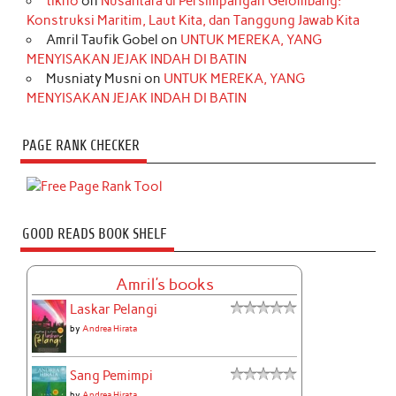
tikno
on
Nusantara di Persimpangan Gelombang:
Konstruksi Maritim, Laut Kita, dan Tanggung Jawab Kita
Amril Taufik Gobel
on
UNTUK MEREKA, YANG
MENYISAKAN JEJAK INDAH DI BATIN
Musniaty Musni
on
UNTUK MEREKA, YANG
MENYISAKAN JEJAK INDAH DI BATIN
PAGE RANK CHECKER
GOOD READS BOOK SHELF
Amril's books
Laskar Pelangi
by
Andrea Hirata
Sang Pemimpi
by
Andrea Hirata