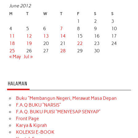
June 2012
M
T
W
T
F
S
S
1
2
3
4
5
6
7
8
9
10
11
12
13
14
15
16
17
18
19
20
21
22
23
24
25
26
27
28
29
30
« May
Jul »
HALAMAN
Buku “Membangun Negeri, Merawat Masa Depan
F.A.Q BUKU “NARSIS”
F.A.Q. BUKU PUISI “MENYESAP SENYAP”
Front Page
Karya & Kiprah
KOLEKSI E-BOOK