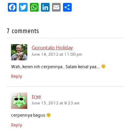
F
T
W
L
E
S
a
w
h
i
m
h
c
i
a
n
a
a
7 comments
e
t
t
k
i
r
b
t
s
e
l
e
Gorontalo Holiday
o
e
A
d
June 14, 2012 at 11:00 pm
o
r
p
I
Wah, keren nih cerpennya.. Salam kenal yaa…
k
p
n
Reply
trye
June 15, 2012 at 9:23 am
cerpennya bagus
Reply