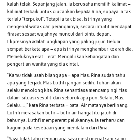
kalah telak. Sepanjang jalan, ia berusaha memilih kalimat –
kalimat terbaik untuk diucapkan kepada Rina, supaya ia tak
terlalu “terpukul”. Tetapi ia tak bisa. Istrinya yang
mengenal watak dan perangainya, secara intuitif mendapat
firasat sesaat wajahnya muncul dari pintu depan.
Ekpresinya adalah ungkapan yang paling jujur. Belum
sempat berkata apa – apa istrinya menghambur ke arah dia.
Memeluknya erat – erat. Mengalirkan kehangatan dan
pengertian wanita yang dia cintai.
“Kamu tidak usah bilang apa – apa Mas. Rina sudah tahu
apa yang terjadi. Mas Luthfi jangan sedih. Tuhan akan
selalu menolong kita. Rina senantiasa mendampingi Mas
dalam situasi sesulit dan seburuk apa pun. Selalu, Mas.
Selalu….,” kata Rina terbata – bata. Air matanya berlinang.
Luthfi merasakan butir – butir air hangat itu jatuh di
bahunya. Luthfi mempererat pelukannya. Ia terharu dan
kagum pada kesetiaan yang mendalam dari Rina.
“Saya tidak tahu dengan apa saya mesti menafkahi kamu