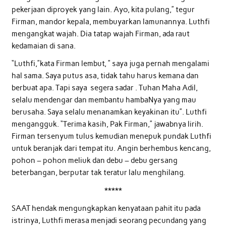
pekerjaan diproyek yang lain. Ayo, kita pulang,” tegur
Firman, mandor kepala, membuyarkan lamunannya. Luthfi
mengangkat wajah. Dia tatap wajah Firman, ada raut
kedamaian di sana.
“Luthfi,”kata Firman lembut, ” saya juga pernah mengalami
hal sama. Saya putus asa, tidak tahu harus kemana dan
berbuat apa. Tapi saya segera sadar . Tuhan Maha Adil,
selalu mendengar dan membantu hambaNya yang mau
berusaha. Saya selalu menanamkan keyakinan itu”. Luthfi
mengangguk. “Terima kasih, Pak Firman,” jawabnya lirih.
Firman tersenyum tulus kemudian menepuk pundak Luthfi
untuk beranjak dari tempat itu. Angin berhembus kencang,
pohon – pohon meliuk dan debu – debu gersang
beterbangan, berputar tak teratur lalu menghilang.
*****
SAAT hendak mengungkapkan kenyataan pahit itu pada
istrinya, Luthfi merasa menjadi seorang pecundang yang