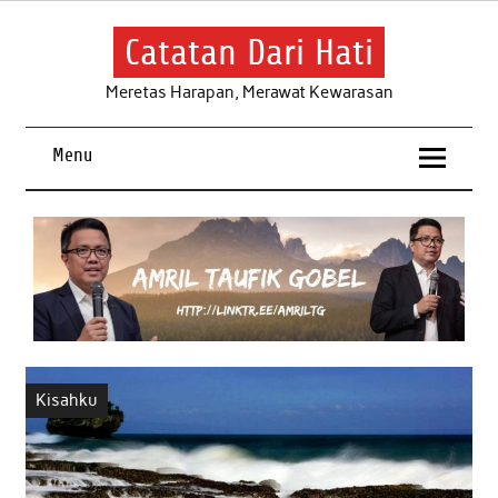
Skip
to
content
Catatan Dari Hati
Meretas Harapan, Merawat Kewarasan
Menu
Kisahku