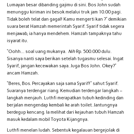
Lumayan besar dibanding gajimu di sini. Bos John sudah
menunggu kiriman ini besok melalui truk jam 10.00 pagi.
Tidak boleh telat dan gagal! Kamu mengerti kan ?” demikian
suara berat Hamzah memerintah Syarif. Syarif tidak segera
menjawab, ia hanya mendehem. Hamzah tampaknya tahu
isyarat itu.
“Oohh… soal uang mukanya.
Nih
Rp. 500.000 dulu.
Sisanya nanti saya berikan setelah tugasmu selesai. Ingat
Syarif, jangan kecewakan saya. Juga Bos John. Okey?”
ancam Hamzah.
“Beres, Bos. Percayakan saja sama Syarif!” sahut Syarif.
Suaranya terdengar riang. Kemudian terdengar langkah –
langkah menjauh. Luthfi merapatkan tubuh kedinding dan
berjalan mengendap kembali ke arah toilet. Jantungnya
berdegup kencang. Ia melihat dari kejauhan tubuh Hamzah
masuk kedalam mobil Toyota Kijangnya.
Luthfi menelan ludah. Sebentuk kegalauan bergejolak di