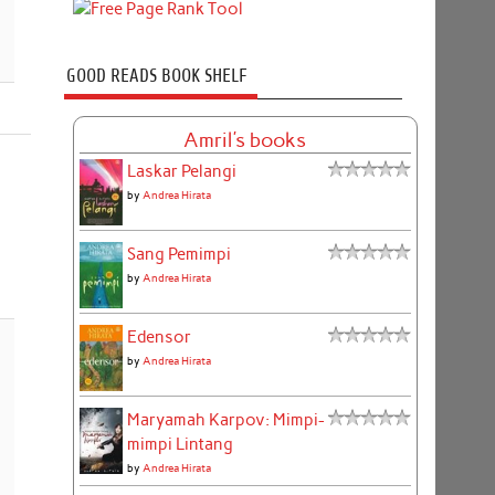
GOOD READS BOOK SHELF
Amril's books
Laskar Pelangi
by
Andrea Hirata
Sang Pemimpi
by
Andrea Hirata
Edensor
by
Andrea Hirata
Maryamah Karpov: Mimpi-
mimpi Lintang
by
Andrea Hirata