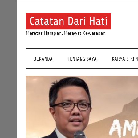
Skip
to
content
Catatan Dari Hati
Meretas Harapan, Merawat Kewarasan
BERANDA
TENTANG SAYA
KARYA & KI