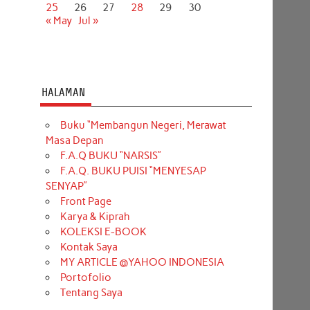
25
26
27
28
29
30
« May
Jul »
HALAMAN
Buku “Membangun Negeri, Merawat
Masa Depan
F.A.Q BUKU “NARSIS”
F.A.Q. BUKU PUISI “MENYESAP
SENYAP”
Front Page
Karya & Kiprah
KOLEKSI E-BOOK
Kontak Saya
MY ARTICLE @YAHOO INDONESIA
Portofolio
Tentang Saya