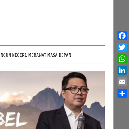
Face
NGUN NEGERI, MERAWAT MASA DEPAN
Twitt
What
Linke
Email
Share