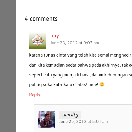
a
w
h
i
m
h
c
i
a
n
a
a
4 comments
e
t
t
k
i
r
b
t
s
e
l
e
nuy
o
e
A
d
June 23, 2012 at 9:07 pm
o
r
p
I
k
p
n
karena tunas cinta yang telah kita semai menghadir
dan kita kemudian sadar bahwa pada akhirnya, tak a
seperti kita yang menjadi tiada, dalam keheningan s
paling suka kata-kata di atas! nice!
Reply
amriltg
June 25, 2012 at 8:01 am