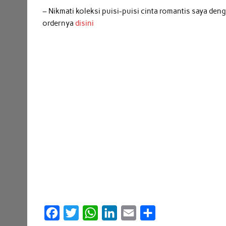
– Nikmati koleksi puisi-puisi cinta romantis saya de
ordernya
disini
F
T
W
L
E
S