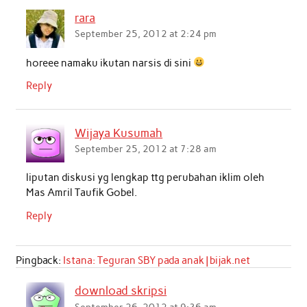
b
t
s
e
l
e
rara
o
e
A
d
September 25, 2012 at 2:24 pm
o
r
p
I
horeee namaku ikutan narsis di sini
k
p
n
Reply
Wijaya Kusumah
September 25, 2012 at 7:28 am
liputan diskusi yg lengkap ttg perubahan iklim oleh
Mas Amril Taufik Gobel.
Reply
Pingback:
Istana: Teguran SBY pada anak | bijak.net
download skripsi
September 26, 2012 at 9:36 am