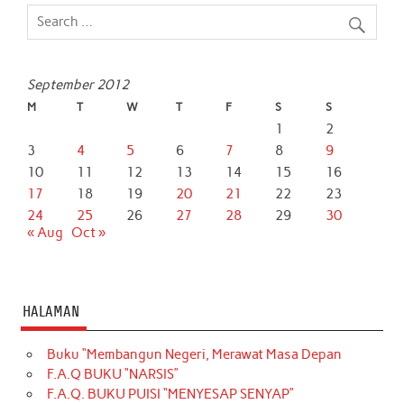
September 2012
M
T
W
T
F
S
S
1
2
3
4
5
6
7
8
9
10
11
12
13
14
15
16
17
18
19
20
21
22
23
24
25
26
27
28
29
30
« Aug
Oct »
HALAMAN
Buku “Membangun Negeri, Merawat Masa Depan
F.A.Q BUKU “NARSIS”
F.A.Q. BUKU PUISI “MENYESAP SENYAP”