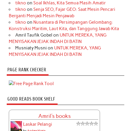
tikno
on
Soal Ikhlas, Kita Semua Masih Amatir
tikno
on
Senja SEO, Fajar GEO: Saat Mesin Pencari
Berganti Menjadi Mesin Penjawab
tikno
on
Nusantara di Persimpangan Gelombang:
Konstruksi Maritim, Laut Kita, dan Tanggung Jawab Kita
Amril Taufik Gobel
on
UNTUK MEREKA, YANG
MENYISAKAN JEJAK INDAH DI BATIN
Musniaty Musni
on
UNTUK MEREKA, YANG
MENYISAKAN JEJAK INDAH DI BATIN
PAGE RANK CHECKER
GOOD READS BOOK SHELF
Amril's books
Laskar Pelangi
by
Andrea Hirata