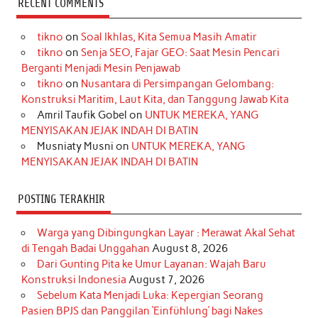
RECENT COMMENTS
e
t
T
t
k
t
T
tikno
on
Soal Ikhlas, Kita Semua Masih Amatir
b
a
o
e
e
t
u
tikno
on
Senja SEO, Fajar GEO: Saat Mesin Pencari
o
g
k
r
d
e
b
Berganti Menjadi Mesin Penjawab
o
r
e
I
r
e
tikno
on
Nusantara di Persimpangan Gelombang:
Konstruksi Maritim, Laut Kita, dan Tanggung Jawab Kita
k
a
s
n
Amril Taufik Gobel
on
UNTUK MEREKA, YANG
m
t
MENYISAKAN JEJAK INDAH DI BATIN
Musniaty Musni
on
UNTUK MEREKA, YANG
MENYISAKAN JEJAK INDAH DI BATIN
POSTING TERAKHIR
Warga yang Dibingungkan Layar : Merawat Akal Sehat
di Tengah Badai Unggahan
August 8, 2026
Dari Gunting Pita ke Umur Layanan: Wajah Baru
Konstruksi Indonesia
August 7, 2026
Sebelum Kata Menjadi Luka: Kepergian Seorang
Pasien BPJS dan Panggilan ‘Einfühlung’ bagi Nakes