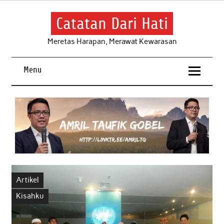
Skip
to
content
Catatan Dari Hati
Meretas Harapan, Merawat Kewarasan
Menu
Artikel
Kisahku