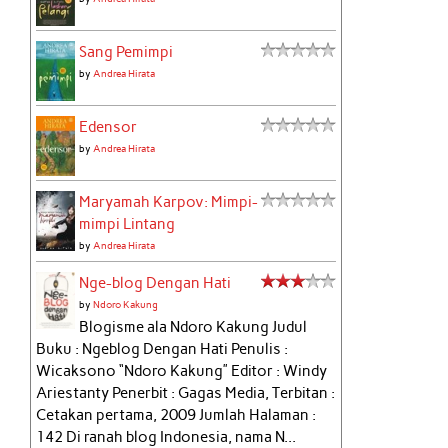
Sang Pemimpi
by
Andrea Hirata
Edensor
by
Andrea Hirata
Maryamah Karpov: Mimpi-
mimpi Lintang
by
Andrea Hirata
Nge-blog Dengan Hati
by
Ndoro Kakung
Blogisme ala Ndoro Kakung Judul
Buku : Ngeblog Dengan Hati Penulis :
Wicaksono “Ndoro Kakung” Editor : Windy
Ariestanty Penerbit : Gagas Media, Terbitan :
Cetakan pertama, 2009 Jumlah Halaman :
142 Di ranah blog Indonesia, nama N...