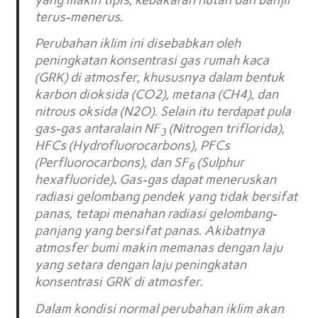
terus-menerus.
Perubahan iklim ini disebabkan oleh
peningkatan konsentrasi gas rumah kaca
(GRK) di atmosfer, khususnya dalam bentuk
karbon dioksida (CO2), metana (CH4), dan
nitrous oksida (N2O). Selain itu terdapat pula
gas-gas antaralain NF
(Nitrogen triflorida),
3
HFCs (Hydrofluorocarbons), PFCs
(Perfluorocarbons), dan SF
(Sulphur
6
hexafluoride)
.
Gas-gas dapat meneruskan
radiasi gelombang pendek yang tidak bersifat
panas, tetapi menahan radiasi gelombang-
panjang yang bersifat panas. Akibatnya
atmosfer bumi makin memanas dengan laju
yang setara dengan laju peningkatan
konsentrasi GRK di atmosfer.
Dalam kondisi normal perubahan iklim akan