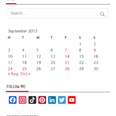
September 2012
M
T
W
T
F
S
S
1
2
3
4
5
6
7
8
9
10
11
12
13
14
15
16
17
18
19
20
21
22
23
24
25
26
27
28
29
30
« Aug
Oct »
FOLLOW ME:
F
I
T
P
L
T
Y
a
n
i
i
i
w
o
c
s
k
n
n
i
u