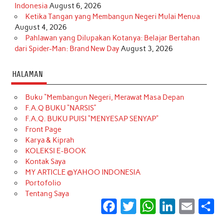
Indonesia
August 6, 2026
Ketika Tangan yang Membangun Negeri Mulai Menua
August 4, 2026
Pahlawan yang Dilupakan Kotanya: Belajar Bertahan
dari Spider-Man: Brand New Day
August 3, 2026
HALAMAN
Buku “Membangun Negeri, Merawat Masa Depan
F.A.Q BUKU “NARSIS”
F.A.Q. BUKU PUISI “MENYESAP SENYAP”
Front Page
Karya & Kiprah
KOLEKSI E-BOOK
Kontak Saya
MY ARTICLE @YAHOO INDONESIA
Portofolio
Tentang Saya
Facebook
Twitter
WhatsApp
LinkedIn
Email
S