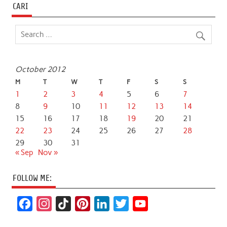
CARI
October 2012
M
T
W
T
F
S
S
1
2
3
4
5
6
7
8
9
10
11
12
13
14
15
16
17
18
19
20
21
22
23
24
25
26
27
28
29
30
31
« Sep
Nov »
FOLLOW ME:
F
I
T
P
L
T
Y
a
n
i
i
i
w
o