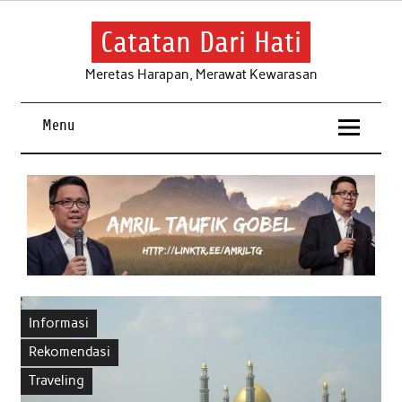
Skip
to
content
Catatan Dari Hati
Meretas Harapan, Merawat Kewarasan
Menu
Informasi
Rekomendasi
Traveling