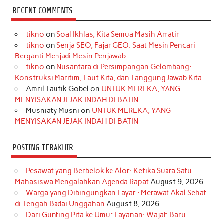
c
s
k
n
n
i
u
RECENT COMMENTS
e
t
T
t
k
t
T
tikno
on
Soal Ikhlas, Kita Semua Masih Amatir
b
a
o
e
e
t
u
tikno
on
Senja SEO, Fajar GEO: Saat Mesin Pencari
o
g
k
r
d
e
b
Berganti Menjadi Mesin Penjawab
o
r
e
I
r
e
tikno
on
Nusantara di Persimpangan Gelombang:
Konstruksi Maritim, Laut Kita, dan Tanggung Jawab Kita
k
a
s
n
Amril Taufik Gobel
on
UNTUK MEREKA, YANG
m
t
MENYISAKAN JEJAK INDAH DI BATIN
Musniaty Musni
on
UNTUK MEREKA, YANG
MENYISAKAN JEJAK INDAH DI BATIN
POSTING TERAKHIR
Pesawat yang Berbelok ke Alor: Ketika Suara Satu
Mahasiswa Mengalahkan Agenda Rapat
August 9, 2026
Warga yang Dibingungkan Layar : Merawat Akal Sehat
di Tengah Badai Unggahan
August 8, 2026
Dari Gunting Pita ke Umur Layanan: Wajah Baru