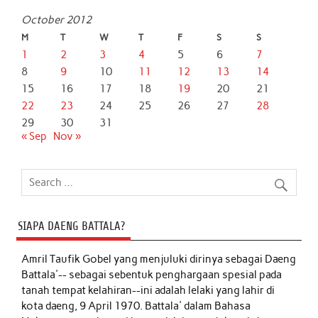
October 2012
M
T
W
T
F
S
S
1
2
3
4
5
6
7
8
9
10
11
12
13
14
15
16
17
18
19
20
21
22
23
24
25
26
27
28
29
30
31
« Sep
Nov »
SIAPA DAENG BATTALA?
Amril Taufik Gobel
yang menjuluki dirinya sebagai Daeng
Battala'-- sebagai sebentuk penghargaan spesial pada
tanah tempat kelahiran--ini adalah lelaki yang lahir di
kota daeng, 9 April 1970. Battala' dalam Bahasa