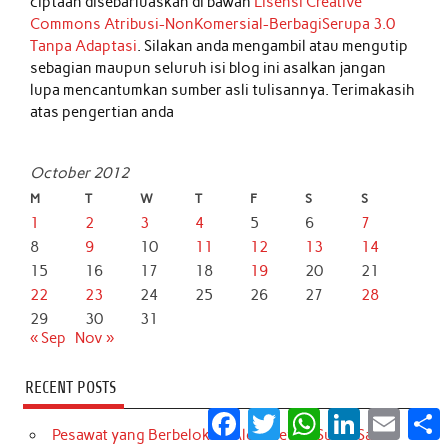
ciptaan disebarluaskan di bawah
Lisensi Creative
Commons Atribusi-NonKomersial-BerbagiSerupa 3.0
Tanpa Adaptasi
. Silakan anda mengambil atau mengutip
sebagian maupun seluruh isi blog ini asalkan jangan
lupa mencantumkan sumber asli tulisannya. Terimakasih
atas pengertian anda
October 2012
M
T
W
T
F
S
S
1
2
3
4
5
6
7
8
9
10
11
12
13
14
15
16
17
18
19
20
21
22
23
24
25
26
27
28
29
30
31
« Sep
Nov »
RECENT POSTS
Facebook
Twitter
WhatsApp
LinkedIn
Email
S
Pesawat yang Berbelok ke Alor: Ketika Suara Satu