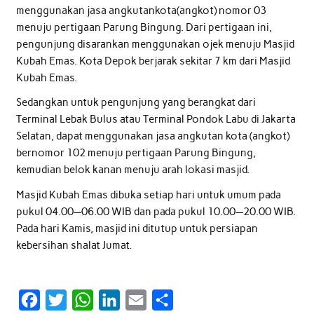
menggunakan jasa angkutankota(angkot) nomor 03
menuju pertigaan Parung Bingung. Dari pertigaan ini,
pengunjung disarankan menggunakan ojek menuju Masjid
Kubah Emas. Kota Depok berjarak sekitar 7 km dari Masjid
Kubah Emas.
Sedangkan untuk pengunjung yang berangkat dari
Terminal Lebak Bulus atau Terminal Pondok Labu di Jakarta
Selatan, dapat menggunakan jasa angkutan kota (angkot)
bernomor 102 menuju pertigaan Parung Bingung,
kemudian belok kanan menuju arah lokasi masjid.
Masjid Kubah Emas dibuka setiap hari untuk umum pada
pukul 04.00—06.00 WIB dan pada pukul 10.00—20.00 WIB.
Pada hari Kamis, masjid ini ditutup untuk persiapan
kebersihan shalat Jumat.
F
T
W
L
E
S