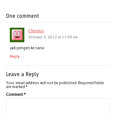
a
w
h
i
m
h
c
i
a
n
a
a
One comment
e
t
t
k
i
r
b
t
s
e
l
e
Christo
o
e
A
d
October 5, 2012 at 11:05 am
o
r
p
I
jadi pengen ke sana
k
p
n
Reply
Leave a Reply
Your email address will not be published.
Required fields
are marked
*
Comment
*