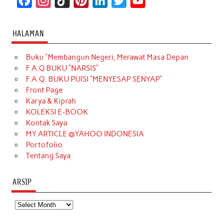
F
I
T
P
L
T
Y
a
n
i
i
i
w
o
c
s
k
n
n
i
u
HALAMAN
e
t
T
t
k
t
T
Buku “Membangun Negeri, Merawat Masa Depan
b
a
o
e
e
t
u
F.A.Q BUKU “NARSIS”
o
g
k
r
d
e
b
F.A.Q. BUKU PUISI “MENYESAP SENYAP”
o
r
e
I
r
e
Front Page
Karya & Kiprah
k
a
s
n
KOLEKSI E-BOOK
m
t
Kontak Saya
MY ARTICLE @YAHOO INDONESIA
Portofolio
Tentang Saya
ARSIP
Arsip