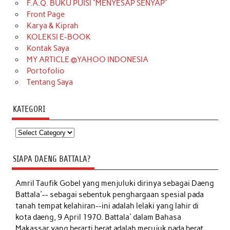
F.A.Q. BUKU PUISI “MENYESAP SENYAP”
Front Page
Karya & Kiprah
KOLEKSI E-BOOK
Kontak Saya
MY ARTICLE @YAHOO INDONESIA
Portofolio
Tentang Saya
KATEGORI
Kategori
SIAPA DAENG BATTALA?
Amril Taufik Gobel
yang menjuluki dirinya sebagai Daeng
Battala'-- sebagai sebentuk penghargaan spesial pada
tanah tempat kelahiran--ini adalah lelaki yang lahir di
kota daeng, 9 April 1970. Battala' dalam Bahasa
Makassar yang berarti berat adalah merujuk pada berat