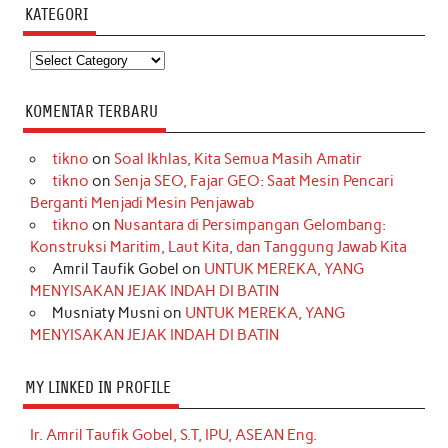
KATEGORI
Kategori
KOMENTAR TERBARU
tikno
on
Soal Ikhlas, Kita Semua Masih Amatir
tikno
on
Senja SEO, Fajar GEO: Saat Mesin Pencari
Berganti Menjadi Mesin Penjawab
tikno
on
Nusantara di Persimpangan Gelombang:
Konstruksi Maritim, Laut Kita, dan Tanggung Jawab Kita
Amril Taufik Gobel
on
UNTUK MEREKA, YANG
MENYISAKAN JEJAK INDAH DI BATIN
Musniaty Musni
on
UNTUK MEREKA, YANG
MENYISAKAN JEJAK INDAH DI BATIN
MY LINKED IN PROFILE
Ir. Amril Taufik Gobel, S.T, IPU, ASEAN Eng.