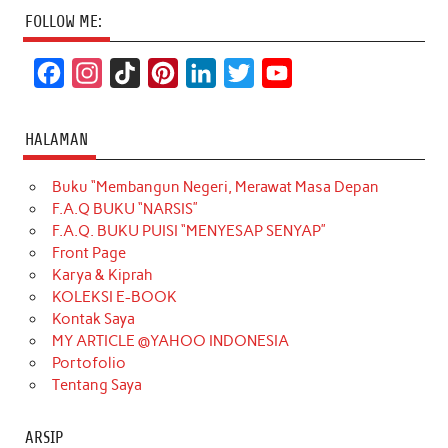
FOLLOW ME:
F
I
T
P
L
T
Y
a
n
i
i
i
w
o
c
s
k
n
n
i
u
HALAMAN
e
t
T
t
k
t
T
Buku “Membangun Negeri, Merawat Masa Depan
b
a
o
e
e
t
u
F.A.Q BUKU “NARSIS”
o
g
k
r
d
e
b
F.A.Q. BUKU PUISI “MENYESAP SENYAP”
o
r
e
I
r
e
Front Page
Karya & Kiprah
k
a
s
n
KOLEKSI E-BOOK
m
t
Kontak Saya
MY ARTICLE @YAHOO INDONESIA
Portofolio
Tentang Saya
ARSIP