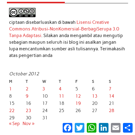
ciptaan disebarluaskan di bawah
Lisensi Creative
Commons Atribusi-NonKomersial-BerbagiSerupa 3.0
Tanpa Adaptasi
. Silakan anda mengambil atau mengutip
sebagian maupun seluruh isi blog ini asalkan jangan
lupa mencantumkan sumber asli tulisannya. Terimakasih
atas pengertian anda
October 2012
M
T
W
T
F
S
S
1
2
3
4
5
6
7
8
9
10
11
12
13
14
15
16
17
18
19
20
21
22
23
24
25
26
27
28
29
30
31
« Sep
Nov »
Facebook
Twitter
WhatsApp
LinkedIn
Email
S