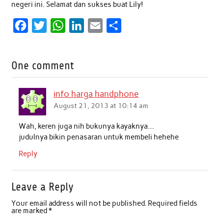
negeri ini. Selamat dan sukses buat Lily!
F
T
W
L
E
S
a
w
h
i
m
h
c
i
a
n
a
a
One comment
e
t
t
k
i
r
b
t
s
e
l
e
info harga handphone
o
e
A
d
August 21, 2013 at 10:14 am
o
r
p
I
Wah, keren juga nih bukunya kayaknya…
k
p
n
judulnya bikin penasaran untuk membeli hehehe
Reply
Leave a Reply
Your email address will not be published.
Required fields
are marked
*