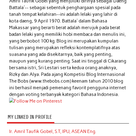
Amril Taufik Gobel
yang menjuluki dirinya sebagai Daeng
Battala'-- sebagai sebentuk penghargaan spesial pada
tanah tempat kelahiran--ini adalah lelaki yang lahir di
kota daeng, 9 April 1970. Battala' dalam Bahasa
Makassar yang berarti berat adalah merujuk pada berat
badan lelaki yang memiliki hobi membaca dan menulis ini,
yang berbobot 100 kg. Blog ini merupakan kumpulan
tulisan yang merupakan refleksi kontemplatifnya atas
suasana yang ada disekitarnya, baik yang penting,
maupun yang kurang penting. Saat ini tinggal di Cikarang
bersama istri, Sri Lestari serta kedua orang anaknya,
Rizky dan Alya. Pada ajang Kompetisi Blog Internasional
The Bobs (www.thebobs.com) keenam tahun 2010 blog
ini berhasil menjadi pemenang favorit pengguna internet
dengan voting terbanyak kategori Bahasa Indonesia.
MY LINKED IN PROFILE
Ir. Amril Taufik Gobel, S.T, IPU, ASEAN Eng.