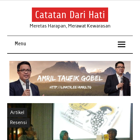
Skip
to
content
Catatan Dari Hati
Meretas Harapan, Merawat Kewarasan
Menu
Artikel
Resensi