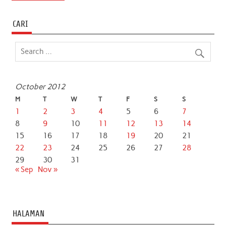
e
t
t
k
i
r
b
t
s
e
l
e
CARI
o
e
A
d
o
r
p
I
k
p
n
October 2012
M
T
W
T
F
S
S
1
2
3
4
5
6
7
8
9
10
11
12
13
14
15
16
17
18
19
20
21
22
23
24
25
26
27
28
29
30
31
« Sep
Nov »
HALAMAN