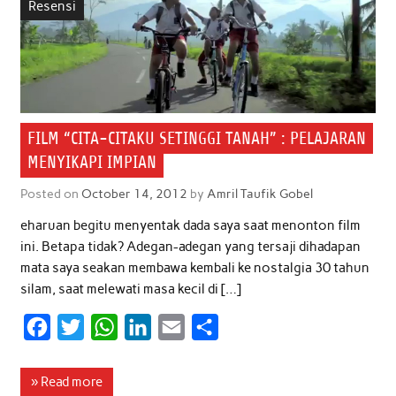
Resensi
FILM “CITA-CITAKU SETINGGI TANAH” : PELAJARAN
MENYIKAPI IMPIAN
Posted on
October 14, 2012
by
Amril Taufik Gobel
eharuan begitu menyentak dada saya saat menonton film
ini. Betapa tidak? Adegan-adegan yang tersaji dihadapan
mata saya seakan membawa kembali ke nostalgia 30 tahun
silam, saat melewati masa kecil di […]
F
T
W
L
E
S
a
w
h
i
m
h
c
i
a
n
a
a
» Read more