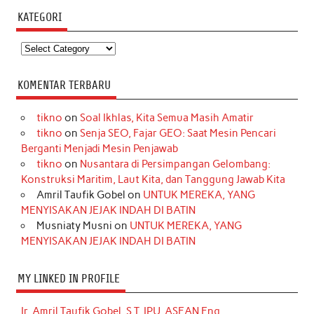
KATEGORI
Kategori
KOMENTAR TERBARU
tikno
on
Soal Ikhlas, Kita Semua Masih Amatir
tikno
on
Senja SEO, Fajar GEO: Saat Mesin Pencari
Berganti Menjadi Mesin Penjawab
tikno
on
Nusantara di Persimpangan Gelombang:
Konstruksi Maritim, Laut Kita, dan Tanggung Jawab Kita
Amril Taufik Gobel
on
UNTUK MEREKA, YANG
MENYISAKAN JEJAK INDAH DI BATIN
Musniaty Musni
on
UNTUK MEREKA, YANG
MENYISAKAN JEJAK INDAH DI BATIN
MY LINKED IN PROFILE
Ir. Amril Taufik Gobel, S.T, IPU, ASEAN Eng.