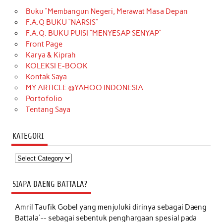
Buku “Membangun Negeri, Merawat Masa Depan
F.A.Q BUKU “NARSIS”
F.A.Q. BUKU PUISI “MENYESAP SENYAP”
Front Page
Karya & Kiprah
KOLEKSI E-BOOK
Kontak Saya
MY ARTICLE @YAHOO INDONESIA
Portofolio
Tentang Saya
KATEGORI
Kategori
SIAPA DAENG BATTALA?
Amril Taufik Gobel
yang menjuluki dirinya sebagai Daeng
Battala'-- sebagai sebentuk penghargaan spesial pada