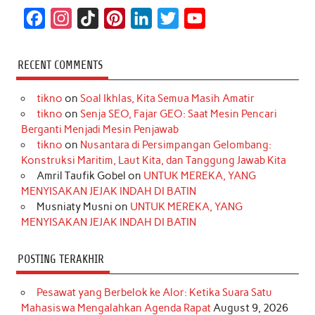
F
I
T
P
L
T
Y
a
n
i
i
i
w
o
c
s
k
n
n
i
u
RECENT COMMENTS
e
t
T
t
k
t
T
tikno
on
Soal Ikhlas, Kita Semua Masih Amatir
b
a
o
e
e
t
u
tikno
on
Senja SEO, Fajar GEO: Saat Mesin Pencari
o
g
k
r
d
e
b
Berganti Menjadi Mesin Penjawab
o
r
e
I
r
e
tikno
on
Nusantara di Persimpangan Gelombang:
Konstruksi Maritim, Laut Kita, dan Tanggung Jawab Kita
k
a
s
n
Amril Taufik Gobel
on
UNTUK MEREKA, YANG
m
t
MENYISAKAN JEJAK INDAH DI BATIN
Musniaty Musni
on
UNTUK MEREKA, YANG
MENYISAKAN JEJAK INDAH DI BATIN
POSTING TERAKHIR
Pesawat yang Berbelok ke Alor: Ketika Suara Satu
Mahasiswa Mengalahkan Agenda Rapat
August 9, 2026