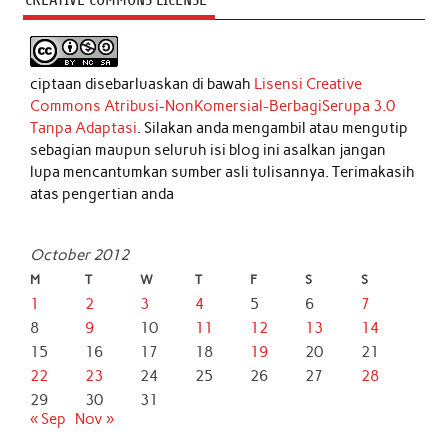
ciptaan disebarluaskan di bawah
Lisensi Creative
Commons Atribusi-NonKomersial-BerbagiSerupa 3.0
Tanpa Adaptasi
. Silakan anda mengambil atau mengutip
sebagian maupun seluruh isi blog ini asalkan jangan
lupa mencantumkan sumber asli tulisannya. Terimakasih
atas pengertian anda
October 2012
M
T
W
T
F
S
S
1
2
3
4
5
6
7
8
9
10
11
12
13
14
15
16
17
18
19
20
21
22
23
24
25
26
27
28
29
30
31
« Sep
Nov »