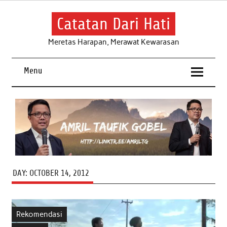
Skip
to
content
Catatan Dari Hati
Meretas Harapan, Merawat Kewarasan
Menu
DAY:
OCTOBER 14, 2012
Rekomendasi