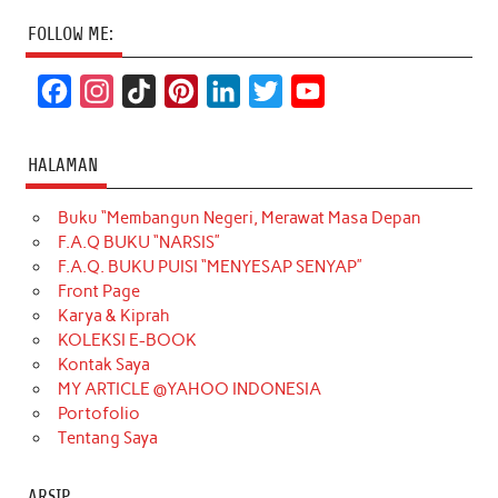
FOLLOW ME:
F
I
T
P
L
T
Y
a
n
i
i
i
w
o
c
s
k
n
n
i
u
HALAMAN
e
t
T
t
k
t
T
Buku “Membangun Negeri, Merawat Masa Depan
b
a
o
e
e
t
u
F.A.Q BUKU “NARSIS”
o
g
k
r
d
e
b
F.A.Q. BUKU PUISI “MENYESAP SENYAP”
o
r
e
I
r
e
Front Page
Karya & Kiprah
k
a
s
n
KOLEKSI E-BOOK
m
t
Kontak Saya
MY ARTICLE @YAHOO INDONESIA
Portofolio
Tentang Saya
ARSIP