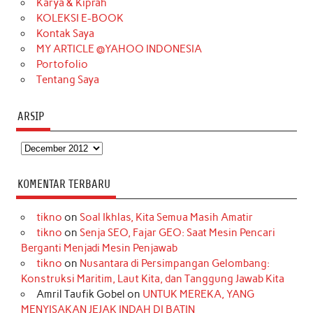
Karya & Kiprah
k
a
s
n
KOLEKSI E-BOOK
m
t
Kontak Saya
MY ARTICLE @YAHOO INDONESIA
Portofolio
Tentang Saya
ARSIP
Arsip
KOMENTAR TERBARU
tikno
on
Soal Ikhlas, Kita Semua Masih Amatir
tikno
on
Senja SEO, Fajar GEO: Saat Mesin Pencari
Berganti Menjadi Mesin Penjawab
tikno
on
Nusantara di Persimpangan Gelombang:
Konstruksi Maritim, Laut Kita, dan Tanggung Jawab Kita
Amril Taufik Gobel
on
UNTUK MEREKA, YANG
MENYISAKAN JEJAK INDAH DI BATIN