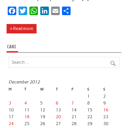
F
T
W
L
E
S
a
w
h
i
m
h
c
i
a
n
a
a
» Read more
e
t
t
k
i
r
b
t
s
e
l
e
CARI
o
e
A
d
o
r
p
I
k
p
n
December 2012
M
T
W
T
F
S
S
1
2
3
4
5
6
7
8
9
10
11
12
13
14
15
16
17
18
19
20
21
22
23
24
25
26
27
28
29
30