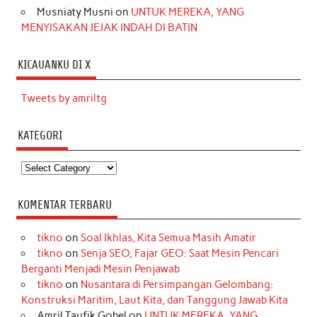
Musniaty Musni
on
UNTUK MEREKA, YANG
MENYISAKAN JEJAK INDAH DI BATIN
KICAUANKU DI X
Tweets by amriltg
KATEGORI
Kategori
KOMENTAR TERBARU
tikno
on
Soal Ikhlas, Kita Semua Masih Amatir
tikno
on
Senja SEO, Fajar GEO: Saat Mesin Pencari
Berganti Menjadi Mesin Penjawab
tikno
on
Nusantara di Persimpangan Gelombang:
Konstruksi Maritim, Laut Kita, dan Tanggung Jawab Kita
Amril Taufik Gobel
on
UNTUK MEREKA, YANG