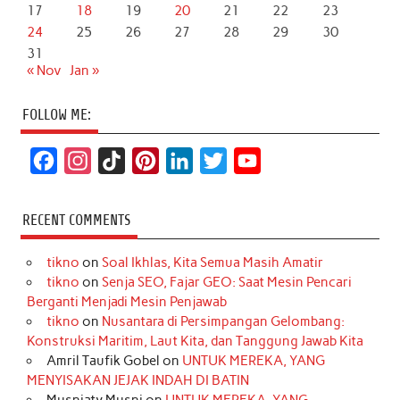
17
18
19
20
21
22
23
24
25
26
27
28
29
30
31
« Nov
Jan »
FOLLOW ME:
F
I
T
P
L
T
Y
a
n
i
i
i
w
o
c
s
k
n
n
i
u
RECENT COMMENTS
e
t
T
t
k
t
T
tikno
on
Soal Ikhlas, Kita Semua Masih Amatir
b
a
o
e
e
t
u
tikno
on
Senja SEO, Fajar GEO: Saat Mesin Pencari
o
g
k
r
d
e
b
Berganti Menjadi Mesin Penjawab
o
r
e
I
r
e
tikno
on
Nusantara di Persimpangan Gelombang:
Konstruksi Maritim, Laut Kita, dan Tanggung Jawab Kita
k
a
s
n
Amril Taufik Gobel
on
UNTUK MEREKA, YANG
m
t
MENYISAKAN JEJAK INDAH DI BATIN
Musniaty Musni
on
UNTUK MEREKA, YANG