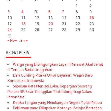
1
2
3
4
5
6
7
8
9
10
11
12
13
14
15
16
17
18
19
20
21
22
23
24
25
26
27
28
29
30
31
« Nov
Jan »
RECENT POSTS
Warga yang Dibingungkan Layar : Merawat Akal Sehat
di Tengah Badai Unggahan
Dari Gunting Pita ke Umur Layanan: Wajah Baru
Konstruksi Indonesia
Sebelum Kata Menjadi Luka: Kepergian Seorang
Pasien BPJS dan Panggilan ‘Einfühlung’ bagi Nakes
Indonesia
Ketika Tangan yang Membangun Negeri Mulai Menua
Pahlawan yang Dilupakan Kotanya: Belajar Bertahan