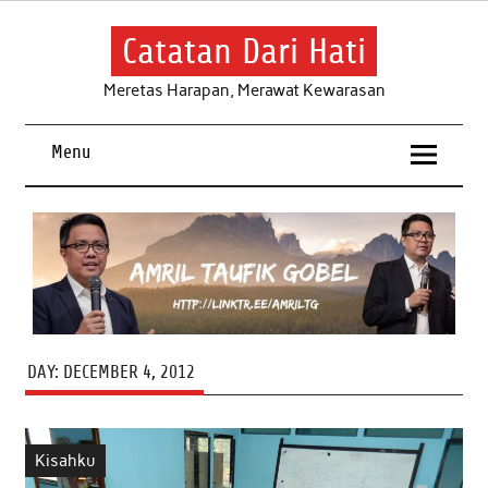
Skip
to
content
Catatan Dari Hati
Meretas Harapan, Merawat Kewarasan
Menu
DAY:
DECEMBER 4, 2012
Kisahku