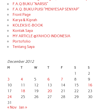
F.A.Q BUKU “NARSIS”
F.A.Q. BUKU PUISI “MENYESAP SENYAP”
Front Page
Karya & Kiprah
KOLEKSI E-BOOK
Kontak Saya
MY ARTICLE @YAHOO INDONESIA
Portofolio
Tentang Saya
December 2012
M
T
W
T
F
S
S
1
2
3
4
5
6
7
8
9
10
11
12
13
14
15
16
17
18
19
20
21
22
23
24
25
26
27
28
29
30
31
« Nov
Jan »