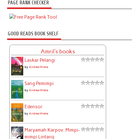
PAGE RANK CHECKER
GOOD READS BOOK SHELF
Amril's books
Laskar Pelangi
by
Andrea Hirata
Sang Pemimpi
by
Andrea Hirata
Edensor
by
Andrea Hirata
Maryamah Karpov: Mimpi-
mimpi Lintang