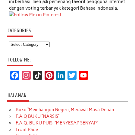
ini berhasil menjadi pemenang favorit pengguna internet
dengan voting terbanyak kategori Bahasa Indonesia.
CATEGORIES
Categories
FOLLOW ME:
F
I
T
P
L
T
Y
a
n
i
i
i
w
o
c
s
k
n
n
i
u
HALAMAN
e
t
T
t
k
t
T
Buku “Membangun Negeri, Merawat Masa Depan
b
a
o
e
e
t
u
F.A.Q BUKU “NARSIS”
o
g
k
r
d
e
b
F.A.Q. BUKU PUISI “MENYESAP SENYAP”
o
r
e
I
r
e
Front Page