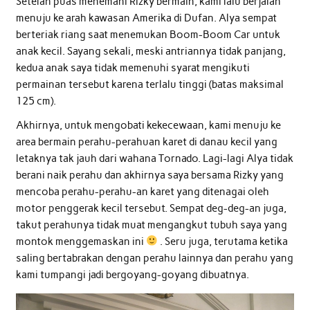
Setelah puas menemani Rizky bermain, kami lalu berjalan
menuju ke arah kawasan Amerika di Dufan. Alya sempat
berteriak riang saat menemukan Boom-Boom Car untuk
anak kecil. Sayang sekali, meski antriannya tidak panjang,
kedua anak saya tidak memenuhi syarat mengikuti
permainan tersebut karena terlalu tinggi (batas maksimal
125 cm).
Akhirnya, untuk mengobati kekecewaan, kami menuju ke
area bermain perahu-perahuan karet di danau kecil yang
letaknya tak jauh dari wahana Tornado. Lagi-lagi Alya tidak
berani naik perahu dan akhirnya saya bersama Rizky yang
mencoba perahu-perahu-an karet yang ditenagai oleh
motor penggerak kecil tersebut. Sempat deg-deg-an juga,
takut perahunya tidak muat mengangkut tubuh saya yang
montok menggemaskan ini
. Seru juga, terutama ketika
saling bertabrakan dengan perahu lainnya dan perahu yang
kami tumpangi jadi bergoyang-goyang dibuatnya.