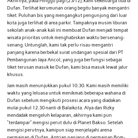
Akhirnya, pada Minggu pagi (23/12), kami sekeluarga tiba di
Dufan. Terlihat kerumunan orang begitu banyak mengantri
tiket. Puluhan bis yang mengangkut pengunjung dari luar
kota juga terlihat di area parkir. Tampaknya musim liburan
sekolah anak-anak kali ini membuat Dufan menjadi tempat
wisata prioritas untuk menghabiskan waktu bersenang-
senang. Untunglah, kami tak perlu risau mengantri
panjang karena berbekal surat undangan spesial dari PT
Pembangunan Jaya Ancol, yang juga berfungsi sebagai
tiket terusan masuk ke Dufan, kami bisa masuk lewat jalur
khusus.
Jam masih menunjukkan pukul 10.30. Kami masih memiliki
waktu yang leluasa untuk menikmati beberapa wahana di
Dufan sebelum mengikuti prosesi acara yang diadakan
mulai pukul 12.30 nanti di Balaikota. Alya dan Rizky
mendadak mengeluh kelaparan, akhirnya kami pun
“terdampar” mengisi perut dulu di Planet Bakso. Setelah
mengisi perutnya, kamipun siap menjelajahi arena
permainan di Dufan. Antrian panjang di permainan Bom-