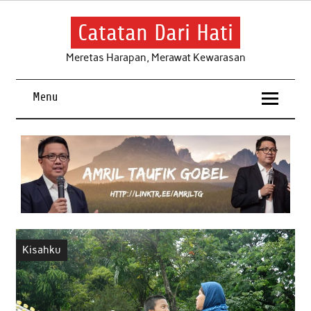
Skip
to
content
Catatan Dari Hati
Meretas Harapan, Merawat Kewarasan
Menu
Kisahku