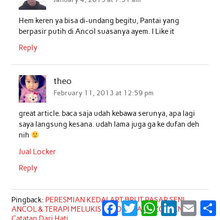
Hem keren ya bisa di-undang begitu, Pantai yang
berpasir putih di Ancol suasanya ayem. I Like it
Reply
theo
February 11, 2013 at 12:59 pm
great article. baca saja udah kebawa serunya, apa lagi
saya langsung kesana. udah lama juga ga ke dufan deh
nih
Jual Locker
Reply
Pingback:
PERESMIAN KEDAI ART BRUT PASAR SENI
Facebook
Twitter
WhatsApp
LinkedIn
Email
S
ANCOL & TERAPI MELUKIS PENDERITA SKIZOFRENIA /
Catatan Dari Hati