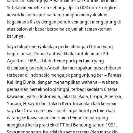
balon air. Sayangnya Alya tidak tertarik untuk bermain.
Setelah membeli koin seharga Rp 15.000 untuk ongkos
masuk ke arena permainan, kamipun menyaksikan
bagaimana Rizky dengan penuh semangat mengapung di
atas balon air besar bersama sejumlah teman-teman
barunya.
Saya takjub menyaksikan perkembangan Dufan yang
begitu pesat. Dunia Fantasi dibuka untuk umum 29
Agustus 1986, adalah theme park pertama yang
dikembangkan oleh Ancol, dan merupakan pusat hiburan
terbesar di Indonesia mengajak pengunjung ber – Fantasi
Keliling Dunia, dengan menampilkan wahana – wahana
permainan berteknologi tinggi, terbagi kedalam 8 tema
kawasan, yaitu : Indonesia, Jakarta, Asia, Eropa, Amerika,
Yunani, Hikayat dan Balada Kera. Ini adalah kali keenam
saya ke Dufan dan saya masih ingat betul pertama kali
datang ke kawasan ini bersama teman-teman yang
mengikuti kerja praktek di PT Inti Bandung tahun 1991.
Saya mengenang, itu adalah saat pertama (dan mungkin