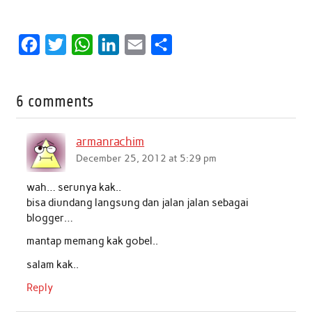
F
T
W
L
E
S
a
w
h
i
m
h
c
i
a
n
a
a
6 comments
e
t
t
k
i
r
b
t
s
e
l
e
armanrachim
o
e
A
d
December 25, 2012 at 5:29 pm
o
r
p
I
wah… serunya kak..
k
p
n
bisa diundang langsung dan jalan jalan sebagai
blogger…
mantap memang kak gobel..
salam kak..
Reply