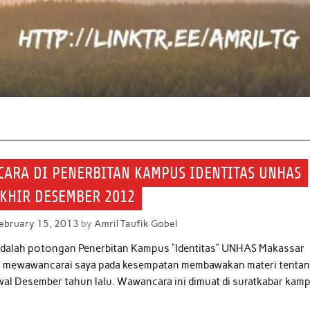
ARA DI PENERBITAN KAMPUS IDENTITAS UNHAS
AKHIR DESEMBER 2012
ebruary 15, 2013
by
Amril Taufik Gobel
 adalah potongan Penerbitan Kampus “Identitas” UNHAS Makassar
 mewawancarai saya pada kesempatan membawakan materi tenta
wal Desember tahun lalu. Wawancara ini dimuat di suratkabar kam