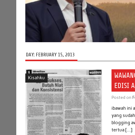
DAY:
FEBRUARY 15, 2013
WAWANC
Kisahku
EDISI 
Posted on
F
ibawah ini
yang sudah
blogging a
tertua […]