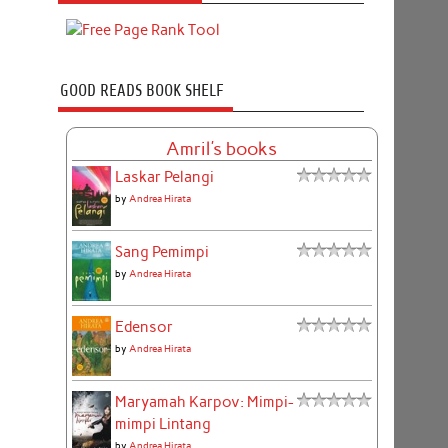
GOOD READS BOOK SHELF
Amril's books
Laskar Pelangi
by
Andrea Hirata
Sang Pemimpi
by
Andrea Hirata
Edensor
by
Andrea Hirata
Maryamah Karpov: Mimpi-
mimpi Lintang
by
Andrea Hirata