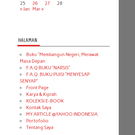
25
26
27
28
« Jan
Mar »
HALAMAN
Buku “Membangun Negeri, Merawat
Masa Depan
F.A.Q BUKU “NARSIS”
F.A.Q. BUKU PUISI “MENYESAP
SENYAP”
Front Page
Karya & Kiprah
KOLEKSI E-BOOK
Kontak Saya
MY ARTICLE @YAHOO INDONESIA
Portofolio
Tentang Saya