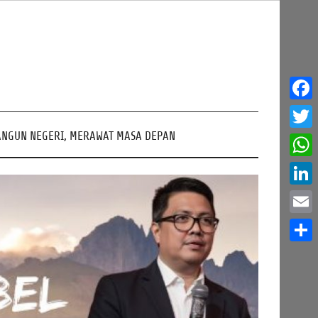
Face
NGUN NEGERI, MERAWAT MASA DEPAN
Twitt
What
Linke
Email
Share