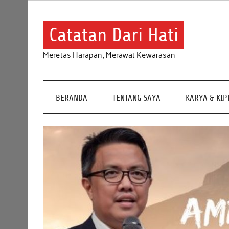
Skip
to
content
Catatan Dari Hati
Meretas Harapan, Merawat Kewarasan
BERANDA
TENTANG SAYA
KARYA & KI