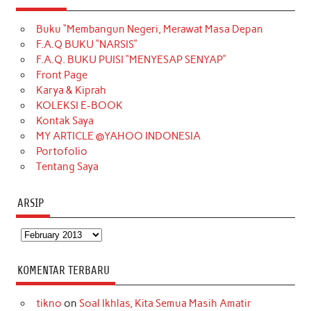
e
t
T
t
k
t
T
Buku “Membangun Negeri, Merawat Masa Depan
b
a
o
e
e
t
u
F.A.Q BUKU “NARSIS”
o
g
k
r
d
e
b
F.A.Q. BUKU PUISI “MENYESAP SENYAP”
o
r
e
I
r
e
Front Page
Karya & Kiprah
k
a
s
n
KOLEKSI E-BOOK
m
t
Kontak Saya
MY ARTICLE @YAHOO INDONESIA
Portofolio
Tentang Saya
ARSIP
Arsip
KOMENTAR TERBARU
tikno
on
Soal Ikhlas, Kita Semua Masih Amatir