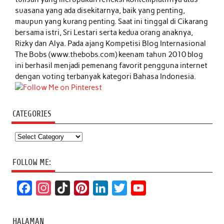
suasana yang ada disekitarnya, baik yang penting,
maupun yang kurang penting. Saat ini tinggal di Cikarang
bersama istri, Sri Lestari serta kedua orang anaknya,
Rizky dan Alya. Pada ajang Kompetisi Blog Internasional
The Bobs (www.thebobs.com) keenam tahun 2010 blog
ini berhasil menjadi pemenang favorit pengguna internet
dengan voting terbanyak kategori Bahasa Indonesia.
CATEGORIES
Categories
FOLLOW ME:
F
I
T
P
L
T
Y
a
n
i
i
i
w
o
c
s
k
n
n
i
u
HALAMAN