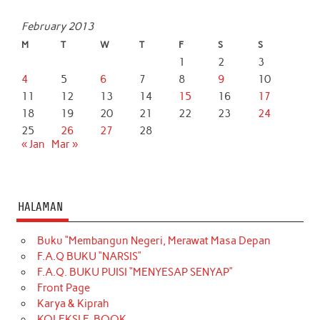
February 2013
M
T
W
T
F
S
S
1
2
3
4
5
6
7
8
9
10
11
12
13
14
15
16
17
18
19
20
21
22
23
24
25
26
27
28
« Jan
Mar »
HALAMAN
Buku “Membangun Negeri, Merawat Masa Depan
F.A.Q BUKU “NARSIS”
F.A.Q. BUKU PUISI “MENYESAP SENYAP”
Front Page
Karya & Kiprah
KOLEKSI E-BOOK