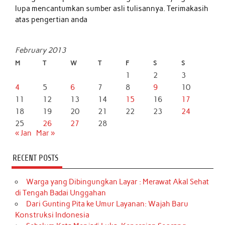
lupa mencantumkan sumber asli tulisannya. Terimakasih
atas pengertian anda
February 2013
M
T
W
T
F
S
S
1
2
3
4
5
6
7
8
9
10
11
12
13
14
15
16
17
18
19
20
21
22
23
24
25
26
27
28
« Jan
Mar »
RECENT POSTS
Warga yang Dibingungkan Layar : Merawat Akal Sehat
di Tengah Badai Unggahan
Dari Gunting Pita ke Umur Layanan: Wajah Baru
Konstruksi Indonesia