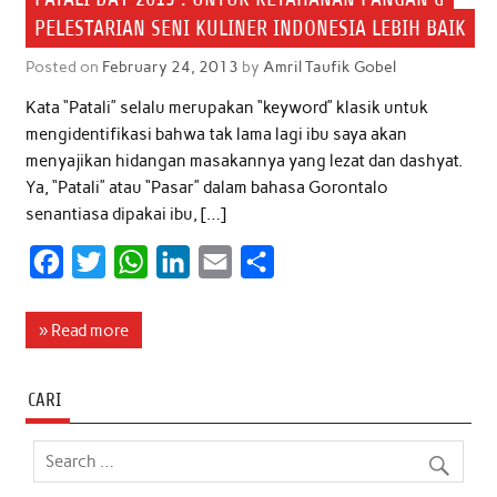
PELESTARIAN SENI KULINER INDONESIA LEBIH BAIK
Posted on
February 24, 2013
by
Amril Taufik Gobel
Kata “Patali” selalu merupakan “keyword” klasik untuk
mengidentifikasi bahwa tak lama lagi ibu saya akan
menyajikan hidangan masakannya yang lezat dan dashyat.
Ya, “Patali” atau “Pasar” dalam bahasa Gorontalo
senantiasa dipakai ibu, […]
F
T
W
L
E
S
a
w
h
i
m
h
c
i
a
n
a
a
» Read more
e
t
t
k
i
r
b
t
s
e
l
e
CARI
o
e
A
d
o
r
p
I
k
p
n