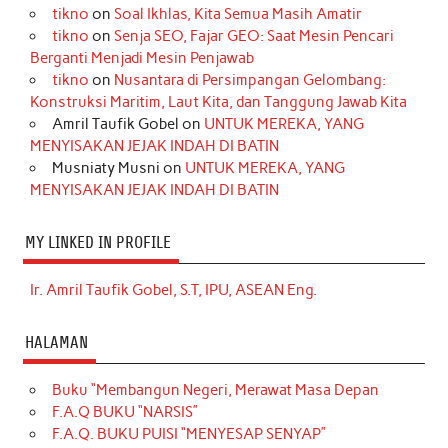
tikno
on
Soal Ikhlas, Kita Semua Masih Amatir
tikno
on
Senja SEO, Fajar GEO: Saat Mesin Pencari
Berganti Menjadi Mesin Penjawab
tikno
on
Nusantara di Persimpangan Gelombang:
Konstruksi Maritim, Laut Kita, dan Tanggung Jawab Kita
Amril Taufik Gobel
on
UNTUK MEREKA, YANG
MENYISAKAN JEJAK INDAH DI BATIN
Musniaty Musni
on
UNTUK MEREKA, YANG
MENYISAKAN JEJAK INDAH DI BATIN
MY LINKED IN PROFILE
Ir. Amril Taufik Gobel, S.T, IPU, ASEAN Eng.
HALAMAN
Buku “Membangun Negeri, Merawat Masa Depan
F.A.Q BUKU “NARSIS”
F.A.Q. BUKU PUISI “MENYESAP SENYAP”