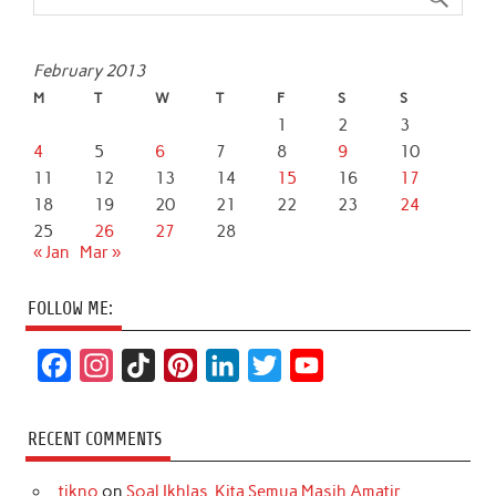
February 2013
M
T
W
T
F
S
S
1
2
3
4
5
6
7
8
9
10
11
12
13
14
15
16
17
18
19
20
21
22
23
24
25
26
27
28
« Jan
Mar »
FOLLOW ME:
F
I
T
P
L
T
Y
a
n
i
i
i
w
o
c
s
k
n
n
i
u
RECENT COMMENTS
e
t
T
t
k
t
T
tikno
on
Soal Ikhlas, Kita Semua Masih Amatir