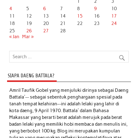
1
2
3
4
5
6
7
8
9
10
11
12
13
14
15
16
17
18
19
20
21
22
23
24
25
26
27
28
« Jan
Mar »
SIAPA DAENG BATTALA?
Amril Taufik Gobel
yang menjuluki dirinya sebagai Daeng
Battala'-- sebagai sebentuk penghargaan spesial pada
tanah tempat kelahiran--ini adalah lelaki yang lahir di
kota daeng, 9 April 1970. Battala' dalam Bahasa
Makassar yang berarti berat adalah merujuk pada berat
badan lelaki yang memiliki hobi membaca dan menulis ini,
yang berbobot 100 kg. Blog ini merupakan kumpulan
tulisan yang merupakan refleksi kontemplatifnya atas