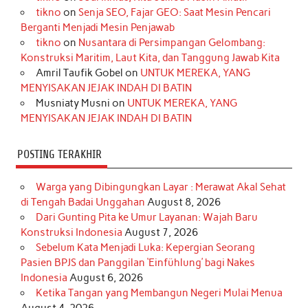
b
a
o
e
e
t
u
tikno
on
Senja SEO, Fajar GEO: Saat Mesin Pencari
o
g
k
r
d
e
b
Berganti Menjadi Mesin Penjawab
o
r
e
I
r
e
tikno
on
Nusantara di Persimpangan Gelombang:
Konstruksi Maritim, Laut Kita, dan Tanggung Jawab Kita
k
a
s
n
Amril Taufik Gobel
on
UNTUK MEREKA, YANG
m
t
MENYISAKAN JEJAK INDAH DI BATIN
Musniaty Musni
on
UNTUK MEREKA, YANG
MENYISAKAN JEJAK INDAH DI BATIN
POSTING TERAKHIR
Warga yang Dibingungkan Layar : Merawat Akal Sehat
di Tengah Badai Unggahan
August 8, 2026
Dari Gunting Pita ke Umur Layanan: Wajah Baru
Konstruksi Indonesia
August 7, 2026
Sebelum Kata Menjadi Luka: Kepergian Seorang
Pasien BPJS dan Panggilan ‘Einfühlung’ bagi Nakes
Indonesia
August 6, 2026
Ketika Tangan yang Membangun Negeri Mulai Menua
August 4, 2026