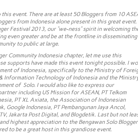
to this event. There are at least 50 Bloggers from 10 AS
ggers from Indonesia alone present in this great event. 
ger Festival 2013, our “we-ness” spirit in welcoming th
even greater and be at the frontline in disseminating
ity to public at large.
er Community Indonesia chapter, let me use this
se supports have made this event tonight possible. I wo
ment of Indonesia, specifically to the Ministry of Forei
 Information Technology of Indonesia and the Ministr
ent of Solo. I would also like to express our
partner including US Mission for ASEAN, PT Telkom
esia, PT XL Axiata, the Association of Indonesian
ank, Google Indonesia, PT Pembangunan Jaya Ancol,
Jakarta Post Digital, and Blogdetik. Last but not least
 and highest appreciation to the Bengawan Solo Blogger
d to be a great host in this grandiose event.