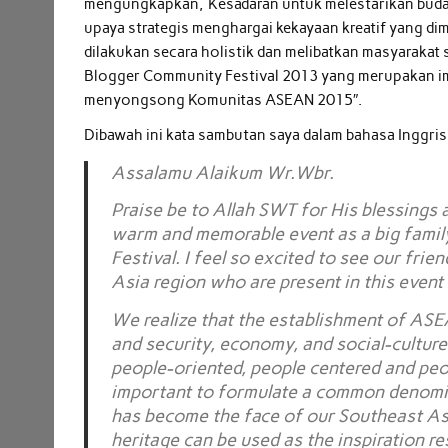
mengungkapkan,”Kesadaran untuk melestarikan buday
upaya strategis menghargai kekayaan kreatif yang dimi
dilakukan secara holistik dan melibatkan masyarakat
Blogger Community Festival 2013 yang merupakan im
menyongsong Komunitas ASEAN 2015″.
Dibawah ini kata sambutan saya dalam bahasa Inggris
Assalamu Alaikum Wr.Wbr.
Praise be to Allah SWT for His blessings a
warm and memorable event as a big famil
Festival. I feel so excited to see our fri
Asia region who are present in this event 
We realize that the establishment of ASEA
and security, economy, and social-culture
people-oriented, people centered and peop
important to formulate a common denomin
has become the face of our Southeast Asia
heritage can be used as the inspiration re