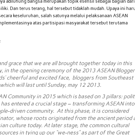
a adiluhung bangsa merupakan topik esensil sebagai bagian dari
liki. Dan terus terang, hal tersebut tidaklah mudah. Upaya ini har
 secara keseluruhan, salah satunya melalui pelaksanaan ASEAN
plementasinya atas partisipasi masyarakat tersebut terutama
:
nd grace that we are all brought together today in this
y, in the opening ceremony of the 2013 ASEAN Blogger
ends’ cheerful and excited face, bloggers from Southeast
which will last until Sunday, may 12 2013.
N Community in 2015 which is based on 3 pillars: polit
 has entered a crucial stage – transforming ASEAN into
le-driven community. At this phase, it is considered
ator, whose roots originated from the ancient period 
n culture today. At later stage, the common cultural
sources in tying up our “we-ness” as part of the Great