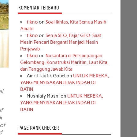
KOMENTAR TERBARU
tikno
on
Soal Ikhlas, Kita Semua Masih
Amatir
tikno
on
Senja SEO, Fajar GEO: Saat
Mesin Pencari Berganti Menjadi Mesin
Penjawab
tikno
on
Nusantara di Persimpangan
Gelombang: Konstruksi Maritim, Laut Kita,
dan Tanggung Jawab Kita
Amril Taufik Gobel
on
UNTUK MEREKA,
YANG MENYISAKAN JEJAK INDAH DI
BATIN
al
Musniaty Musni
on
UNTUK MEREKA,
YANG MENYISAKAN JEJAK INDAH DI
BATIN
of
k
 of
PAGE RANK CHECKER
d