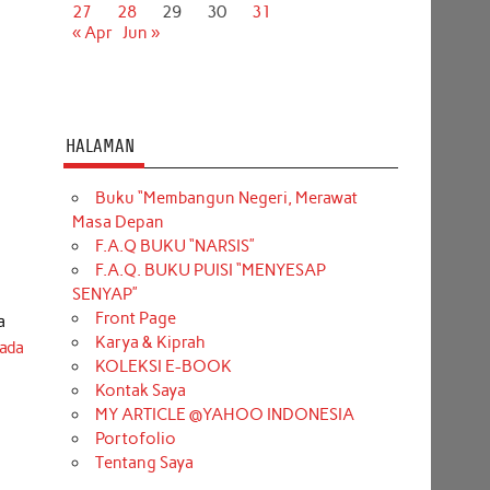
27
28
29
30
31
« Apr
Jun »
HALAMAN
Buku “Membangun Negeri, Merawat
Masa Depan
F.A.Q BUKU “NARSIS”
F.A.Q. BUKU PUISI “MENYESAP
SENYAP”
Front Page
a
Karya & Kiprah
ada
KOLEKSI E-BOOK
Kontak Saya
MY ARTICLE @YAHOO INDONESIA
Portofolio
Tentang Saya