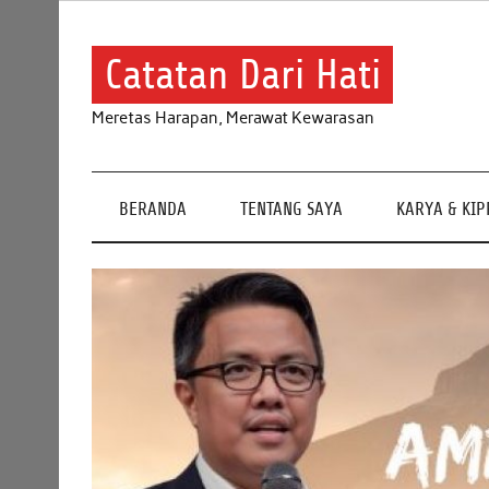
Skip
to
content
Catatan Dari Hati
Meretas Harapan, Merawat Kewarasan
BERANDA
TENTANG SAYA
KARYA & KI