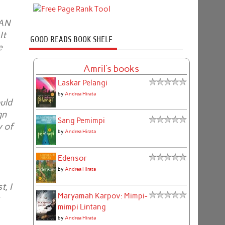
EAN
It
GOOD READS BOOK SHELF
e
Amril's books
Laskar Pelangi
by
Andrea Hirata
uld
gn
Sang Pemimpi
y of
by
Andrea Hirata
Edensor
by
Andrea Hirata
, I
Maryamah Karpov: Mimpi-
mimpi Lintang
by
Andrea Hirata