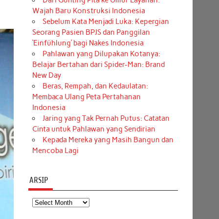
Dari Gunting Pita ke Umur Layanan:
Wajah Baru Konstruksi Indonesia
Sebelum Kata Menjadi Luka: Kepergian
Seorang Pasien BPJS dan Panggilan
‘Einfühlung’ bagi Nakes Indonesia
Pahlawan yang Dilupakan Kotanya:
Belajar Bertahan dari Spider-Man: Brand
New Day
Beras, Rempah, dan Kedaulatan:
Membaca Ulang Peta Pertahanan
Indonesia
Jaring yang Tak Pernah Putus: Catatan
Cinta untuk Pahlawan yang Sendirian
Kepada Mereka yang Masih Bangun dan
Mencoba Lagi
ARSIP
Arsip