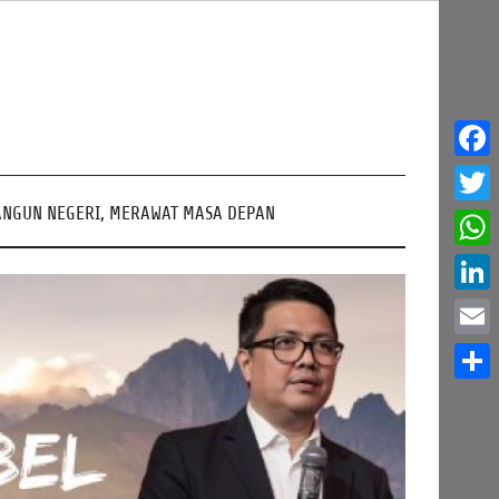
Face
NGUN NEGERI, MERAWAT MASA DEPAN
Twitt
What
Linke
Email
Share