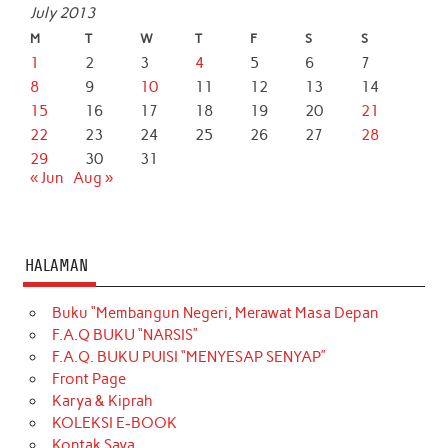
July 2013
M
T
W
T
F
S
S
1
2
3
4
5
6
7
8
9
10
11
12
13
14
15
16
17
18
19
20
21
22
23
24
25
26
27
28
29
30
31
« Jun
Aug »
HALAMAN
Buku “Membangun Negeri, Merawat Masa Depan
F.A.Q BUKU “NARSIS”
F.A.Q. BUKU PUISI “MENYESAP SENYAP”
Front Page
Karya & Kiprah
KOLEKSI E-BOOK
Kontak Saya