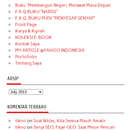
Buku “Membangun Negeri, Merawat Masa Depan
b
a
o
e
e
t
u
F.A.Q BUKU “NARSIS”
o
g
k
r
d
e
b
F.A.Q. BUKU PUISI “MENYESAP SENYAP”
o
r
e
I
r
e
Front Page
Karya & Kiprah
k
a
s
n
KOLEKSI E-BOOK
m
t
Kontak Saya
MY ARTICLE @YAHOO INDONESIA
Portofolio
Tentang Saya
ARSIP
Arsip
KOMENTAR TERBARU
tikno
on
Soal Ikhlas, Kita Semua Masih Amatir
tikno
on
Senja SEO, Fajar GEO: Saat Mesin Pencari