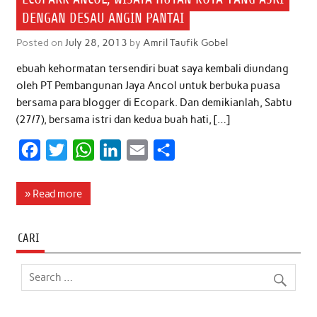
DENGAN DESAU ANGIN PANTAI
Posted on
July 28, 2013
by
Amril Taufik Gobel
ebuah kehormatan tersendiri buat saya kembali diundang
oleh PT Pembangunan Jaya Ancol untuk berbuka puasa
bersama para blogger di Ecopark. Dan demikianlah, Sabtu
(27/7), bersama istri dan kedua buah hati, […]
F
T
W
L
E
S
a
w
h
i
m
h
c
i
a
n
a
a
» Read more
e
t
t
k
i
r
b
t
s
e
l
e
CARI
o
e
A
d
o
r
p
I
k
p
n