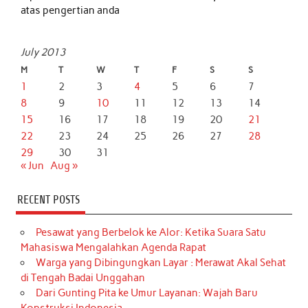
atas pengertian anda
July 2013
M
T
W
T
F
S
S
1
2
3
4
5
6
7
8
9
10
11
12
13
14
15
16
17
18
19
20
21
22
23
24
25
26
27
28
29
30
31
« Jun
Aug »
RECENT POSTS
Pesawat yang Berbelok ke Alor: Ketika Suara Satu
Mahasiswa Mengalahkan Agenda Rapat
Warga yang Dibingungkan Layar : Merawat Akal Sehat
di Tengah Badai Unggahan
Dari Gunting Pita ke Umur Layanan: Wajah Baru
Konstruksi Indonesia