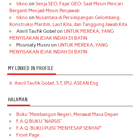
tikno
on
Senja SEO, Fajar GEO: Saat Mesin Pencari
Berganti Menjadi Mesin Penjawab
tikno
on
Nusantara di Persimpangan Gelombang:
Konstruksi Maritim, Laut Kita, dan Tanggung Jawab Kita
Amril Taufik Gobel
on
UNTUK MEREKA, YANG
MENYISAKAN JEJAK INDAH DI BATIN
Musniaty Musni
on
UNTUK MEREKA, YANG
MENYISAKAN JEJAK INDAH DI BATIN
MY LINKED IN PROFILE
Ir. Amril Taufik Gobel, S.T, IPU, ASEAN Eng.
HALAMAN
Buku “Membangun Negeri, Merawat Masa Depan
F.A.Q BUKU “NARSIS”
F.A.Q. BUKU PUISI “MENYESAP SENYAP”
Front Page