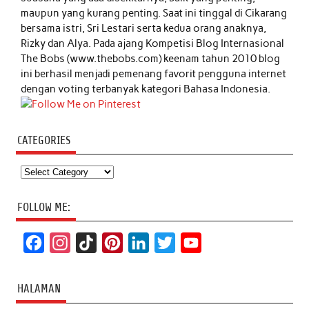
maupun yang kurang penting. Saat ini tinggal di Cikarang
bersama istri, Sri Lestari serta kedua orang anaknya,
Rizky dan Alya. Pada ajang Kompetisi Blog Internasional
The Bobs (www.thebobs.com) keenam tahun 2010 blog
ini berhasil menjadi pemenang favorit pengguna internet
dengan voting terbanyak kategori Bahasa Indonesia.
CATEGORIES
Categories
FOLLOW ME:
F
I
T
P
L
T
Y
a
n
i
i
i
w
o
c
s
k
n
n
i
u
HALAMAN
e
t
T
t
k
t
T