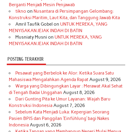
o
g
k
r
d
e
b
Berganti Menjadi Mesin Penjawab
o
r
e
I
r
e
tikno
on
Nusantara di Persimpangan Gelombang:
Konstruksi Maritim, Laut Kita, dan Tanggung Jawab Kita
k
a
s
n
Amril Taufik Gobel
on
UNTUK MEREKA, YANG
m
t
MENYISAKAN JEJAK INDAH DI BATIN
Musniaty Musni
on
UNTUK MEREKA, YANG
MENYISAKAN JEJAK INDAH DI BATIN
POSTING TERAKHIR
Pesawat yang Berbelok ke Alor: Ketika Suara Satu
Mahasiswa Mengalahkan Agenda Rapat
August 9, 2026
Warga yang Dibingungkan Layar : Merawat Akal Sehat
di Tengah Badai Unggahan
August 8, 2026
Dari Gunting Pita ke Umur Layanan: Wajah Baru
Konstruksi Indonesia
August 7, 2026
Sebelum Kata Menjadi Luka: Kepergian Seorang
Pasien BPJS dan Panggilan ‘Einfühlung’ bagi Nakes
Indonesia
August 6, 2026
Ketika Tangan yang Membangun Negeri Mulai Menua