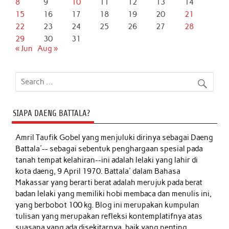
8
9
10
11
12
13
14
15
16
17
18
19
20
21
22
23
24
25
26
27
28
29
30
31
« Jun
Aug »
SIAPA DAENG BATTALA?
Amril Taufik Gobel
yang menjuluki dirinya sebagai Daeng
Battala'-- sebagai sebentuk penghargaan spesial pada
tanah tempat kelahiran--ini adalah lelaki yang lahir di
kota daeng, 9 April 1970. Battala' dalam Bahasa
Makassar yang berarti berat adalah merujuk pada berat
badan lelaki yang memiliki hobi membaca dan menulis ini,
yang berbobot 100 kg. Blog ini merupakan kumpulan
tulisan yang merupakan refleksi kontemplatifnya atas
suasana yang ada disekitarnya, baik yang penting,