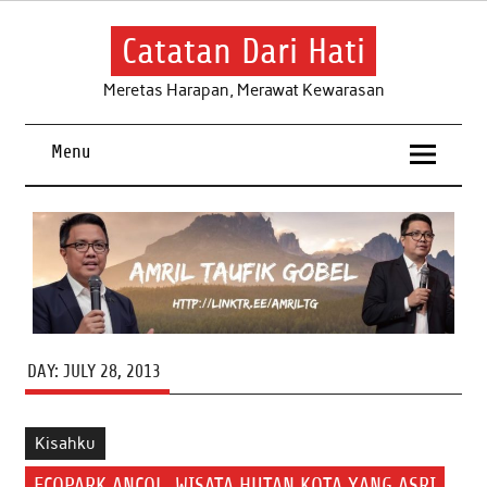
Skip
to
content
Catatan Dari Hati
Meretas Harapan, Merawat Kewarasan
Menu
DAY:
JULY 28, 2013
Kisahku
ECOPARK ANCOL, WISATA HUTAN KOTA YANG ASRI