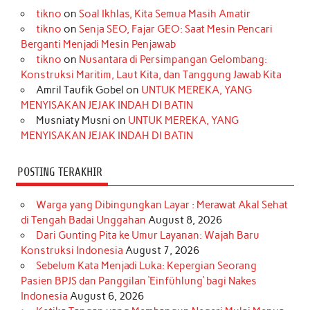
tikno
on
Soal Ikhlas, Kita Semua Masih Amatir
b
a
o
e
e
t
u
tikno
on
Senja SEO, Fajar GEO: Saat Mesin Pencari
o
g
k
r
d
e
b
Berganti Menjadi Mesin Penjawab
o
r
e
I
r
e
tikno
on
Nusantara di Persimpangan Gelombang:
Konstruksi Maritim, Laut Kita, dan Tanggung Jawab Kita
k
a
s
n
Amril Taufik Gobel
on
UNTUK MEREKA, YANG
m
t
MENYISAKAN JEJAK INDAH DI BATIN
Musniaty Musni
on
UNTUK MEREKA, YANG
MENYISAKAN JEJAK INDAH DI BATIN
POSTING TERAKHIR
Warga yang Dibingungkan Layar : Merawat Akal Sehat
di Tengah Badai Unggahan
August 8, 2026
Dari Gunting Pita ke Umur Layanan: Wajah Baru
Konstruksi Indonesia
August 7, 2026
Sebelum Kata Menjadi Luka: Kepergian Seorang
Pasien BPJS dan Panggilan ‘Einfühlung’ bagi Nakes
Indonesia
August 6, 2026