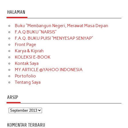
a
n
i
i
i
w
o
c
s
k
n
n
i
u
HALAMAN
e
t
T
t
k
t
T
Buku “Membangun Negeri, Merawat Masa Depan
b
a
o
e
e
t
u
F.A.Q BUKU “NARSIS”
o
g
k
r
d
e
b
F.A.Q. BUKU PUISI “MENYESAP SENYAP”
o
r
e
I
r
e
Front Page
Karya & Kiprah
k
a
s
n
KOLEKSI E-BOOK
m
t
Kontak Saya
MY ARTICLE @YAHOO INDONESIA
Portofolio
Tentang Saya
ARSIP
Arsip
KOMENTAR TERBARU