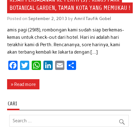
BOTANICAL GARDEN, TAMAN KOTA YANG MEMUKAU !
Posted on
September 2, 2013
by
Amril Taufik Gobel
amis pagi (29/8), rombongan kami sudah siap berkemas-
kemas untuk check-out dari hotel. Hari ini adalah hari
terakhir kami di Perth. Rencananya, sore harinya, kami
akan terbang kembali ke Jakarta dengan […]
F
T
W
L
E
S
a
w
h
i
m
h
c
i
a
n
a
a
» Read more
e
t
t
k
i
r
b
t
s
e
l
e
CARI
o
e
A
d
o
r
p
I
k
p
n