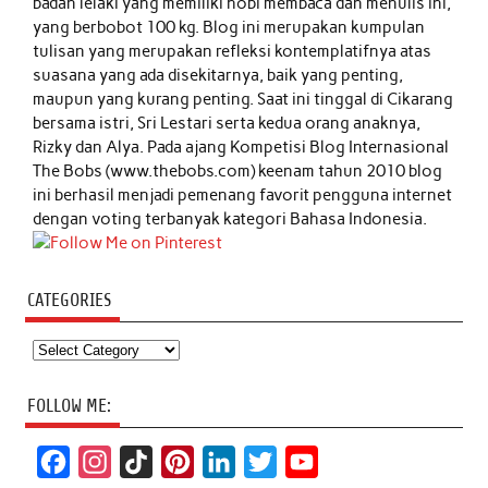
badan lelaki yang memiliki hobi membaca dan menulis ini,
yang berbobot 100 kg. Blog ini merupakan kumpulan
tulisan yang merupakan refleksi kontemplatifnya atas
suasana yang ada disekitarnya, baik yang penting,
maupun yang kurang penting. Saat ini tinggal di Cikarang
bersama istri, Sri Lestari serta kedua orang anaknya,
Rizky dan Alya. Pada ajang Kompetisi Blog Internasional
The Bobs (www.thebobs.com) keenam tahun 2010 blog
ini berhasil menjadi pemenang favorit pengguna internet
dengan voting terbanyak kategori Bahasa Indonesia.
CATEGORIES
Categories
FOLLOW ME:
F
I
T
P
L
T
Y