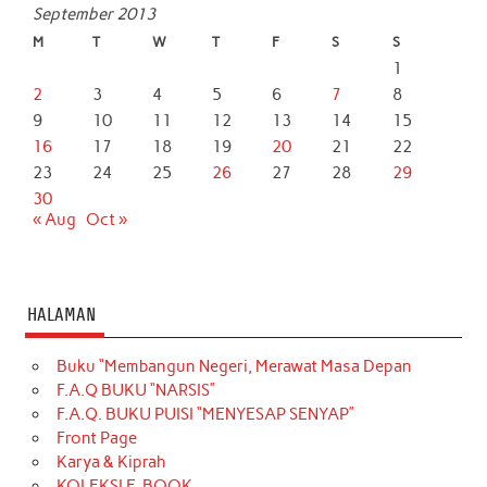
September 2013
M
T
W
T
F
S
S
1
2
3
4
5
6
7
8
9
10
11
12
13
14
15
16
17
18
19
20
21
22
23
24
25
26
27
28
29
30
« Aug
Oct »
HALAMAN
Buku “Membangun Negeri, Merawat Masa Depan
F.A.Q BUKU “NARSIS”
F.A.Q. BUKU PUISI “MENYESAP SENYAP”
Front Page
Karya & Kiprah
KOLEKSI E-BOOK