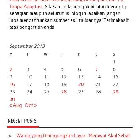
Tanpa Adaptasi
. Silakan anda mengambil atau mengutip
sebagian maupun seluruh isi blog ini asalkan jangan
lupa mencantumkan sumber asli tulisannya. Terimakasih
atas pengertian anda
September 2013
M
T
W
T
F
S
S
1
2
3
4
5
6
7
8
9
10
11
12
13
14
15
16
17
18
19
20
21
22
23
24
25
26
27
28
29
30
« Aug
Oct »
RECENT POSTS
Warga yang Dibingungkan Layar : Merawat Akal Sehat