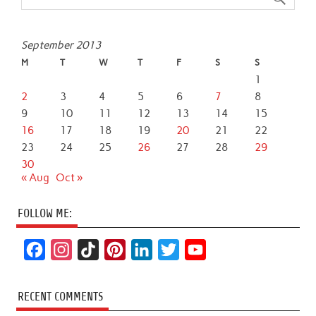
September 2013
M
T
W
T
F
S
S
1
2
3
4
5
6
7
8
9
10
11
12
13
14
15
16
17
18
19
20
21
22
23
24
25
26
27
28
29
30
« Aug
Oct »
FOLLOW ME:
F
I
T
P
L
T
Y
a
n
i
i
i
w
o
c
s
k
n
n
i
u
RECENT COMMENTS
e
t
T
t
k
t
T