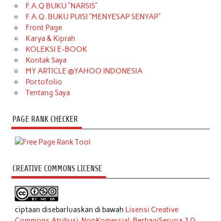
F.A.Q BUKU “NARSIS”
F.A.Q. BUKU PUISI “MENYESAP SENYAP”
Front Page
Karya & Kiprah
KOLEKSI E-BOOK
Kontak Saya
MY ARTICLE @YAHOO INDONESIA
Portofolio
Tentang Saya
PAGE RANK CHECKER
CREATIVE COMMONS LICENSE
ciptaan disebarluaskan di bawah
Lisensi Creative
Commons Atribusi-NonKomersial-BerbagiSerupa 3.0