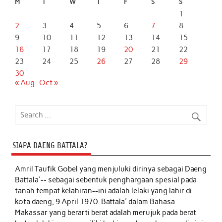
M
T
W
T
F
S
S
1
2
3
4
5
6
7
8
9
10
11
12
13
14
15
16
17
18
19
20
21
22
23
24
25
26
27
28
29
30
« Aug
Oct »
SIAPA DAENG BATTALA?
Amril Taufik Gobel
yang menjuluki dirinya sebagai Daeng
Battala'-- sebagai sebentuk penghargaan spesial pada
tanah tempat kelahiran--ini adalah lelaki yang lahir di
kota daeng, 9 April 1970. Battala' dalam Bahasa
Makassar yang berarti berat adalah merujuk pada berat