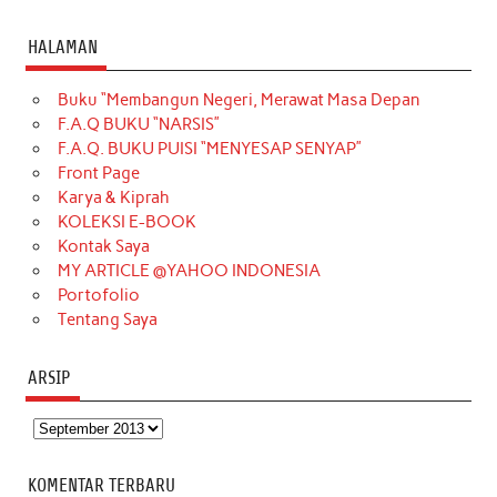
a
n
i
i
i
w
o
c
s
k
n
n
i
u
HALAMAN
e
t
T
t
k
t
T
Buku “Membangun Negeri, Merawat Masa Depan
b
a
o
e
e
t
u
F.A.Q BUKU “NARSIS”
o
g
k
r
d
e
b
F.A.Q. BUKU PUISI “MENYESAP SENYAP”
o
r
e
I
r
e
Front Page
Karya & Kiprah
k
a
s
n
KOLEKSI E-BOOK
m
t
Kontak Saya
MY ARTICLE @YAHOO INDONESIA
Portofolio
Tentang Saya
ARSIP
Arsip
KOMENTAR TERBARU