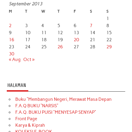
September 2013
M
T
W
T
F
S
S
1
2
3
4
5
6
7
8
9
10
11
12
13
14
15
16
17
18
19
20
21
22
23
24
25
26
27
28
29
30
« Aug
Oct »
HALAMAN
Buku “Membangun Negeri, Merawat Masa Depan
F.A.Q BUKU “NARSIS”
F.A.Q. BUKU PUISI “MENYESAP SENYAP”
Front Page
Karya & Kiprah
KOLEKSI E-BOOK