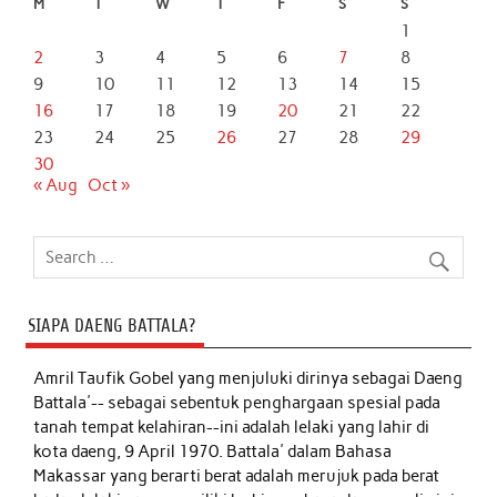
M
T
W
T
F
S
S
1
2
3
4
5
6
7
8
9
10
11
12
13
14
15
16
17
18
19
20
21
22
23
24
25
26
27
28
29
30
« Aug
Oct »
SIAPA DAENG BATTALA?
Amril Taufik Gobel
yang menjuluki dirinya sebagai Daeng
Battala'-- sebagai sebentuk penghargaan spesial pada
tanah tempat kelahiran--ini adalah lelaki yang lahir di
kota daeng, 9 April 1970. Battala' dalam Bahasa
Makassar yang berarti berat adalah merujuk pada berat