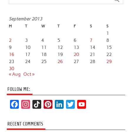
September 2013
M
T
W
T
F
S
S
1
2
3
4
5
6
7
8
9
10
11
12
13
14
15
16
17
18
19
20
21
22
23
24
25
26
27
28
29
30
« Aug
Oct »
FOLLOW ME:
F
I
T
P
L
T
Y
a
n
i
i
i
w
o
c
s
k
n
n
i
u
RECENT COMMENTS
e
t
T
t
k
t
T