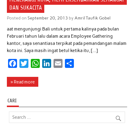
DAN SUKACITA
Posted on
September 20, 2013
by
Amril Taufik Gobel
aat mengunjungi Bali untuk pertama kalinya pada bulan
Februari tahun lalu dalam acara Employee Gathering
kantor, saya senantiasa terpikat pada pemandangan malam
kota ini. Saya masih ingat betul ketika itu, […]
F
T
W
L
E
S
a
w
h
i
m
h
c
i
a
n
a
a
» Read more
e
t
t
k
i
r
b
t
s
e
l
e
CARI
o
e
A
d
o
r
p
I
k
p
n