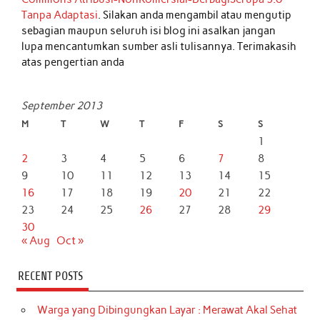
Tanpa Adaptasi
. Silakan anda mengambil atau mengutip
sebagian maupun seluruh isi blog ini asalkan jangan
lupa mencantumkan sumber asli tulisannya. Terimakasih
atas pengertian anda
September 2013
M
T
W
T
F
S
S
1
2
3
4
5
6
7
8
9
10
11
12
13
14
15
16
17
18
19
20
21
22
23
24
25
26
27
28
29
30
« Aug
Oct »
RECENT POSTS
Warga yang Dibingungkan Layar : Merawat Akal Sehat