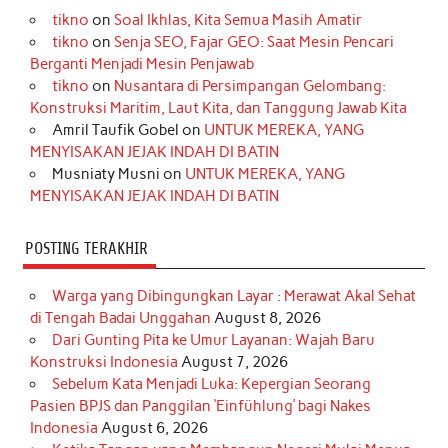
tikno
on
Soal Ikhlas, Kita Semua Masih Amatir
b
a
o
e
e
t
u
tikno
on
Senja SEO, Fajar GEO: Saat Mesin Pencari
o
g
k
r
d
e
b
Berganti Menjadi Mesin Penjawab
o
r
e
I
r
e
tikno
on
Nusantara di Persimpangan Gelombang:
Konstruksi Maritim, Laut Kita, dan Tanggung Jawab Kita
k
a
s
n
Amril Taufik Gobel
on
UNTUK MEREKA, YANG
m
t
MENYISAKAN JEJAK INDAH DI BATIN
Musniaty Musni
on
UNTUK MEREKA, YANG
MENYISAKAN JEJAK INDAH DI BATIN
POSTING TERAKHIR
Warga yang Dibingungkan Layar : Merawat Akal Sehat
di Tengah Badai Unggahan
August 8, 2026
Dari Gunting Pita ke Umur Layanan: Wajah Baru
Konstruksi Indonesia
August 7, 2026
Sebelum Kata Menjadi Luka: Kepergian Seorang
Pasien BPJS dan Panggilan ‘Einfühlung’ bagi Nakes
Indonesia
August 6, 2026