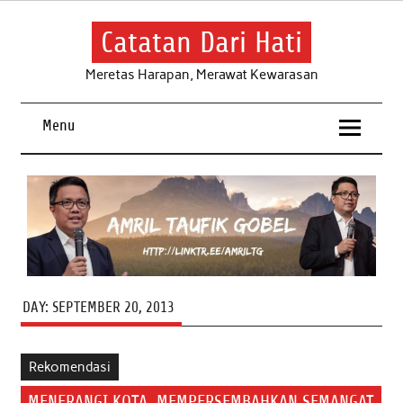
Skip
to
content
Catatan Dari Hati
Meretas Harapan, Merawat Kewarasan
Menu
DAY:
SEPTEMBER 20, 2013
Rekomendasi
MENERANGI KOTA, MEMPERSEMBAHKAN SEMANGAT