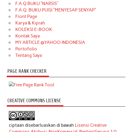
F.A.Q BUKU “NARSIS”
F.A.Q. BUKU PUISI “MENYESAP SENYAP”
Front Page
Karya & Kiprah
KOLEKSI E-BOOK
Kontak Saya
MY ARTICLE @YAHOO INDONESIA
Portofolio
Tentang Saya
PAGE RANK CHECKER
CREATIVE COMMONS LICENSE
ciptaan disebarluaskan di bawah
Lisensi Creative
Commons Atribusi-NonKomersial-BerbagiSerupa 3.0