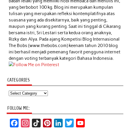
badan lelaki yang memiliki hobi membaca dan menulis ini,
yang berbobot 100 kg. Blog ini merupakan kumpulan
tulisan yang merupakan refleksi kontemplatifnya atas
suasana yang ada disekitarnya, baik yang penting,
maupun yang kurang penting. Saat ini tinggal di Cikarang
bersama istri, Sri Lestari serta kedua orang anaknya,
Rizky dan Alya. Pada ajang Kompetisi Blog Internasional
The Bobs (www.thebobs.com) keenam tahun 2010 blog
ini berhasil menjadi pemenang favorit pengguna internet
dengan voting terbanyak kategori Bahasa Indonesia.
CATEGORIES
Categories
FOLLOW ME:
F
I
T
P
L
T
Y