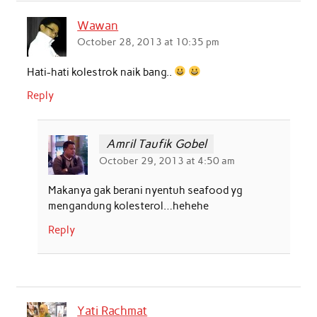
b
t
s
e
l
e
Wawan
o
e
A
d
October 28, 2013 at 10:35 pm
o
r
p
I
Hati-hati kolestrok naik bang..
k
p
n
Reply
Amril Taufik Gobel
October 29, 2013 at 4:50 am
Makanya gak berani nyentuh seafood yg
mengandung kolesterol…hehehe
Reply
Yati Rachmat