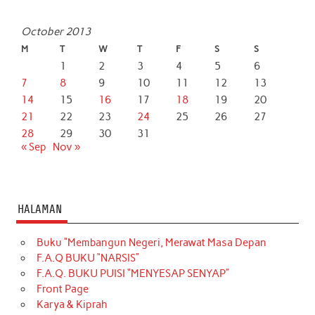
October 2013
M
T
W
T
F
S
S
1
2
3
4
5
6
7
8
9
10
11
12
13
14
15
16
17
18
19
20
21
22
23
24
25
26
27
28
29
30
31
« Sep
Nov »
HALAMAN
Buku “Membangun Negeri, Merawat Masa Depan
F.A.Q BUKU “NARSIS”
F.A.Q. BUKU PUISI “MENYESAP SENYAP”
Front Page
Karya & Kiprah