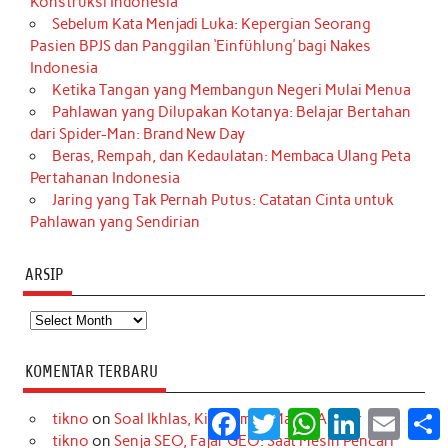
Konstruksi Indonesia
Sebelum Kata Menjadi Luka: Kepergian Seorang
Pasien BPJS dan Panggilan ‘Einfühlung’ bagi Nakes
Indonesia
Ketika Tangan yang Membangun Negeri Mulai Menua
Pahlawan yang Dilupakan Kotanya: Belajar Bertahan
dari Spider-Man: Brand New Day
Beras, Rempah, dan Kedaulatan: Membaca Ulang Peta
Pertahanan Indonesia
Jaring yang Tak Pernah Putus: Catatan Cinta untuk
Pahlawan yang Sendirian
ARSIP
Arsip
KOMENTAR TERBARU
Facebook
Twitter
WhatsApp
LinkedIn
Email
S
tikno
on
Soal Ikhlas, Kita Semua Masih Amatir
tikno
on
Senja SEO, Fajar GEO: Saat Mesin Pencari