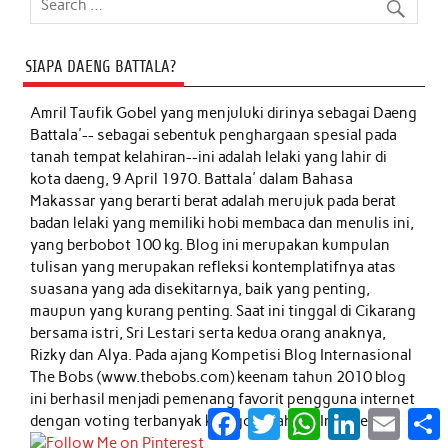
SIAPA DAENG BATTALA?
Amril Taufik Gobel
yang menjuluki dirinya sebagai Daeng
Battala'-- sebagai sebentuk penghargaan spesial pada
tanah tempat kelahiran--ini adalah lelaki yang lahir di
kota daeng, 9 April 1970. Battala' dalam Bahasa
Makassar yang berarti berat adalah merujuk pada berat
badan lelaki yang memiliki hobi membaca dan menulis ini,
yang berbobot 100 kg. Blog ini merupakan kumpulan
tulisan yang merupakan refleksi kontemplatifnya atas
suasana yang ada disekitarnya, baik yang penting,
maupun yang kurang penting. Saat ini tinggal di Cikarang
bersama istri, Sri Lestari serta kedua orang anaknya,
Rizky dan Alya. Pada ajang Kompetisi Blog Internasional
The Bobs (www.thebobs.com) keenam tahun 2010 blog
ini berhasil menjadi pemenang favorit pengguna internet
Facebook
Twitter
WhatsApp
LinkedIn
Email
S
dengan voting terbanyak kategori Bahasa Indonesia.