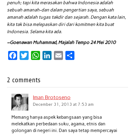
penuh; tapi kita merasakan bahwa Indonesia adalah
sebuah amanah-dan dalam pengertian saya, sebuah
amanah adalah tugas takdir dan sejarah. Dengan kata lain,
kita tak bisa melepaskan diri dari komitmen kita buat
Indonesia. Selama kita ada.
–Goenawan Muhammad, Majalah Tempo 24 Mei 2010
F
T
W
L
E
S
a
w
h
i
m
h
c
i
a
n
a
a
2 comments
e
t
t
k
i
r
b
t
s
e
l
e
Iman Brotoseno
o
e
A
d
December 31, 2013 at 7:53 am
o
r
p
I
Memang hanya aspek kebangsaan yang bisa
k
p
n
melekatkan perbedaan suku, agama, etnis dan
golongan di negeri ini. Dan saya tetap mempercayai