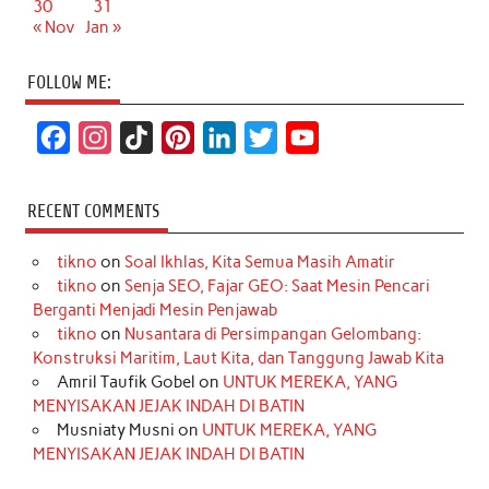
30
31
« Nov
Jan »
FOLLOW ME:
F
I
T
P
L
T
Y
a
n
i
i
i
w
o
c
s
k
n
n
i
u
RECENT COMMENTS
e
t
T
t
k
t
T
tikno
on
Soal Ikhlas, Kita Semua Masih Amatir
b
a
o
e
e
t
u
tikno
on
Senja SEO, Fajar GEO: Saat Mesin Pencari
o
g
k
r
d
e
b
Berganti Menjadi Mesin Penjawab
o
r
e
I
r
e
tikno
on
Nusantara di Persimpangan Gelombang:
Konstruksi Maritim, Laut Kita, dan Tanggung Jawab Kita
k
a
s
n
Amril Taufik Gobel
on
UNTUK MEREKA, YANG
m
t
MENYISAKAN JEJAK INDAH DI BATIN
Musniaty Musni
on
UNTUK MEREKA, YANG
MENYISAKAN JEJAK INDAH DI BATIN