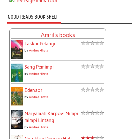
GOOD READS BOOK SHELF
Amril's books
Laskar Pelangi
by
Andrea Hirata
Sang Pemimpi
by
Andrea Hirata
Edensor
by
Andrea Hirata
Maryamah Karpov: Mimpi-
mimpi Lintang
by
Andrea Hirata
Nge-blog Dengan Hati