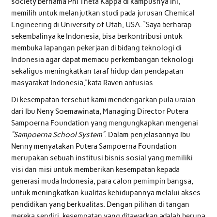
society bernama Phi Theta Kappa di kampusnya ini,
memilih untuk melanjutkan studi pada jurusan Chemical
Engineering di University of Utah, USA. “Saya berharap
sekembalinya ke Indonesia, bisa berkontribusi untuk
membuka lapangan pekerjaan di bidang teknologi di
Indonesia agar dapat memacu perkembangan teknologi
sekaligus meningkatkan taraf hidup dan pendapatan
masyarakat Indonesia,”kata Raven antusias.
Di kesempatan tersebut kami mendengarkan pula uraian
dari Ibu Neny Soemawinata, Managing Director Putera
Sampoerna Foundation yang mengungkapkan mengenai
“Sampoerna School System”
. Dalam penjelasannya Ibu
Nenny menyatakan Putera Sampoerna Foundation
merupakan sebuah institusi bisnis sosial yang memiliki
visi dan misi untuk memberikan kesempatan kepada
generasi muda Indonesia, para calon pemimpin bangsa,
untuk meningkatkan kualitas kehidupannya melalui akses
pendidikan yang berkualitas. Dengan pilihan di tangan
mereka sendiri, kesempatan yang ditawarkan adalah berupa