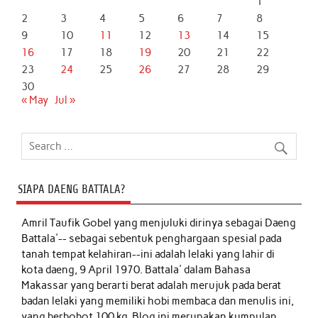
1
2
3
4
5
6
7
8
9
10
11
12
13
14
15
16
17
18
19
20
21
22
23
24
25
26
27
28
29
30
« May
Jul »
SIAPA DAENG BATTALA?
Amril Taufik Gobel
yang menjuluki dirinya sebagai Daeng
Battala'-- sebagai sebentuk penghargaan spesial pada
tanah tempat kelahiran--ini adalah lelaki yang lahir di
kota daeng, 9 April 1970. Battala' dalam Bahasa
Makassar yang berarti berat adalah merujuk pada berat
badan lelaki yang memiliki hobi membaca dan menulis ini,
yang berbobot 100 kg. Blog ini merupakan kumpulan