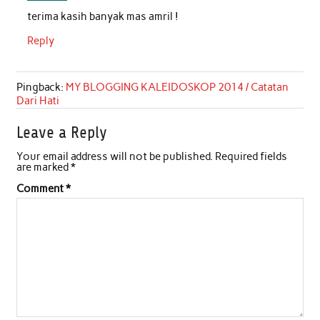
terima kasih banyak mas amril !
k
p
n
Reply
Pingback:
MY BLOGGING KALEIDOSKOP 2014 / Catatan
Dari Hati
Leave a Reply
Your email address will not be published.
Required fields
are marked
*
Comment
*