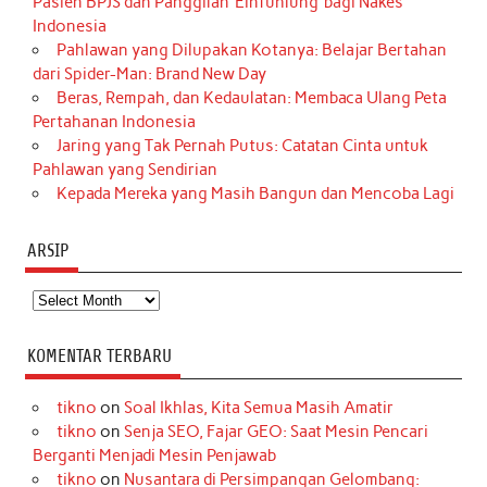
Pasien BPJS dan Panggilan ‘Einfühlung’ bagi Nakes
Indonesia
Pahlawan yang Dilupakan Kotanya: Belajar Bertahan
dari Spider-Man: Brand New Day
Beras, Rempah, dan Kedaulatan: Membaca Ulang Peta
Pertahanan Indonesia
Jaring yang Tak Pernah Putus: Catatan Cinta untuk
Pahlawan yang Sendirian
Kepada Mereka yang Masih Bangun dan Mencoba Lagi
ARSIP
Arsip
KOMENTAR TERBARU
tikno
on
Soal Ikhlas, Kita Semua Masih Amatir
tikno
on
Senja SEO, Fajar GEO: Saat Mesin Pencari
Berganti Menjadi Mesin Penjawab
tikno
on
Nusantara di Persimpangan Gelombang: