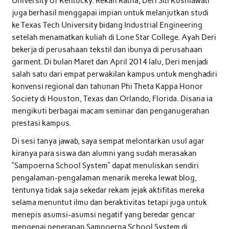
University of Kentucky. Rekan Ratna, Deri Siti Kusniawati
juga berhasil menggapai impian untuk melanjutkan studi
ke Texas Tech University bidang Industrial Engineering
setelah menamatkan kuliah di Lone Star College. Ayah Deri
bekerja di perusahaan tekstil dan ibunya di perusahaan
garment. Di bulan Maret dan April 2014 lalu, Deri menjadi
salah satu dari empat perwakilan kampus untuk menghadiri
konvensi regional dan tahunan Phi Theta Kappa Honor
Society di Houston, Texas dan Orlando, Florida. Disana ia
mengikuti berbagai macam seminar dan penganugerahan
prestasi kampus.
Di sesi tanya jawab, saya sempat melontarkan usul agar
kiranya para siswa dan alumni yang sudah merasakan
“Sampoerna School System” dapat menuliskan sendiri
pengalaman-pengalaman menarik mereka lewat blog,
tentunya tidak saja sekedar rekam jejak aktifitas mereka
selama menuntut ilmu dan beraktivitas tetapi juga untuk
menepis asumsi-asumsi negatif yang beredar gencar
mengenai penerapan Sampoerna School System di