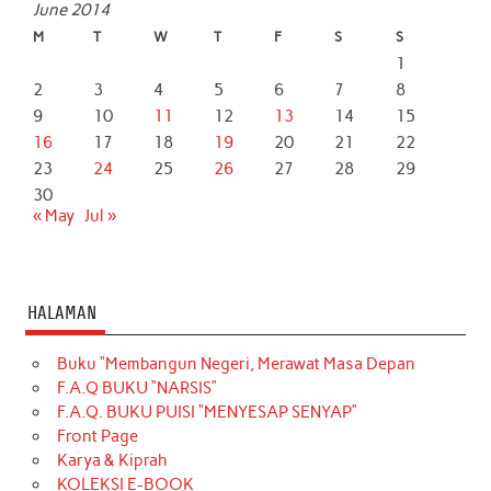
June 2014
M
T
W
T
F
S
S
1
2
3
4
5
6
7
8
9
10
11
12
13
14
15
16
17
18
19
20
21
22
23
24
25
26
27
28
29
30
« May
Jul »
HALAMAN
Buku “Membangun Negeri, Merawat Masa Depan
F.A.Q BUKU “NARSIS”
F.A.Q. BUKU PUISI “MENYESAP SENYAP”
Front Page
Karya & Kiprah
KOLEKSI E-BOOK