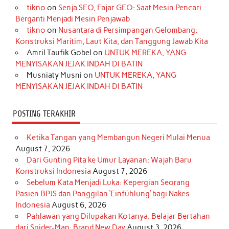
tikno
on
Senja SEO, Fajar GEO: Saat Mesin Pencari
o
g
k
r
d
e
b
Berganti Menjadi Mesin Penjawab
o
r
e
I
r
e
tikno
on
Nusantara di Persimpangan Gelombang:
Konstruksi Maritim, Laut Kita, dan Tanggung Jawab Kita
k
a
s
n
Amril Taufik Gobel
on
UNTUK MEREKA, YANG
m
t
MENYISAKAN JEJAK INDAH DI BATIN
Musniaty Musni
on
UNTUK MEREKA, YANG
MENYISAKAN JEJAK INDAH DI BATIN
POSTING TERAKHIR
Ketika Tangan yang Membangun Negeri Mulai Menua
August 7, 2026
Dari Gunting Pita ke Umur Layanan: Wajah Baru
Konstruksi Indonesia
August 7, 2026
Sebelum Kata Menjadi Luka: Kepergian Seorang
Pasien BPJS dan Panggilan ‘Einfühlung’ bagi Nakes
Indonesia
August 6, 2026
Pahlawan yang Dilupakan Kotanya: Belajar Bertahan
dari Spider-Man: Brand New Day
August 3, 2026