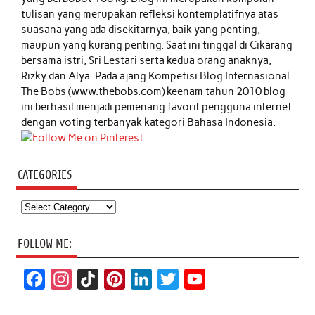
tulisan yang merupakan refleksi kontemplatifnya atas
suasana yang ada disekitarnya, baik yang penting,
maupun yang kurang penting. Saat ini tinggal di Cikarang
bersama istri, Sri Lestari serta kedua orang anaknya,
Rizky dan Alya. Pada ajang Kompetisi Blog Internasional
The Bobs (www.thebobs.com) keenam tahun 2010 blog
ini berhasil menjadi pemenang favorit pengguna internet
dengan voting terbanyak kategori Bahasa Indonesia.
CATEGORIES
Categories
FOLLOW ME:
F
I
T
P
L
T
Y
a
n
i
i
i
w
o