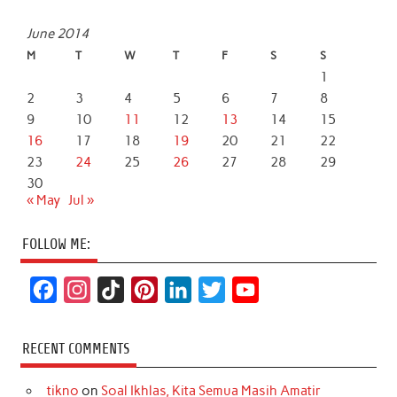
June 2014
M
T
W
T
F
S
S
1
2
3
4
5
6
7
8
9
10
11
12
13
14
15
16
17
18
19
20
21
22
23
24
25
26
27
28
29
30
« May
Jul »
FOLLOW ME:
F
I
T
P
L
T
Y
a
n
i
i
i
w
o
c
s
k
n
n
i
u
RECENT COMMENTS
e
t
T
t
k
t
T
tikno
on
Soal Ikhlas, Kita Semua Masih Amatir
b
a
o
e
e
t
u