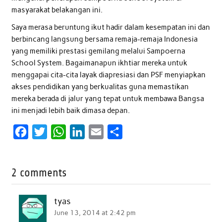
masyarakat belakangan ini.
Saya merasa beruntung ikut hadir dalam kesempatan ini dan
berbincang langsung bersama remaja-remaja Indonesia
yang memiliki prestasi gemilang melalui Sampoerna
School System. Bagaimanapun ikhtiar mereka untuk
menggapai cita-cita layak diapresiasi dan PSF menyiapkan
akses pendidikan yang berkualitas guna memastikan
mereka berada di jalur yang tepat untuk membawa Bangsa
ini menjadi lebih baik dimasa depan.
F
T
W
L
E
S
a
w
h
i
m
h
c
i
a
n
a
a
2 comments
e
t
t
k
i
r
b
t
s
e
l
e
tyas
o
e
A
d
June 13, 2014 at 2:42 pm
o
r
p
I