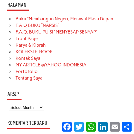
c
s
k
n
n
i
u
HALAMAN
e
t
T
t
k
t
T
Buku “Membangun Negeri, Merawat Masa Depan
b
a
o
e
e
t
u
F.A.Q BUKU “NARSIS”
o
g
k
r
d
e
b
F.A.Q. BUKU PUISI “MENYESAP SENYAP”
o
r
e
I
r
e
Front Page
Karya & Kiprah
k
a
s
n
KOLEKSI E-BOOK
m
t
Kontak Saya
MY ARTICLE @YAHOO INDONESIA
Portofolio
Tentang Saya
ARSIP
Arsip
KOMENTAR TERBARU
Facebook
Twitter
WhatsApp
LinkedIn
Email
S