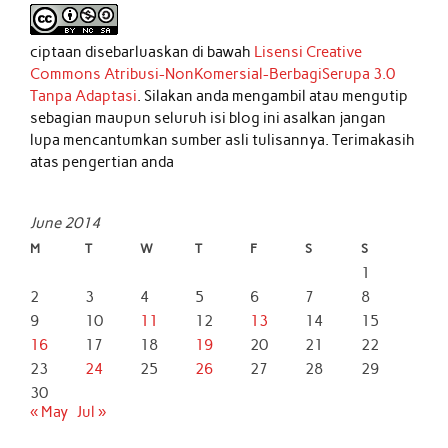
ciptaan disebarluaskan di bawah
Lisensi Creative
Commons Atribusi-NonKomersial-BerbagiSerupa 3.0
Tanpa Adaptasi
. Silakan anda mengambil atau mengutip
sebagian maupun seluruh isi blog ini asalkan jangan
lupa mencantumkan sumber asli tulisannya. Terimakasih
atas pengertian anda
June 2014
M
T
W
T
F
S
S
1
2
3
4
5
6
7
8
9
10
11
12
13
14
15
16
17
18
19
20
21
22
23
24
25
26
27
28
29
30
« May
Jul »