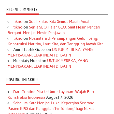
a
n
i
i
i
w
o
c
s
k
n
n
i
u
RECENT COMMENTS
e
t
T
t
k
t
T
tikno
on
Soal Ikhlas, Kita Semua Masih Amatir
b
a
o
e
e
t
u
tikno
on
Senja SEO, Fajar GEO: Saat Mesin Pencari
o
g
k
r
d
e
b
Berganti Menjadi Mesin Penjawab
o
r
e
I
r
e
tikno
on
Nusantara di Persimpangan Gelombang:
Konstruksi Maritim, Laut Kita, dan Tanggung Jawab Kita
k
a
s
n
Amril Taufik Gobel
on
UNTUK MEREKA, YANG
m
t
MENYISAKAN JEJAK INDAH DI BATIN
Musniaty Musni
on
UNTUK MEREKA, YANG
MENYISAKAN JEJAK INDAH DI BATIN
POSTING TERAKHIR
Dari Gunting Pita ke Umur Layanan: Wajah Baru
Konstruksi Indonesia
August 7, 2026
Sebelum Kata Menjadi Luka: Kepergian Seorang
Pasien BPJS dan Panggilan ‘Einfühlung’ bagi Nakes