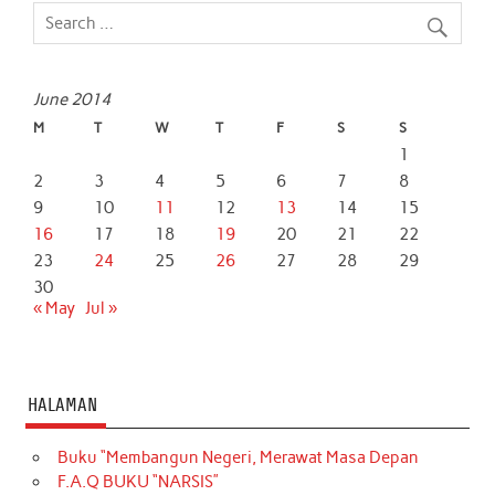
June 2014
M
T
W
T
F
S
S
1
2
3
4
5
6
7
8
9
10
11
12
13
14
15
16
17
18
19
20
21
22
23
24
25
26
27
28
29
30
« May
Jul »
HALAMAN
Buku “Membangun Negeri, Merawat Masa Depan
F.A.Q BUKU “NARSIS”