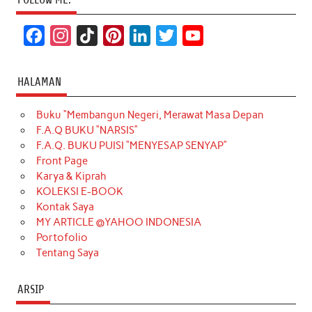
F
I
T
P
L
T
Y
a
n
i
i
i
w
o
c
s
k
n
n
i
u
HALAMAN
e
t
T
t
k
t
T
Buku “Membangun Negeri, Merawat Masa Depan
b
a
o
e
e
t
u
F.A.Q BUKU “NARSIS”
o
g
k
r
d
e
b
F.A.Q. BUKU PUISI “MENYESAP SENYAP”
o
r
e
I
r
e
Front Page
Karya & Kiprah
k
a
s
n
KOLEKSI E-BOOK
m
t
Kontak Saya
MY ARTICLE @YAHOO INDONESIA
Portofolio
Tentang Saya
ARSIP