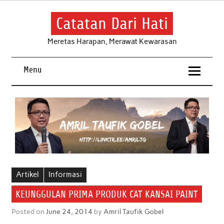
Skip
to
content
Catatan Dari Hati
Meretas Harapan, Merawat Kewarasan
Menu
Artikel
Informasi
KEUNGGULAN PRIMA PRODUK CAT KANSAI PAINT
Posted on
June 24, 2014
by
Amril Taufik Gobel