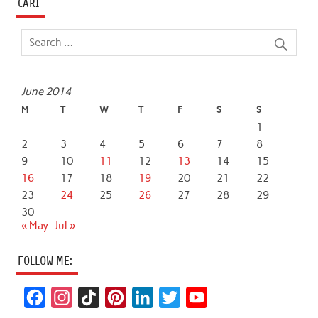
CARI
June 2014
M
T
W
T
F
S
S
1
2
3
4
5
6
7
8
9
10
11
12
13
14
15
16
17
18
19
20
21
22
23
24
25
26
27
28
29
30
« May
Jul »
FOLLOW ME:
F
I
T
P
L
T
Y