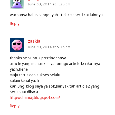
o
e
A
d
June 30, 2014 at 1:28 pm
o
r
p
I
warnanya halus banget yah.. tidak seperti cat lainnya.
k
p
n
Reply
zaskia
June 30, 2014 at 5:15 pm
thanks sob untuk postingannya…
article yang menarik,saya tunggu article berikutnya
yach.hehe..
maju terus dan sukses selalu…
salam kenal yach…
kunjungi blog saya ya sob,banyak tuh article2 yang
seru buat dibaca..
http://chaniaj.blogspot.com/
Reply