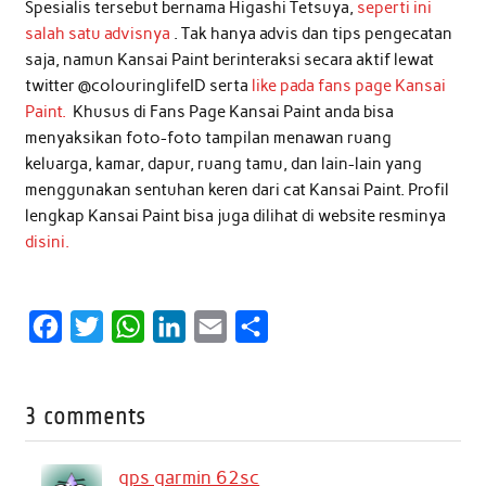
Spesialis tersebut bernama Higashi Tetsuya,
seperti ini
salah satu advisnya
. Tak hanya advis dan tips pengecatan
saja, namun Kansai Paint berinteraksi secara aktif lewat
twitter @colouringlifeID serta
like pada fans page Kansai
Paint.
Khusus di Fans Page Kansai Paint anda bisa
menyaksikan foto-foto tampilan menawan ruang
keluarga, kamar, dapur, ruang tamu, dan lain-lain yang
menggunakan sentuhan keren dari cat Kansai Paint. Profil
lengkap Kansai Paint bisa juga dilihat di website resminya
disini.
F
T
W
L
E
S
a
w
h
i
m
h
c
i
a
n
a
a
3 comments
e
t
t
k
i
r
b
t
s
e
l
e
gps garmin 62sc