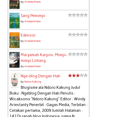
by
Andrea Hirata
Sang Pemimpi
by
Andrea Hirata
Edensor
by
Andrea Hirata
Maryamah Karpov: Mimpi-
mimpi Lintang
by
Andrea Hirata
Nge-blog Dengan Hati
by
Ndoro Kakung
Blogisme ala Ndoro Kakung Judul
Buku : Ngeblog Dengan Hati Penulis :
Wicaksono “Ndoro Kakung” Editor : Windy
Ariestanty Penerbit : Gagas Media, Terbitan :
Cetakan pertama, 2009 Jumlah Halaman :
142 Di ranah blog Indonesia, nama N...