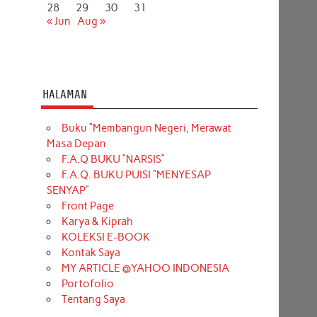
28
29
30
31
« Jun
Aug »
HALAMAN
Buku “Membangun Negeri, Merawat
Masa Depan
F.A.Q BUKU “NARSIS”
F.A.Q. BUKU PUISI “MENYESAP
SENYAP”
Front Page
Karya & Kiprah
KOLEKSI E-BOOK
Kontak Saya
MY ARTICLE @YAHOO INDONESIA
Portofolio
Tentang Saya