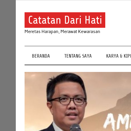
Skip
to
content
Catatan Dari Hati
Meretas Harapan, Merawat Kewarasan
BERANDA
TENTANG SAYA
KARYA & KI