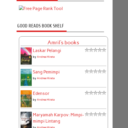
GOOD READS BOOK SHELF
Amril's books
Laskar Pelangi
by
Andrea Hirata
Sang Pemimpi
by
Andrea Hirata
Edensor
by
Andrea Hirata
Maryamah Karpov: Mimpi-
mimpi Lintang
by
Andrea Hirata