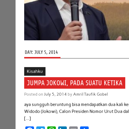
DAY:
JULY 5, 2014
Kisahku
JUMPA JOKOWI, PADA SUATU KETIKA
Posted on
July 5, 2014
by
Amril Taufik Gobel
aya sungguh beruntung bisa mendapatkan dua kali k
Widodo (Jokowi), Calon Presiden Nomor Urut Dua dal
[…]