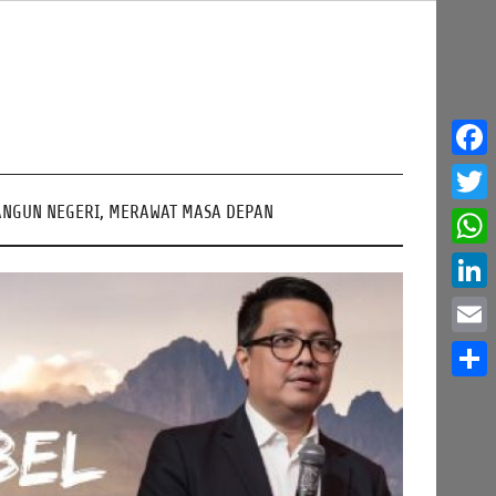
Face
NGUN NEGERI, MERAWAT MASA DEPAN
Twitt
What
Linke
Email
Share