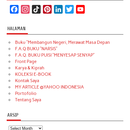
F
I
T
P
L
T
Y
a
n
i
i
i
w
o
c
s
k
n
n
i
u
HALAMAN
e
t
T
t
k
t
T
Buku “Membangun Negeri, Merawat Masa Depan
b
a
o
e
e
t
u
F.A.Q BUKU “NARSIS”
o
g
k
r
d
e
b
F.A.Q. BUKU PUISI “MENYESAP SENYAP”
o
r
e
I
r
e
Front Page
Karya & Kiprah
k
a
s
n
KOLEKSI E-BOOK
m
t
Kontak Saya
MY ARTICLE @YAHOO INDONESIA
Portofolio
Tentang Saya
ARSIP
Arsip