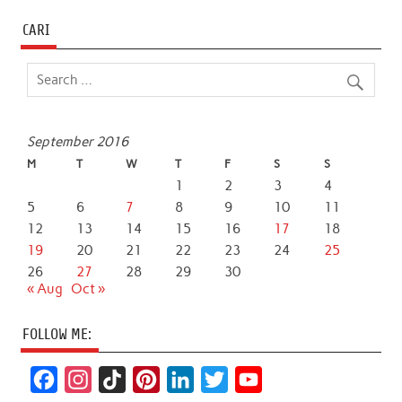
CARI
September 2016
M
T
W
T
F
S
S
1
2
3
4
5
6
7
8
9
10
11
12
13
14
15
16
17
18
19
20
21
22
23
24
25
26
27
28
29
30
« Aug
Oct »
FOLLOW ME:
F
I
T
P
L
T
Y