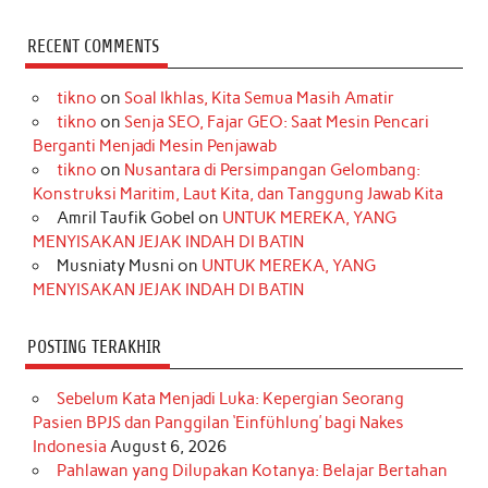
a
n
i
i
i
w
o
c
s
k
n
n
i
u
RECENT COMMENTS
e
t
T
t
k
t
T
tikno
on
Soal Ikhlas, Kita Semua Masih Amatir
b
a
o
e
e
t
u
tikno
on
Senja SEO, Fajar GEO: Saat Mesin Pencari
o
g
k
r
d
e
b
Berganti Menjadi Mesin Penjawab
o
r
e
I
r
e
tikno
on
Nusantara di Persimpangan Gelombang:
Konstruksi Maritim, Laut Kita, dan Tanggung Jawab Kita
k
a
s
n
Amril Taufik Gobel
on
UNTUK MEREKA, YANG
m
t
MENYISAKAN JEJAK INDAH DI BATIN
Musniaty Musni
on
UNTUK MEREKA, YANG
MENYISAKAN JEJAK INDAH DI BATIN
POSTING TERAKHIR
Sebelum Kata Menjadi Luka: Kepergian Seorang
Pasien BPJS dan Panggilan ‘Einfühlung’ bagi Nakes
Indonesia
August 6, 2026
Pahlawan yang Dilupakan Kotanya: Belajar Bertahan