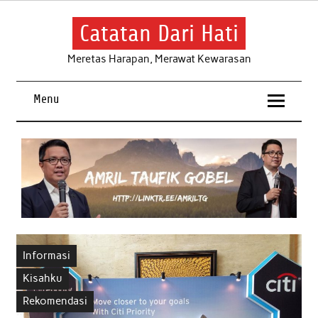
Skip
to
content
Catatan Dari Hati
Meretas Harapan, Merawat Kewarasan
Menu
Informasi
Kisahku
Rekomendasi