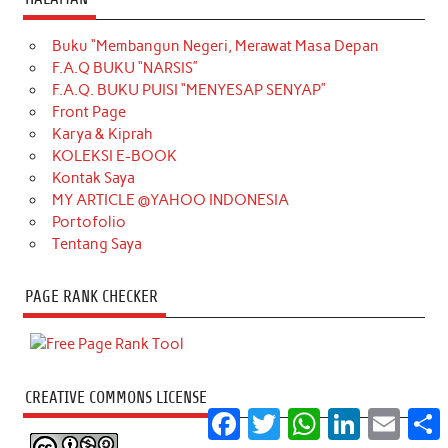
Buku “Membangun Negeri, Merawat Masa Depan
F.A.Q BUKU “NARSIS”
F.A.Q. BUKU PUISI “MENYESAP SENYAP”
Front Page
Karya & Kiprah
KOLEKSI E-BOOK
Kontak Saya
MY ARTICLE @YAHOO INDONESIA
Portofolio
Tentang Saya
PAGE RANK CHECKER
CREATIVE COMMONS LICENSE
Facebook
Twitter
WhatsApp
LinkedIn
Email
S