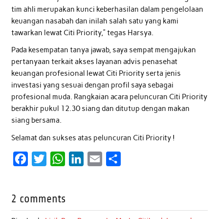
tim ahli merupakan kunci keberhasilan dalam pengelolaan
keuangan nasabah dan inilah salah satu yang kami
tawarkan lewat Citi Priority,” tegas Harsya.
Pada kesempatan tanya jawab, saya sempat mengajukan
pertanyaan terkait akses layanan advis penasehat
keuangan profesional lewat Citi Priority serta jenis
investasi yang sesuai dengan profil saya sebagai
profesional muda. Rangkaian acara peluncuran Citi Priority
berakhir pukul 12.30 siang dan ditutup dengan makan
siang bersama.
Selamat dan sukses atas peluncuran Citi Priority !
F
T
W
L
E
S
a
w
h
i
m
h
c
i
a
n
a
a
2 comments
e
t
t
k
i
r
b
t
s
e
l
e