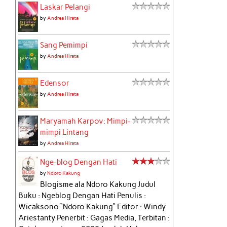
Laskar Pelangi
by
Andrea Hirata
Sang Pemimpi
by
Andrea Hirata
Edensor
by
Andrea Hirata
Maryamah Karpov: Mimpi-
mimpi Lintang
by
Andrea Hirata
Nge-blog Dengan Hati
by
Ndoro Kakung
Blogisme ala Ndoro Kakung Judul
Buku : Ngeblog Dengan Hati Penulis :
Wicaksono “Ndoro Kakung” Editor : Windy
Ariestanty Penerbit : Gagas Media, Terbitan :