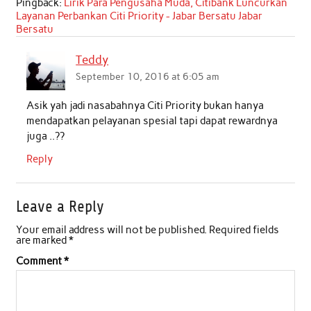
Pingback:
Lirik Para Pengusaha Muda, Citibank Luncurkan
Layanan Perbankan Citi Priority - Jabar Bersatu Jabar
o
e
A
d
Bersatu
o
r
p
I
Teddy
k
p
n
September 10, 2016 at 6:05 am
Asik yah jadi nasabahnya Citi Priority bukan hanya
mendapatkan pelayanan spesial tapi dapat rewardnya
juga ..??
Reply
Leave a Reply
Your email address will not be published.
Required fields
are marked
*
Comment
*