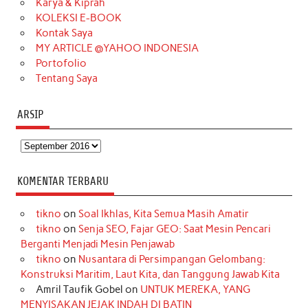
Karya & Kiprah
k
a
s
n
KOLEKSI E-BOOK
m
t
Kontak Saya
MY ARTICLE @YAHOO INDONESIA
Portofolio
Tentang Saya
ARSIP
Arsip
KOMENTAR TERBARU
tikno
on
Soal Ikhlas, Kita Semua Masih Amatir
tikno
on
Senja SEO, Fajar GEO: Saat Mesin Pencari
Berganti Menjadi Mesin Penjawab
tikno
on
Nusantara di Persimpangan Gelombang:
Konstruksi Maritim, Laut Kita, dan Tanggung Jawab Kita
Amril Taufik Gobel
on
UNTUK MEREKA, YANG
MENYISAKAN JEJAK INDAH DI BATIN