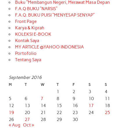
Buku “Membangun Negeri, Merawat Masa Depan
F.A.Q BUKU “NARSIS”
F.A.Q. BUKU PUISI “MENYESAP SENYAP”
Front Page
Karya & Kiprah
KOLEKSI E-BOOK
Kontak Saya
MY ARTICLE @YAHOO INDONESIA
Portofolio
Tentang Saya
September 2016
M
T
W
T
F
S
S
1
2
3
4
5
6
7
8
9
10
11
12
13
14
15
16
17
18
19
20
21
22
23
24
25
26
27
28
29
30
« Aug
Oct »