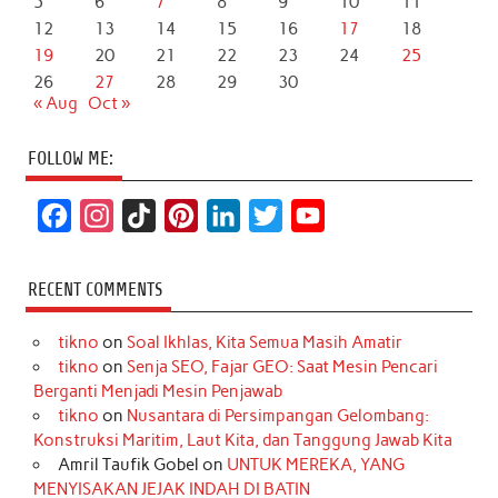
5
6
7
8
9
10
11
12
13
14
15
16
17
18
19
20
21
22
23
24
25
26
27
28
29
30
« Aug
Oct »
FOLLOW ME:
F
I
T
P
L
T
Y
a
n
i
i
i
w
o
c
s
k
n
n
i
u
RECENT COMMENTS
e
t
T
t
k
t
T
tikno
on
Soal Ikhlas, Kita Semua Masih Amatir
b
a
o
e
e
t
u
tikno
on
Senja SEO, Fajar GEO: Saat Mesin Pencari
o
g
k
r
d
e
b
Berganti Menjadi Mesin Penjawab
o
r
e
I
r
e
tikno
on
Nusantara di Persimpangan Gelombang:
Konstruksi Maritim, Laut Kita, dan Tanggung Jawab Kita
k
a
s
n
Amril Taufik Gobel
on
UNTUK MEREKA, YANG
m
t
MENYISAKAN JEJAK INDAH DI BATIN