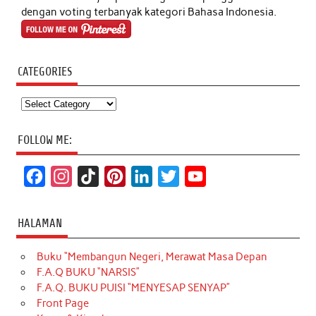
dengan voting terbanyak kategori Bahasa Indonesia.
CATEGORIES
Categories
FOLLOW ME:
F
I
T
P
L
T
Y
a
n
i
i
i
w
o
c
s
k
n
n
i
u
HALAMAN
e
t
T
t
k
t
T
Buku “Membangun Negeri, Merawat Masa Depan
b
a
o
e
e
t
u
F.A.Q BUKU “NARSIS”
o
g
k
r
d
e
b
F.A.Q. BUKU PUISI “MENYESAP SENYAP”
o
r
e
I
r
e
Front Page