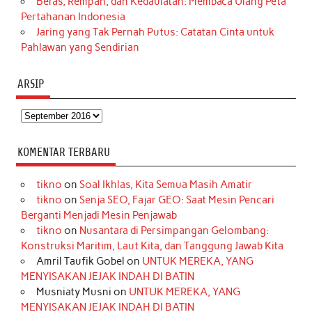
Beras, Rempah, dan Kedaulatan: Membaca Ulang Peta
Pertahanan Indonesia
Jaring yang Tak Pernah Putus: Catatan Cinta untuk
Pahlawan yang Sendirian
ARSIP
Arsip
KOMENTAR TERBARU
tikno
on
Soal Ikhlas, Kita Semua Masih Amatir
tikno
on
Senja SEO, Fajar GEO: Saat Mesin Pencari
Berganti Menjadi Mesin Penjawab
tikno
on
Nusantara di Persimpangan Gelombang:
Konstruksi Maritim, Laut Kita, dan Tanggung Jawab Kita
Amril Taufik Gobel
on
UNTUK MEREKA, YANG
MENYISAKAN JEJAK INDAH DI BATIN
Musniaty Musni
on
UNTUK MEREKA, YANG
MENYISAKAN JEJAK INDAH DI BATIN