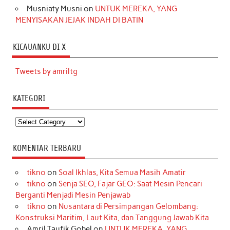
Musniaty Musni
on
UNTUK MEREKA, YANG
MENYISAKAN JEJAK INDAH DI BATIN
KICAUANKU DI X
Tweets by amriltg
KATEGORI
Kategori
KOMENTAR TERBARU
tikno
on
Soal Ikhlas, Kita Semua Masih Amatir
tikno
on
Senja SEO, Fajar GEO: Saat Mesin Pencari
Berganti Menjadi Mesin Penjawab
tikno
on
Nusantara di Persimpangan Gelombang:
Konstruksi Maritim, Laut Kita, dan Tanggung Jawab Kita
Amril Taufik Gobel
on
UNTUK MEREKA, YANG