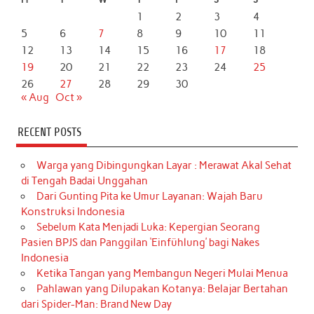
1
2
3
4
5
6
7
8
9
10
11
12
13
14
15
16
17
18
19
20
21
22
23
24
25
26
27
28
29
30
« Aug
Oct »
RECENT POSTS
Warga yang Dibingungkan Layar : Merawat Akal Sehat
di Tengah Badai Unggahan
Dari Gunting Pita ke Umur Layanan: Wajah Baru
Konstruksi Indonesia
Sebelum Kata Menjadi Luka: Kepergian Seorang
Pasien BPJS dan Panggilan ‘Einfühlung’ bagi Nakes
Indonesia
Ketika Tangan yang Membangun Negeri Mulai Menua
Pahlawan yang Dilupakan Kotanya: Belajar Bertahan
dari Spider-Man: Brand New Day