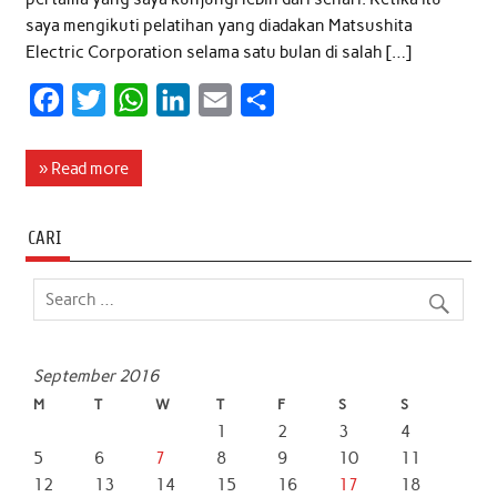
saya mengikuti pelatihan yang diadakan Matsushita
Electric Corporation selama satu bulan di salah […]
F
T
W
L
E
S
a
w
h
i
m
h
c
i
a
n
a
a
» Read more
e
t
t
k
i
r
b
t
s
e
l
e
CARI
o
e
A
d
o
r
p
I
k
p
n
September 2016
M
T
W
T
F
S
S
1
2
3
4
5
6
7
8
9
10
11
12
13
14
15
16
17
18