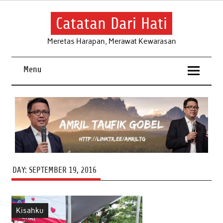
Skip
to
content
Catatan Dari Hati
Meretas Harapan, Merawat Kewarasan
Menu
DAY:
SEPTEMBER 19, 2016
Kisahku