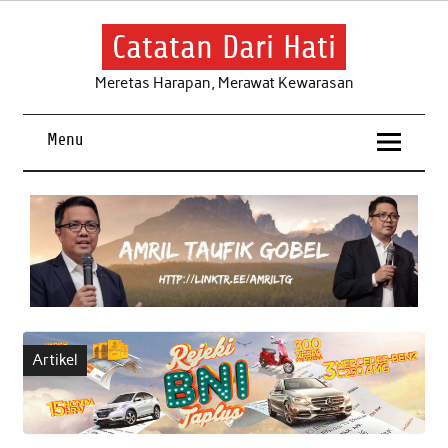
Skip
to
content
Catatan Dari Hati
Meretas Harapan, Merawat Kewarasan
Menu
Artikel