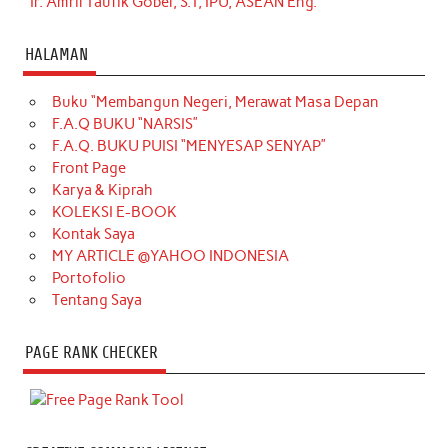
Ir. Amril Taufik Gobel, S.T, IPU, ASEAN Eng.
HALAMAN
Buku “Membangun Negeri, Merawat Masa Depan
F.A.Q BUKU “NARSIS”
F.A.Q. BUKU PUISI “MENYESAP SENYAP”
Front Page
Karya & Kiprah
KOLEKSI E-BOOK
Kontak Saya
MY ARTICLE @YAHOO INDONESIA
Portofolio
Tentang Saya
PAGE RANK CHECKER