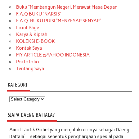
Buku “Membangun Negeri, Merawat Masa Depan
F.A.Q BUKU “NARSIS”
F.A.Q. BUKU PUISI “MENYESAP SENYAP”
Front Page
Karya & Kiprah
KOLEKSI E-BOOK
Kontak Saya
MY ARTICLE @YAHOO INDONESIA
Portofolio
Tentang Saya
KATEGORI
Kategori
SIAPA DAENG BATTALA?
Amril Taufik Gobel
yang menjuluki dirinya sebagai Daeng
Battala'-- sebagai sebentuk penghargaan spesial pada