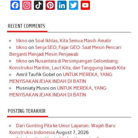
F
I
T
P
L
T
Y
a
n
i
i
i
w
o
c
s
k
n
n
i
u
RECENT COMMENTS
e
t
T
t
k
t
T
tikno
on
Soal Ikhlas, Kita Semua Masih Amatir
b
a
o
e
e
t
u
tikno
on
Senja SEO, Fajar GEO: Saat Mesin Pencari
o
g
k
r
d
e
b
Berganti Menjadi Mesin Penjawab
o
r
e
I
r
e
tikno
on
Nusantara di Persimpangan Gelombang:
Konstruksi Maritim, Laut Kita, dan Tanggung Jawab Kita
k
a
s
n
Amril Taufik Gobel
on
UNTUK MEREKA, YANG
m
t
MENYISAKAN JEJAK INDAH DI BATIN
Musniaty Musni
on
UNTUK MEREKA, YANG
MENYISAKAN JEJAK INDAH DI BATIN
POSTING TERAKHIR
Dari Gunting Pita ke Umur Layanan: Wajah Baru
Konstruksi Indonesia
August 7, 2026