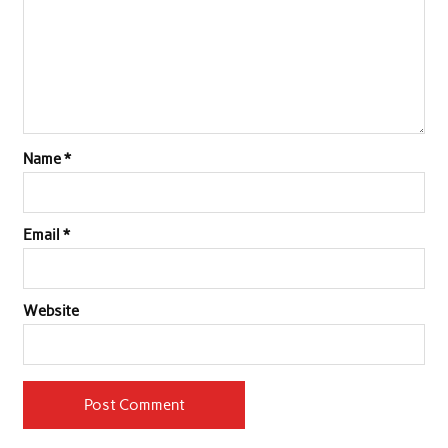
k
p
n
Name
*
Email
*
Website