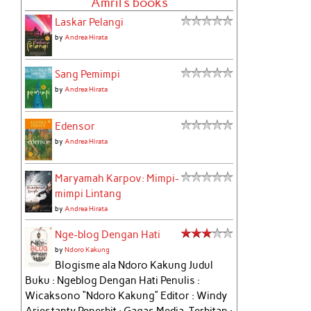
Amril's books
Laskar Pelangi
by
Andrea Hirata
Sang Pemimpi
by
Andrea Hirata
Edensor
by
Andrea Hirata
Maryamah Karpov: Mimpi-
mimpi Lintang
by
Andrea Hirata
Nge-blog Dengan Hati
by
Ndoro Kakung
Blogisme ala Ndoro Kakung Judul
Buku : Ngeblog Dengan Hati Penulis :
Wicaksono “Ndoro Kakung” Editor : Windy