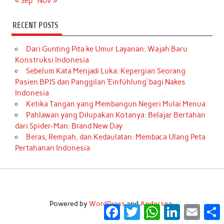
« Sep
Nov »
RECENT POSTS
Dari Gunting Pita ke Umur Layanan: Wajah Baru
Konstruksi Indonesia
Sebelum Kata Menjadi Luka: Kepergian Seorang
Pasien BPJS dan Panggilan ‘Einfühlung’ bagi Nakes
Indonesia
Ketika Tangan yang Membangun Negeri Mulai Menua
Pahlawan yang Dilupakan Kotanya: Belajar Bertahan
dari Spider-Man: Brand New Day
Beras, Rempah, dan Kedaulatan: Membaca Ulang Peta
Pertahanan Indonesia
Powered by
WordPress
and
Anderson
.
Facebook
Twitter
WhatsApp
LinkedIn
Email
S