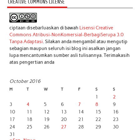
CREATIVE COMMONS LICENSE
ciptaan disebarluaskan di bawah
Lisensi Creative
Commons Atribusi-NonKomersial-BerbagiSerupa 3.0
Tanpa Adaptasi
. Silakan anda mengambil atau mengutip
sebagian maupun seluruh isi blog ini asalkan jangan
lupa mencantumkan sumber asli tulisannya. Terimakasih
atas pengertian anda
October 2016
M
T
W
T
F
S
S
1
2
3
4
5
6
7
8
9
10
11
12
13
14
15
16
17
18
19
20
21
22
23
24
25
26
27
28
29
30
31