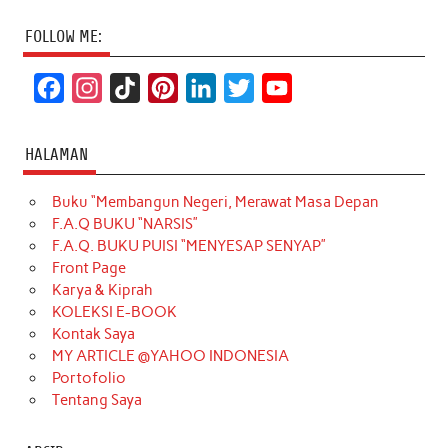
FOLLOW ME:
F
I
T
P
L
T
Y
a
n
i
i
i
w
o
c
s
k
n
n
i
u
HALAMAN
e
t
T
t
k
t
T
Buku “Membangun Negeri, Merawat Masa Depan
b
a
o
e
e
t
u
F.A.Q BUKU “NARSIS”
o
g
k
r
d
e
b
F.A.Q. BUKU PUISI “MENYESAP SENYAP”
o
r
e
I
r
e
Front Page
Karya & Kiprah
k
a
s
n
KOLEKSI E-BOOK
m
t
Kontak Saya
MY ARTICLE @YAHOO INDONESIA
Portofolio
Tentang Saya