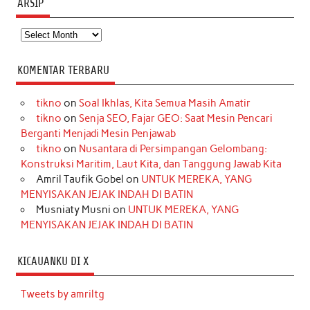
ARSIP
Arsip
KOMENTAR TERBARU
tikno
on
Soal Ikhlas, Kita Semua Masih Amatir
tikno
on
Senja SEO, Fajar GEO: Saat Mesin Pencari
Berganti Menjadi Mesin Penjawab
tikno
on
Nusantara di Persimpangan Gelombang:
Konstruksi Maritim, Laut Kita, dan Tanggung Jawab Kita
Amril Taufik Gobel
on
UNTUK MEREKA, YANG
MENYISAKAN JEJAK INDAH DI BATIN
Musniaty Musni
on
UNTUK MEREKA, YANG
MENYISAKAN JEJAK INDAH DI BATIN
KICAUANKU DI X
Tweets by amriltg