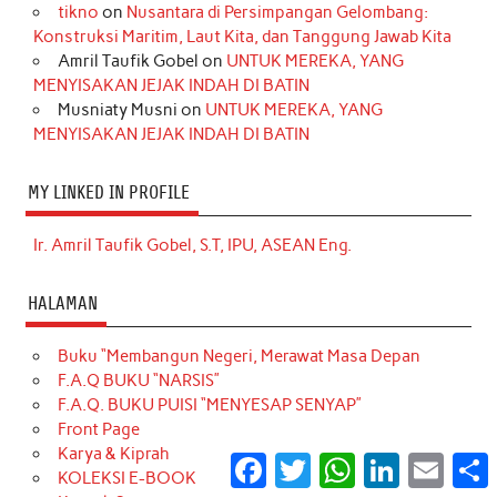
tikno
on
Nusantara di Persimpangan Gelombang:
Konstruksi Maritim, Laut Kita, dan Tanggung Jawab Kita
Amril Taufik Gobel
on
UNTUK MEREKA, YANG
MENYISAKAN JEJAK INDAH DI BATIN
Musniaty Musni
on
UNTUK MEREKA, YANG
MENYISAKAN JEJAK INDAH DI BATIN
MY LINKED IN PROFILE
Ir. Amril Taufik Gobel, S.T, IPU, ASEAN Eng.
HALAMAN
Buku “Membangun Negeri, Merawat Masa Depan
F.A.Q BUKU “NARSIS”
F.A.Q. BUKU PUISI “MENYESAP SENYAP”
Front Page
Karya & Kiprah
Facebook
Twitter
WhatsApp
LinkedIn
Email
S
KOLEKSI E-BOOK