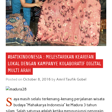
#BATIKINDONESIA : MELESTARIKAN KEARIFAN
LOKAL DENGAN KAMPANYE KOLABORATIF DIGITAL
MULTI ARAH
Posted on
October 8, 2016
by
Amril Taufik Gobel
S
aya masih selalu terkenang-kenang perjalanan wisata
budaya “Mahakarya Indonesia” ke Madura 3 tahun
silam
.
Salah satunya adalah ketika mengunjungi pengrajin