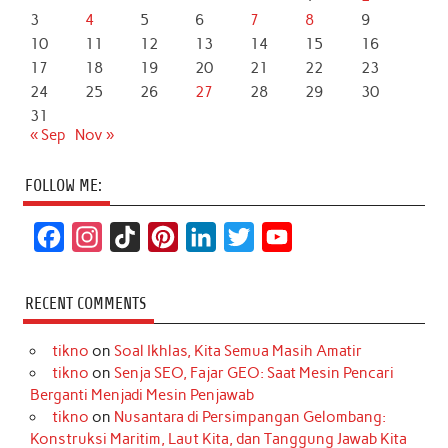
3
4
5
6
7
8
9
10
11
12
13
14
15
16
17
18
19
20
21
22
23
24
25
26
27
28
29
30
31
« Sep
Nov »
FOLLOW ME:
F
I
T
P
L
T
Y
a
n
i
i
i
w
o
c
s
k
n
n
i
u
RECENT COMMENTS
e
t
T
t
k
t
T
tikno
on
Soal Ikhlas, Kita Semua Masih Amatir
b
a
o
e
e
t
u
tikno
on
Senja SEO, Fajar GEO: Saat Mesin Pencari
o
g
k
r
d
e
b
Berganti Menjadi Mesin Penjawab
o
r
e
I
r
e
tikno
on
Nusantara di Persimpangan Gelombang:
Konstruksi Maritim, Laut Kita, dan Tanggung Jawab Kita
k
a
s
n