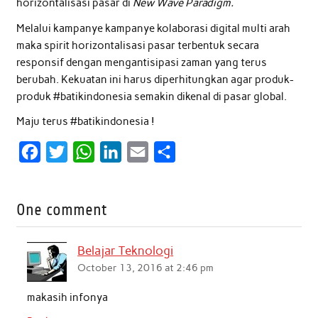
horizontalisasi pasar di
New Wave Paradigm.
Melalui kampanye kampanye kolaborasi digital multi arah
maka spirit horizontalisasi pasar terbentuk secara
responsif dengan mengantisipasi zaman yang terus
berubah. Kekuatan ini harus diperhitungkan agar produk-
produk #batikindonesia semakin dikenal di pasar global.
Maju terus #batikindonesia !
F
T
W
L
E
S
a
w
h
i
m
h
c
i
a
n
a
a
One comment
e
t
t
k
i
r
b
t
s
e
l
e
Belajar Teknologi
o
e
A
d
October 13, 2016 at 2:46 pm
o
r
p
I
makasih infonya
k
p
n