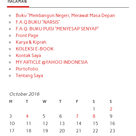
HALAMAN
Buku “Membangun Negeri, Merawat Masa Depan
F.A.Q BUKU “NARSIS”
F.A.Q. BUKU PUISI “MENYESAP SENYAP”
Front Page
Karya & Kiprah
KOLEKSI E-BOOK
Kontak Saya
MY ARTICLE @YAHOO INDONESIA
Portofolio
Tentang Saya
October 2016
M
T
W
T
F
S
S
1
2
3
4
5
6
7
8
9
10
11
12
13
14
15
16
17
18
19
20
21
22
23