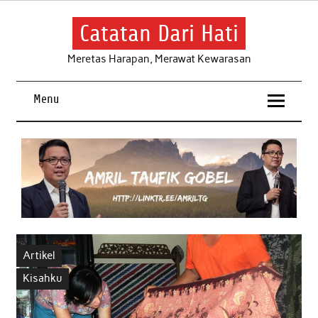
Skip
to
content
Catatan Dari Hati
Meretas Harapan, Merawat Kewarasan
Menu
Artikel
Kisahku