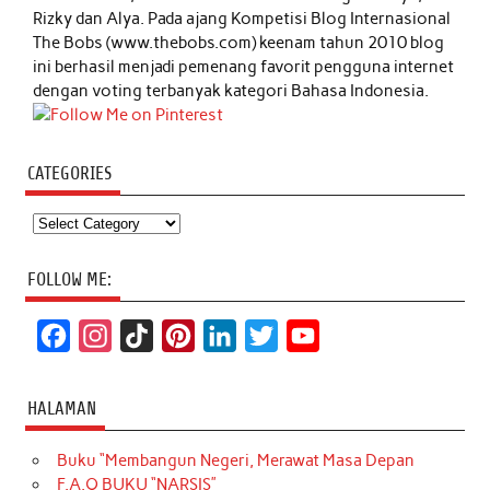
Rizky dan Alya. Pada ajang Kompetisi Blog Internasional
The Bobs (www.thebobs.com) keenam tahun 2010 blog
ini berhasil menjadi pemenang favorit pengguna internet
dengan voting terbanyak kategori Bahasa Indonesia.
CATEGORIES
Categories
FOLLOW ME:
F
I
T
P
L
T
Y
a
n
i
i
i
w
o
c
s
k
n
n
i
u
HALAMAN
e
t
T
t
k
t
T
Buku “Membangun Negeri, Merawat Masa Depan
b
a
o
e
e
t
u
F.A.Q BUKU “NARSIS”