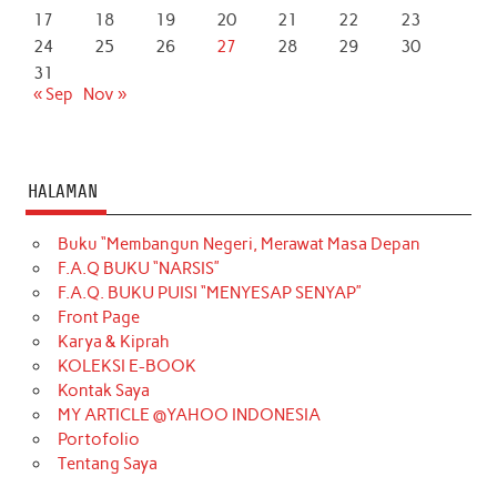
17
18
19
20
21
22
23
24
25
26
27
28
29
30
31
« Sep
Nov »
HALAMAN
Buku “Membangun Negeri, Merawat Masa Depan
F.A.Q BUKU “NARSIS”
F.A.Q. BUKU PUISI “MENYESAP SENYAP”
Front Page
Karya & Kiprah
KOLEKSI E-BOOK
Kontak Saya
MY ARTICLE @YAHOO INDONESIA
Portofolio
Tentang Saya