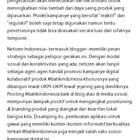
pengetahuan akan menerbitkan ide-ide brilliant untuk
meningkatkan nilai tambah dan daya saing produk yang
dipasarkan. Model kampanye yang bersifat “reaktif” dan
“regulatif” boleh saja tetap digunakan namun tentu
penetrasinya tidak bisa dirasakan secara luas dan sifatnya
temporer.
Netizen Indonesia–termasuk blogger–memiliki peran
strategis sebagai pelopor gerakan ini. Dengan modal
sosial dan konektivitas yang ada, netizen akan tanpil
sebagai agen-agen handal promosi kampanye digital
kolaboratif produk #batikindonesia khususnya yang
dibangun lewat UKM-UKM lewat jejaring yang dimilikinya.
Posting #batikindonesia baik di blog atau di media sosial,
mempunyai dampak positif untuk mengangkat
positioning
& branding
produk yang diangkat dari kearifan lokal
bangsa kita. Disamping itu, pembuatan aplikasi untuk
gawai yang memiliki konten-konten informatif berkualitas
terkait #batikindonesia juga menjadi salah satu solusi
kampanye digital ini.