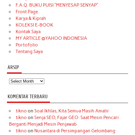
o
g
k
r
d
e
b
F.A.Q. BUKU PUISI “MENYESAP SENYAP”
o
r
e
I
r
e
Front Page
Karya & Kiprah
k
a
s
n
KOLEKSI E-BOOK
m
t
Kontak Saya
MY ARTICLE @YAHOO INDONESIA
Portofolio
Tentang Saya
ARSIP
Arsip
KOMENTAR TERBARU
tikno
on
Soal Ikhlas, Kita Semua Masih Amatir
tikno
on
Senja SEO, Fajar GEO: Saat Mesin Pencari
Berganti Menjadi Mesin Penjawab
tikno
on
Nusantara di Persimpangan Gelombang: