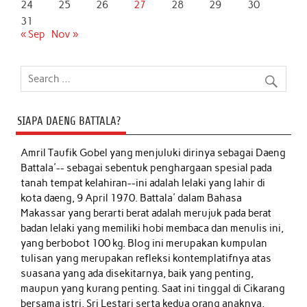
24
25
26
27
28
29
30
31
« Sep
Nov »
SIAPA DAENG BATTALA?
Amril Taufik Gobel
yang menjuluki dirinya sebagai Daeng
Battala'-- sebagai sebentuk penghargaan spesial pada
tanah tempat kelahiran--ini adalah lelaki yang lahir di
kota daeng, 9 April 1970. Battala' dalam Bahasa
Makassar yang berarti berat adalah merujuk pada berat
badan lelaki yang memiliki hobi membaca dan menulis ini,
yang berbobot 100 kg. Blog ini merupakan kumpulan
tulisan yang merupakan refleksi kontemplatifnya atas
suasana yang ada disekitarnya, baik yang penting,
maupun yang kurang penting. Saat ini tinggal di Cikarang
bersama istri, Sri Lestari serta kedua orang anaknya,