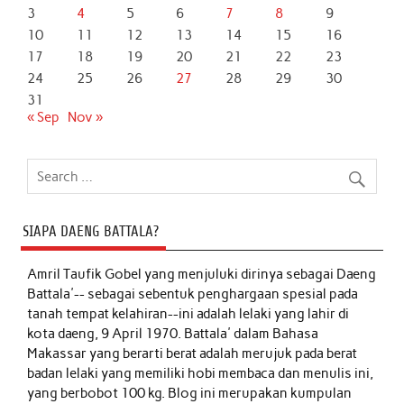
3
4
5
6
7
8
9
10
11
12
13
14
15
16
17
18
19
20
21
22
23
24
25
26
27
28
29
30
31
« Sep
Nov »
SIAPA DAENG BATTALA?
Amril Taufik Gobel
yang menjuluki dirinya sebagai Daeng
Battala'-- sebagai sebentuk penghargaan spesial pada
tanah tempat kelahiran--ini adalah lelaki yang lahir di
kota daeng, 9 April 1970. Battala' dalam Bahasa
Makassar yang berarti berat adalah merujuk pada berat
badan lelaki yang memiliki hobi membaca dan menulis ini,
yang berbobot 100 kg. Blog ini merupakan kumpulan