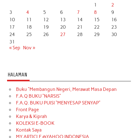
1
2
3
4
5
6
7
8
9
10
11
12
13
14
15
16
17
18
19
20
21
22
23
24
25
26
27
28
29
30
31
« Sep
Nov »
HALAMAN
Buku “Membangun Negeri, Merawat Masa Depan
F.A.Q BUKU “NARSIS”
F.A.Q. BUKU PUISI “MENYESAP SENYAP”
Front Page
Karya & Kiprah
KOLEKSI E-BOOK
Kontak Saya
MY ARTICLE @YAHOO INDONESIA