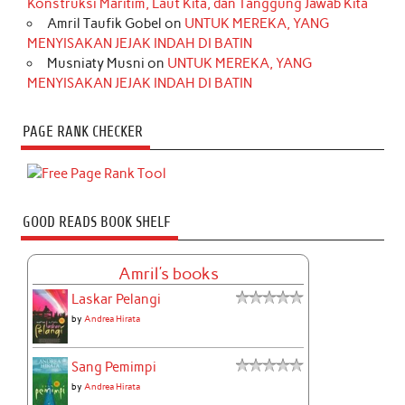
Konstruksi Maritim, Laut Kita, dan Tanggung Jawab Kita
Amril Taufik Gobel
on
UNTUK MEREKA, YANG
MENYISAKAN JEJAK INDAH DI BATIN
Musniaty Musni
on
UNTUK MEREKA, YANG
MENYISAKAN JEJAK INDAH DI BATIN
PAGE RANK CHECKER
GOOD READS BOOK SHELF
Amril's books
Laskar Pelangi
by
Andrea Hirata
Sang Pemimpi
by
Andrea Hirata