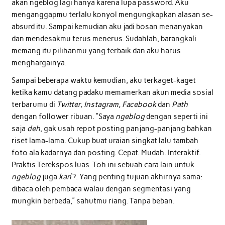
akan ngeblog lagi hanya karena lupa password. Aku
menganggapmu terlalu konyol mengungkapkan alasan se-
absurd itu. Sampai kemudian aku jadi bosan menanyakan
dan mendesakmu terus menerus. Sudahlah, barangkali
memang itu pilihanmu yang terbaik dan aku harus
menghargainya.
Sampai beberapa waktu kemudian, aku terkaget-kaget
ketika kamu datang padaku memamerkan akun media sosial
terbarumu di
Twitter, Instagram, Facebook
dan
Path
dengan follower ribuan. “Saya
ngeblog
dengan seperti ini
saja
deh
, gak usah repot posting panjang-panjang bahkan
riset lama-lama. Cukup buat uraian singkat lalu tambah
foto ala kadarnya dan posting. Cepat. Mudah. Interaktif.
Praktis.Terekspos luas. Toh ini sebuah cara lain untuk
ngeblog
juga
kan
‘?. Yang penting tujuan akhirnya sama:
dibaca oleh pembaca walau dengan segmentasi yang
mungkin berbeda,” sahutmu riang. Tanpa beban.