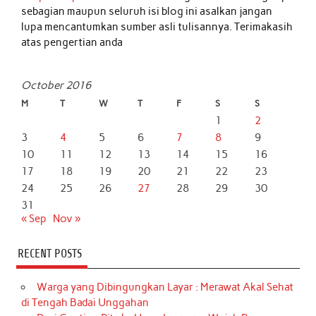
sebagian maupun seluruh isi blog ini asalkan jangan
lupa mencantumkan sumber asli tulisannya. Terimakasih
atas pengertian anda
October 2016
M
T
W
T
F
S
S
1
2
3
4
5
6
7
8
9
10
11
12
13
14
15
16
17
18
19
20
21
22
23
24
25
26
27
28
29
30
31
« Sep
Nov »
RECENT POSTS
Warga yang Dibingungkan Layar : Merawat Akal Sehat
di Tengah Badai Unggahan