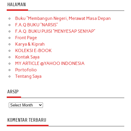
c
s
k
n
n
i
u
HALAMAN
e
t
T
t
k
t
T
Buku “Membangun Negeri, Merawat Masa Depan
b
a
o
e
e
t
u
F.A.Q BUKU “NARSIS”
o
g
k
r
d
e
b
F.A.Q. BUKU PUISI “MENYESAP SENYAP”
o
r
e
I
r
e
Front Page
Karya & Kiprah
k
a
s
n
KOLEKSI E-BOOK
m
t
Kontak Saya
MY ARTICLE @YAHOO INDONESIA
Portofolio
Tentang Saya
ARSIP
Arsip
KOMENTAR TERBARU