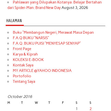
Pahlawan yang Dilupakan Kotanya: Belajar Bertahan
dari Spider-Man: Brand New Day
August 3, 2026
HALAMAN
Buku “Membangun Negeri, Merawat Masa Depan
F.A.Q BUKU “NARSIS”
F.A.Q. BUKU PUISI “MENYESAP SENYAP”
Front Page
Karya & Kiprah
KOLEKSI E-BOOK
Kontak Saya
MY ARTICLE @YAHOO INDONESIA
Portofolio
Tentang Saya
October 2016
M
T
W
T
F
S
S
1
2