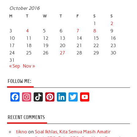
October 2016
M
T
W
T
F
S
S
1
2
3
4
5
6
7
8
9
10
11
12
13
14
15
16
17
18
19
20
21
22
23
24
25
26
27
28
29
30
31
« Sep
Nov »
FOLLOW ME:
F
I
T
P
L
T
Y
a
n
i
i
i
w
o
c
s
k
n
n
i
u
RECENT COMMENTS
e
t
T
t
k
t
T
tikno
on
Soal Ikhlas, Kita Semua Masih Amatir
b
a
o
e
e
t
u