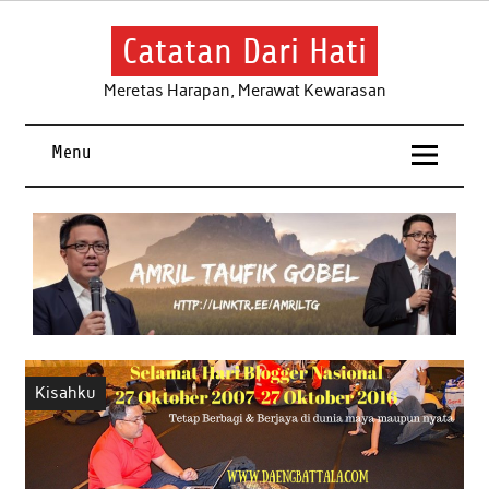
Skip
to
content
Catatan Dari Hati
Meretas Harapan, Merawat Kewarasan
Menu
Kisahku