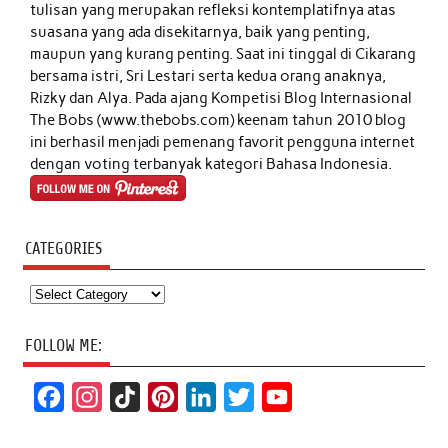
tulisan yang merupakan refleksi kontemplatifnya atas
suasana yang ada disekitarnya, baik yang penting,
maupun yang kurang penting. Saat ini tinggal di Cikarang
bersama istri, Sri Lestari serta kedua orang anaknya,
Rizky dan Alya. Pada ajang Kompetisi Blog Internasional
The Bobs (www.thebobs.com) keenam tahun 2010 blog
ini berhasil menjadi pemenang favorit pengguna internet
dengan voting terbanyak kategori Bahasa Indonesia.
CATEGORIES
Categories
FOLLOW ME:
F
I
T
P
L
T
Y
a
n
i
i
i
w
o