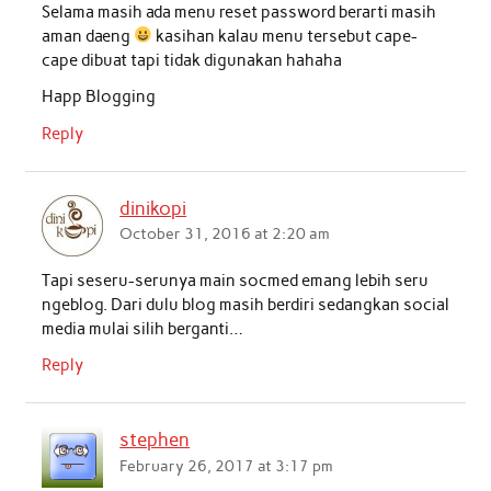
Selama masih ada menu reset password berarti masih
k
p
n
aman daeng
kasihan kalau menu tersebut cape-
cape dibuat tapi tidak digunakan hahaha
Happ Blogging
Reply
dinikopi
October 31, 2016 at 2:20 am
Tapi seseru-serunya main socmed emang lebih seru
ngeblog. Dari dulu blog masih berdiri sedangkan social
media mulai silih berganti…
Reply
stephen
February 26, 2017 at 3:17 pm