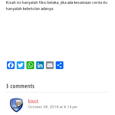
Kisah ini hanyalah fiksi belaka, jika ada kesamaan cerita itu
hanyalah kebetulan adanya.
F
T
W
L
E
S
a
w
h
i
m
h
c
i
a
n
a
a
3 comments
e
t
t
k
i
r
b
t
s
e
l
e
bisot
o
e
A
d
October 28, 2016 at 4:14 pm
o
r
p
I