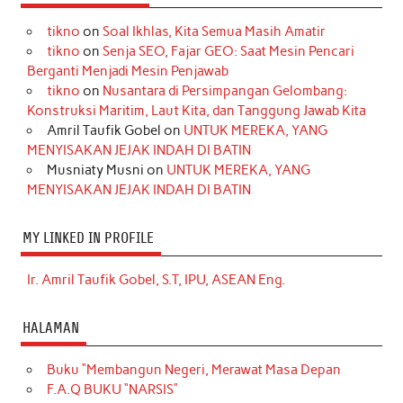
tikno
on
Soal Ikhlas, Kita Semua Masih Amatir
tikno
on
Senja SEO, Fajar GEO: Saat Mesin Pencari
Berganti Menjadi Mesin Penjawab
tikno
on
Nusantara di Persimpangan Gelombang:
Konstruksi Maritim, Laut Kita, dan Tanggung Jawab Kita
Amril Taufik Gobel
on
UNTUK MEREKA, YANG
MENYISAKAN JEJAK INDAH DI BATIN
Musniaty Musni
on
UNTUK MEREKA, YANG
MENYISAKAN JEJAK INDAH DI BATIN
MY LINKED IN PROFILE
Ir. Amril Taufik Gobel, S.T, IPU, ASEAN Eng.
HALAMAN
Buku “Membangun Negeri, Merawat Masa Depan
F.A.Q BUKU “NARSIS”