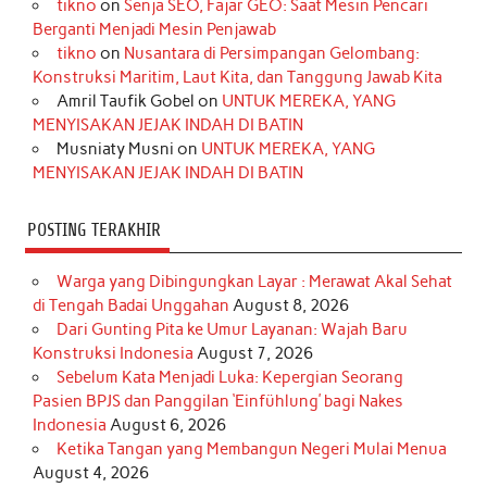
tikno
on
Senja SEO, Fajar GEO: Saat Mesin Pencari
o
g
k
r
d
e
b
Berganti Menjadi Mesin Penjawab
o
r
e
I
r
e
tikno
on
Nusantara di Persimpangan Gelombang:
Konstruksi Maritim, Laut Kita, dan Tanggung Jawab Kita
k
a
s
n
Amril Taufik Gobel
on
UNTUK MEREKA, YANG
m
t
MENYISAKAN JEJAK INDAH DI BATIN
Musniaty Musni
on
UNTUK MEREKA, YANG
MENYISAKAN JEJAK INDAH DI BATIN
POSTING TERAKHIR
Warga yang Dibingungkan Layar : Merawat Akal Sehat
di Tengah Badai Unggahan
August 8, 2026
Dari Gunting Pita ke Umur Layanan: Wajah Baru
Konstruksi Indonesia
August 7, 2026
Sebelum Kata Menjadi Luka: Kepergian Seorang
Pasien BPJS dan Panggilan ‘Einfühlung’ bagi Nakes
Indonesia
August 6, 2026
Ketika Tangan yang Membangun Negeri Mulai Menua
August 4, 2026