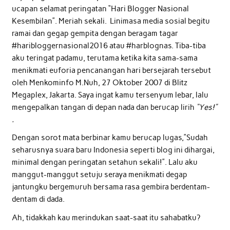
ucapan selamat peringatan “Hari Blogger Nasional
Kesembilan”. Meriah sekali. Linimasa media sosial begitu
ramai dan gegap gempita dengan beragam tagar
#haribloggernasional2016 atau #harblognas. Tiba-tiba
aku teringat padamu, terutama ketika kita sama-sama
menikmati euforia pencanangan hari bersejarah tersebut
oleh Menkominfo M.Nuh, 27 Oktober 2007 di Blitz
Megaplex, Jakarta. Saya ingat kamu tersenyum lebar, lalu
mengepalkan tangan di depan nada dan berucap lirih
“Yes!”
.
Dengan sorot mata berbinar kamu berucap lugas,”Sudah
seharusnya suara baru Indonesia seperti blog ini dihargai,
minimal dengan peringatan setahun sekali!”. Lalu aku
manggut-manggut setuju seraya menikmati degap
jantungku bergemuruh bersama rasa gembira berdentam-
dentam di dada.
Ah, tidakkah kau merindukan saat-saat itu sahabatku?