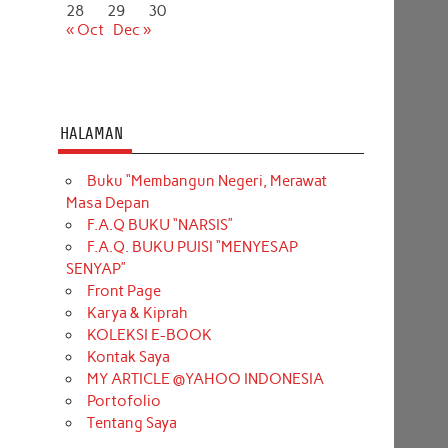
28
29
30
« Oct
Dec »
HALAMAN
Buku “Membangun Negeri, Merawat
Masa Depan
F.A.Q BUKU “NARSIS”
F.A.Q. BUKU PUISI “MENYESAP
SENYAP”
Front Page
Karya & Kiprah
KOLEKSI E-BOOK
Kontak Saya
MY ARTICLE @YAHOO INDONESIA
Portofolio
Tentang Saya