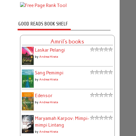
GOOD READS BOOK SHELF
Amril's books
Laskar Pelangi
by
Andrea Hirata
Sang Pemimpi
by
Andrea Hirata
Edensor
by
Andrea Hirata
Maryamah Karpov: Mimpi-
mimpi Lintang
by
Andrea Hirata