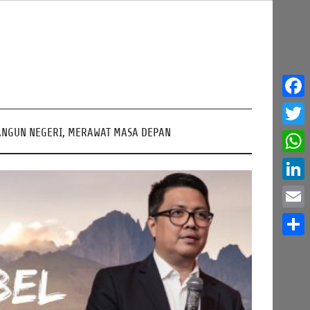
Face
NGUN NEGERI, MERAWAT MASA DEPAN
Twitt
What
Linke
Email
Share