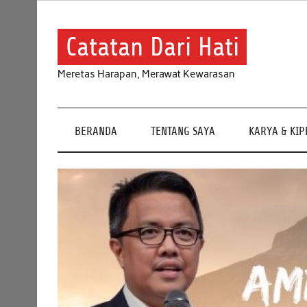
Skip
to
content
Catatan Dari Hati
Meretas Harapan, Merawat Kewarasan
BERANDA
TENTANG SAYA
KARYA & KI