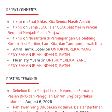
a
n
i
i
i
w
o
c
s
k
n
n
i
u
RECENT COMMENTS
e
t
T
t
k
t
T
tikno
on
Soal Ikhlas, Kita Semua Masih Amatir
b
a
o
e
e
t
u
tikno
on
Senja SEO, Fajar GEO: Saat Mesin Pencari
o
g
k
r
d
e
b
Berganti Menjadi Mesin Penjawab
o
r
e
I
r
e
tikno
on
Nusantara di Persimpangan Gelombang:
Konstruksi Maritim, Laut Kita, dan Tanggung Jawab Kita
k
a
s
n
Amril Taufik Gobel
on
UNTUK MEREKA, YANG
m
t
MENYISAKAN JEJAK INDAH DI BATIN
Musniaty Musni
on
UNTUK MEREKA, YANG
MENYISAKAN JEJAK INDAH DI BATIN
POSTING TERAKHIR
Sebelum Kata Menjadi Luka: Kepergian Seorang
Pasien BPJS dan Panggilan ‘Einfühlung’ bagi Nakes
Indonesia
August 6, 2026
Pahlawan yang Dilupakan Kotanya: Belajar Bertahan