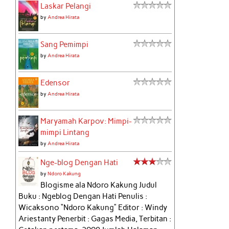
Laskar Pelangi
by
Andrea Hirata
Sang Pemimpi
by
Andrea Hirata
Edensor
by
Andrea Hirata
Maryamah Karpov: Mimpi-
mimpi Lintang
by
Andrea Hirata
Nge-blog Dengan Hati
by
Ndoro Kakung
Blogisme ala Ndoro Kakung Judul
Buku : Ngeblog Dengan Hati Penulis :
Wicaksono “Ndoro Kakung” Editor : Windy
Ariestanty Penerbit : Gagas Media, Terbitan :