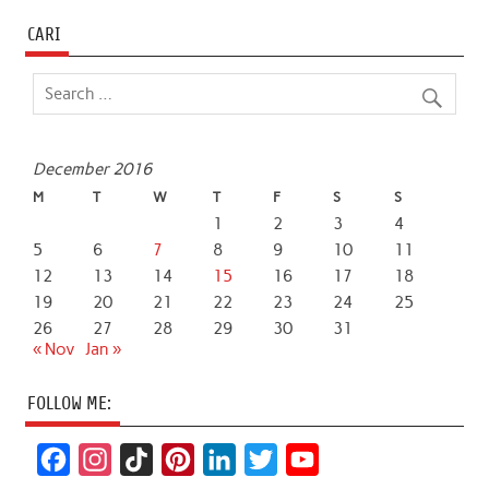
CARI
December 2016
M
T
W
T
F
S
S
1
2
3
4
5
6
7
8
9
10
11
12
13
14
15
16
17
18
19
20
21
22
23
24
25
26
27
28
29
30
31
« Nov
Jan »
FOLLOW ME:
F
I
T
P
L
T
Y