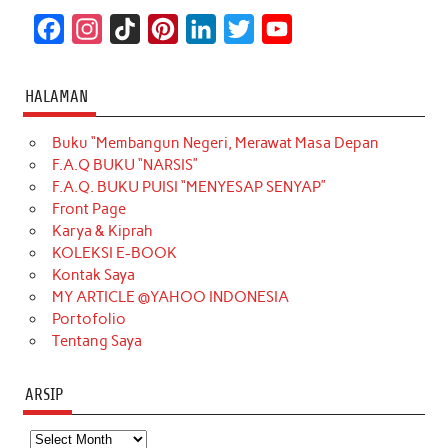
F
I
T
P
L
T
Y
a
n
i
i
i
w
o
c
s
k
n
n
i
u
HALAMAN
e
t
T
t
k
t
T
Buku “Membangun Negeri, Merawat Masa Depan
b
a
o
e
e
t
u
F.A.Q BUKU “NARSIS”
o
g
k
r
d
e
b
F.A.Q. BUKU PUISI “MENYESAP SENYAP”
o
r
e
I
r
e
Front Page
Karya & Kiprah
k
a
s
n
KOLEKSI E-BOOK
m
t
Kontak Saya
MY ARTICLE @YAHOO INDONESIA
Portofolio
Tentang Saya
ARSIP
Arsip