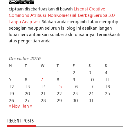
ciptaan disebarluaskan di bawah
Lisensi Creative
Commons Atribusi-NonKomersial-BerbagiSerupa 3.0
Tanpa Adaptasi
. Silakan anda mengambil atau mengutip
sebagian maupun seluruh isi blog ini asalkan jangan
lupa mencantumkan sumber asli tulisannya. Terimakasih
atas pengertian anda
December 2016
M
T
W
T
F
S
S
1
2
3
4
5
6
7
8
9
10
11
12
13
14
15
16
17
18
19
20
21
22
23
24
25
26
27
28
29
30
31
« Nov
Jan »
RECENT POSTS