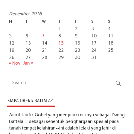
December 2016
M
T
W
T
F
S
S
1
2
3
4
5
6
7
8
9
10
11
12
13
14
15
16
17
18
19
20
21
22
23
24
25
26
27
28
29
30
31
« Nov
Jan »
SIAPA DAENG BATTALA?
Amril Taufik Gobel
yang menjuluki dirinya sebagai Daeng
Battala'-- sebagai sebentuk penghargaan spesial pada
tanah tempat kelahiran--ini adalah lelaki yang lahir di