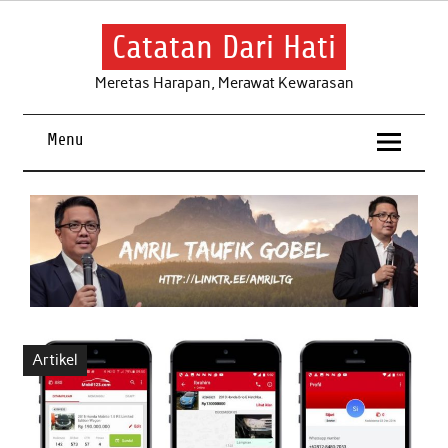
Skip
to
content
Catatan Dari Hati
Meretas Harapan, Merawat Kewarasan
Menu
Artikel