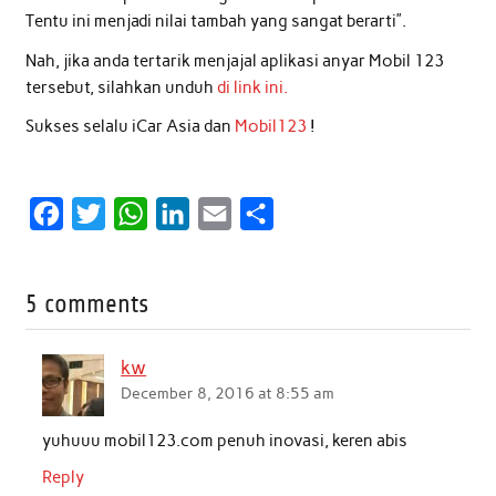
Tentu ini menjadi nilai tambah yang sangat berarti”.
Nah, jika anda tertarik menjajal aplikasi anyar Mobil 123
tersebut, silahkan unduh
di link ini.
Sukses selalu iCar Asia dan
Mobil123
!
F
T
W
L
E
S
a
w
h
i
m
h
c
i
a
n
a
a
5 comments
e
t
t
k
i
r
b
t
s
e
l
e
kw
o
e
A
d
December 8, 2016 at 8:55 am
o
r
p
I
yuhuuu mobil123.com penuh inovasi, keren abis
k
p
n
Reply