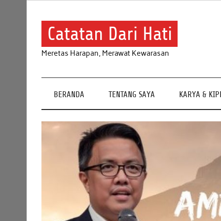
Skip
to
content
Catatan Dari Hati
Meretas Harapan, Merawat Kewarasan
BERANDA
TENTANG SAYA
KARYA & KI