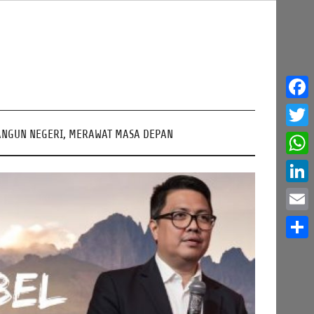
Face
NGUN NEGERI, MERAWAT MASA DEPAN
Twitt
What
Linke
Email
Share