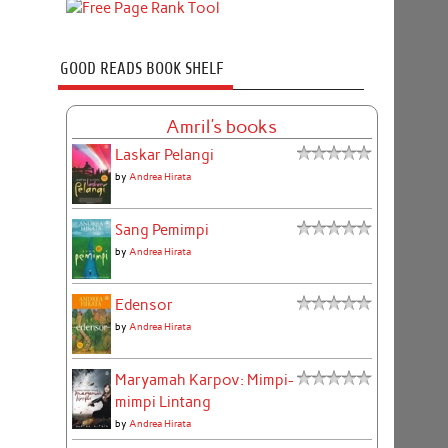
GOOD READS BOOK SHELF
Amril's books
Laskar Pelangi
by
Andrea Hirata
Sang Pemimpi
by
Andrea Hirata
Edensor
by
Andrea Hirata
Maryamah Karpov: Mimpi-
mimpi Lintang
by
Andrea Hirata