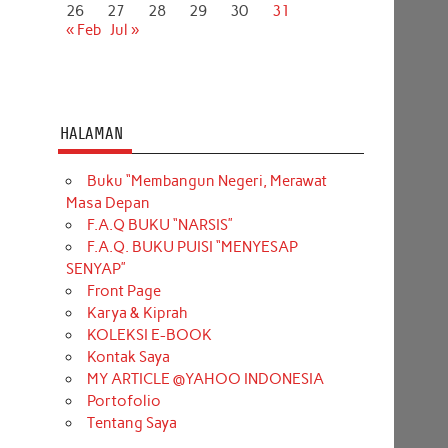
26
27
28
29
30
31
« Feb
Jul »
HALAMAN
Buku “Membangun Negeri, Merawat
Masa Depan
F.A.Q BUKU “NARSIS”
F.A.Q. BUKU PUISI “MENYESAP
SENYAP”
Front Page
Karya & Kiprah
KOLEKSI E-BOOK
Kontak Saya
MY ARTICLE @YAHOO INDONESIA
Portofolio
Tentang Saya