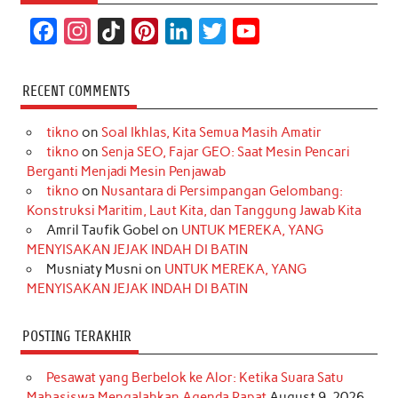
F
I
T
P
L
T
Y
a
n
i
i
i
w
o
c
s
k
n
n
i
u
RECENT COMMENTS
e
t
T
t
k
t
T
tikno
on
Soal Ikhlas, Kita Semua Masih Amatir
b
a
o
e
e
t
u
tikno
on
Senja SEO, Fajar GEO: Saat Mesin Pencari
o
g
k
r
d
e
b
Berganti Menjadi Mesin Penjawab
o
r
e
I
r
e
tikno
on
Nusantara di Persimpangan Gelombang:
Konstruksi Maritim, Laut Kita, dan Tanggung Jawab Kita
k
a
s
n
Amril Taufik Gobel
on
UNTUK MEREKA, YANG
m
t
MENYISAKAN JEJAK INDAH DI BATIN
Musniaty Musni
on
UNTUK MEREKA, YANG
MENYISAKAN JEJAK INDAH DI BATIN
POSTING TERAKHIR
Pesawat yang Berbelok ke Alor: Ketika Suara Satu
Mahasiswa Mengalahkan Agenda Rapat
August 9, 2026