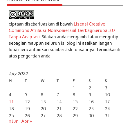
ciptaan disebarluaskan di bawah
Lisensi Creative
Commons Atribusi-NonKomersial-BerbagiSerupa 3.0
Tanpa Adaptasi
. Silakan anda mengambil atau mengutip
sebagian maupun seluruh isi blog ini asalkan jangan
lupa mencantumkan sumber asli tulisannya. Terimakasih
atas pengertian anda
July 2022
M
T
W
T
F
S
S
1
2
3
4
5
6
7
8
9
10
11
12
13
14
15
16
17
18
19
20
21
22
23
24
25
26
27
28
29
30
31
« Jun
Apr »