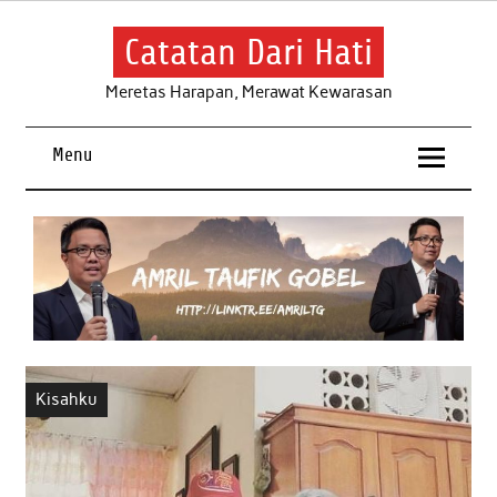
Skip
to
content
Catatan Dari Hati
Meretas Harapan, Merawat Kewarasan
Menu
Kisahku