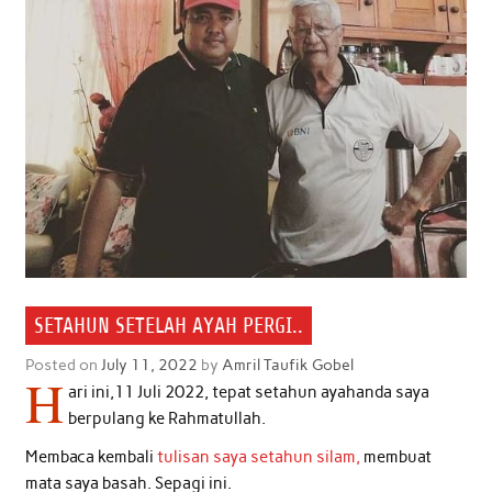
SETAHUN SETELAH AYAH PERGI..
Posted on
July 11, 2022
by
Amril Taufik Gobel
H
ari ini,11 Juli 2022, tepat setahun ayahanda saya
berpulang ke Rahmatullah.
Membaca kembali
tulisan saya setahun silam,
membuat
mata saya basah. Sepagi ini.