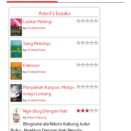
Amril's books
Laskar Pelangi
by
Andrea Hirata
Sang Pemimpi
by
Andrea Hirata
Edensor
by
Andrea Hirata
Maryamah Karpov: Mimpi-
mimpi Lintang
by
Andrea Hirata
Nge-blog Dengan Hati
by
Ndoro Kakung
Blogisme ala Ndoro Kakung Judul
Buku : Ngeblog Dengan Hati Penulis :