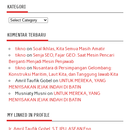
KATEGORI
Kategori
KOMENTAR TERBARU
tikno
on
Soal Ikhlas, Kita Semua Masih Amatir
tikno
on
Senja SEO, Fajar GEO: Saat Mesin Pencari
Berganti Menjadi Mesin Penjawab
tikno
on
Nusantara di Persimpangan Gelombang:
Konstruksi Maritim, Laut Kita, dan Tanggung Jawab Kita
Amril Taufik Gobel
on
UNTUK MEREKA, YANG
MENYISAKAN JEJAK INDAH DI BATIN
Musniaty Musni
on
UNTUK MEREKA, YANG
MENYISAKAN JEJAK INDAH DI BATIN
MY LINKED IN PROFILE
Ir. Amril Taufik Gobel, S.T, IPU, ASEAN Eng.