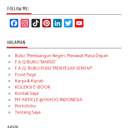
FOLLOW ME:
F
I
T
P
L
T
Y
a
n
i
i
i
w
o
c
s
k
n
n
i
u
HALAMAN
e
t
T
t
k
t
T
Buku “Membangun Negeri, Merawat Masa Depan
b
a
o
e
e
t
u
F.A.Q BUKU “NARSIS”
o
g
k
r
d
e
b
F.A.Q. BUKU PUISI “MENYESAP SENYAP”
o
r
e
I
r
e
Front Page
Karya & Kiprah
k
a
s
n
KOLEKSI E-BOOK
m
t
Kontak Saya
MY ARTICLE @YAHOO INDONESIA
Portofolio
Tentang Saya
ARSIP