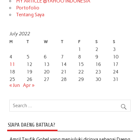
MY ARTICLE @YAHOO INDONESIA
Portofolio
Tentang Saya
July 2022
M
T
W
T
F
S
S
1
2
3
4
5
6
7
8
9
10
11
12
13
14
15
16
17
18
19
20
21
22
23
24
25
26
27
28
29
30
31
« Jun
Apr »
SIAPA DAENG BATTALA?
Amril Taufik Gobel
yang menjuluki dirinya sebagai Daeng