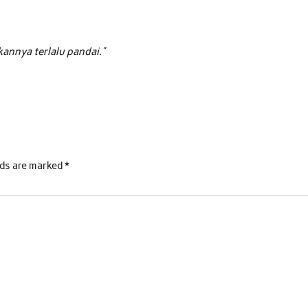
annya terlalu pandai.”
lds are marked
*