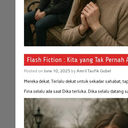
Flash Fiction : Kita yang Tak Pernah
Posted on
June 10, 2025
by
Amril Taufik Gobel
Mereka dekat. Terlalu dekat untuk sekadar sahabat, tap
Fina selalu ada saat Dika terluka. Dika selalu datang 