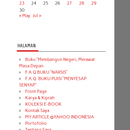
23
24
25
26
27
28
29
30
« May
Jul »
HALAMAN
Buku “Membangun Negeri, Merawat
Masa Depan
F.A.Q BUKU “NARSIS”
F.A.Q. BUKU PUISI “MENYESAP
SENYAP”
Front Page
Karya & Kiprah
KOLEKSI E-BOOK
Kontak Saya
MY ARTICLE @YAHOO INDONESIA
Portofolio
Tentang Saya