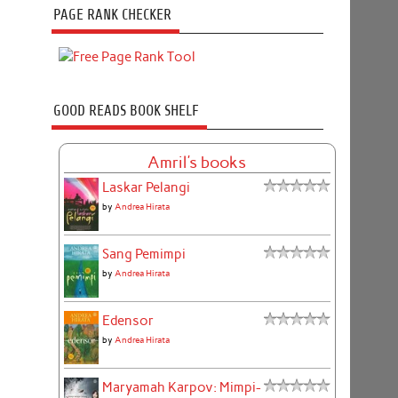
PAGE RANK CHECKER
GOOD READS BOOK SHELF
Amril's books
Laskar Pelangi
by
Andrea Hirata
Sang Pemimpi
by
Andrea Hirata
Edensor
by
Andrea Hirata
Maryamah Karpov: Mimpi-