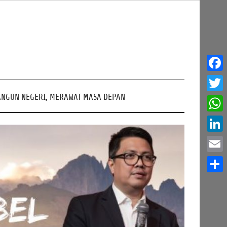
Face
NGUN NEGERI, MERAWAT MASA DEPAN
Twitt
What
Linke
Email
Share