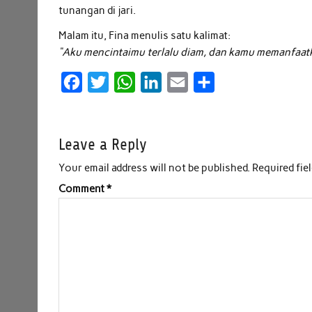
tunangan di jari.
Malam itu, Fina menulis satu kalimat:
“Aku mencintaimu terlalu diam, dan kamu memanfaatk
F
T
W
L
E
S
a
w
h
i
m
h
c
i
a
n
a
a
Leave a Reply
e
t
t
k
i
r
b
t
s
e
l
e
Your email address will not be published.
Required fie
o
e
A
d
Comment
*
o
r
p
I
k
p
n