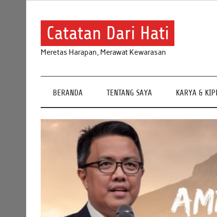
Skip
to
content
Catatan Dari Hati
Meretas Harapan, Merawat Kewarasan
BERANDA
TENTANG SAYA
KARYA & KI