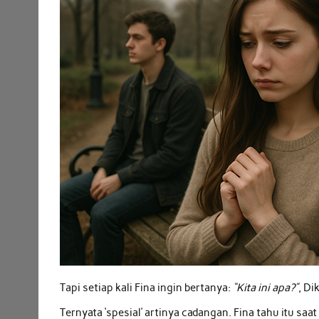
Tapi setiap kali Fina ingin bertanya:
“Kita ini apa?”
, Di
Ternyata ‘spesial’ artinya cadangan. Fina tahu itu sa