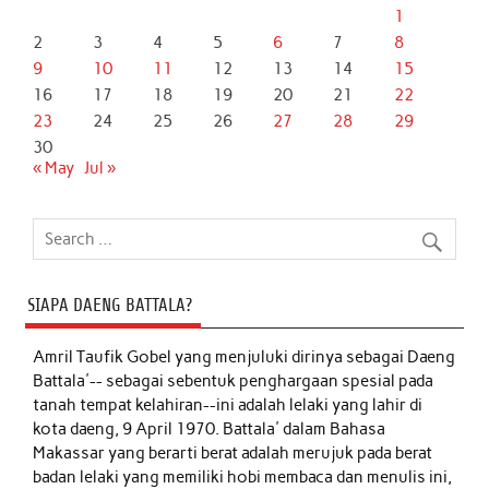
1
2
3
4
5
6
7
8
9
10
11
12
13
14
15
16
17
18
19
20
21
22
23
24
25
26
27
28
29
30
« May
Jul »
SIAPA DAENG BATTALA?
Amril Taufik Gobel
yang menjuluki dirinya sebagai Daeng
Battala'-- sebagai sebentuk penghargaan spesial pada
tanah tempat kelahiran--ini adalah lelaki yang lahir di
kota daeng, 9 April 1970. Battala' dalam Bahasa
Makassar yang berarti berat adalah merujuk pada berat
badan lelaki yang memiliki hobi membaca dan menulis ini,