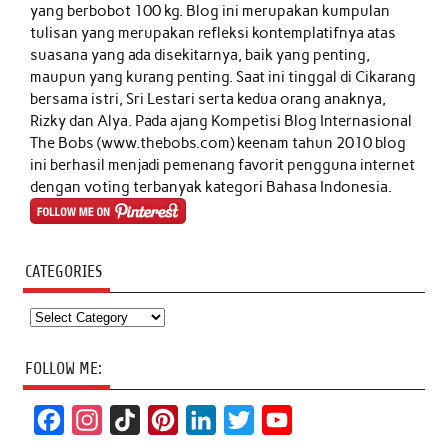
yang berbobot 100 kg. Blog ini merupakan kumpulan
tulisan yang merupakan refleksi kontemplatifnya atas
suasana yang ada disekitarnya, baik yang penting,
maupun yang kurang penting. Saat ini tinggal di Cikarang
bersama istri, Sri Lestari serta kedua orang anaknya,
Rizky dan Alya. Pada ajang Kompetisi Blog Internasional
The Bobs (www.thebobs.com) keenam tahun 2010 blog
ini berhasil menjadi pemenang favorit pengguna internet
dengan voting terbanyak kategori Bahasa Indonesia.
CATEGORIES
Categories
FOLLOW ME:
F
I
T
P
L
T
Y