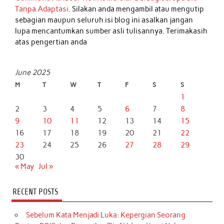
Tanpa Adaptasi
. Silakan anda mengambil atau mengutip
sebagian maupun seluruh isi blog ini asalkan jangan
lupa mencantumkan sumber asli tulisannya. Terimakasih
atas pengertian anda
June 2025
M
T
W
T
F
S
S
1
2
3
4
5
6
7
8
9
10
11
12
13
14
15
16
17
18
19
20
21
22
23
24
25
26
27
28
29
30
« May
Jul »
RECENT POSTS
Sebelum Kata Menjadi Luka: Kepergian Seorang