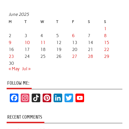
June 2025
M
T
W
T
F
S
S
1
2
3
4
5
6
7
8
9
10
11
12
13
14
15
16
17
18
19
20
21
22
23
24
25
26
27
28
29
30
« May
Jul »
FOLLOW ME:
F
I
T
P
L
T
Y
a
n
i
i
i
w
o
c
s
k
n
n
i
u
RECENT COMMENTS
e
t
T
t
k
t
T