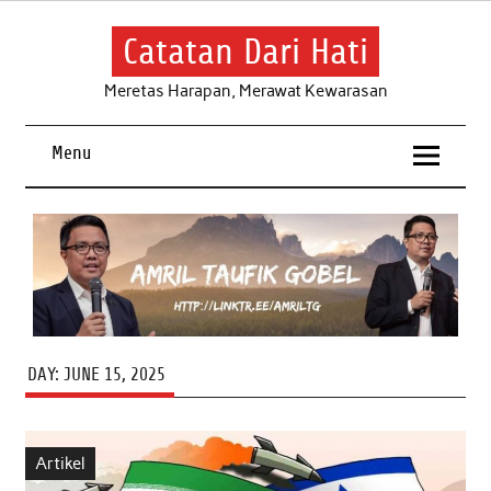
Skip
to
content
Catatan Dari Hati
Meretas Harapan, Merawat Kewarasan
Menu
DAY:
JUNE 15, 2025
Artikel