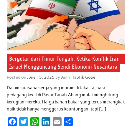
Bergetar dari Timur Tengah: Ketika Konflik Iran-
Israel Mengguncang Sendi Ekonomi Nusantara
Posted on
June 15, 2025
by
Amril Taufik Gobel
Dalam suasana senja yang muram di Jakarta, para
pedagang kecil di Pasar Tanah Abang mulai menghitung
kerugian mereka. Harga bahan bakar yang terus merangkak
naik tidak hanya menggerus keuntungan, tapi […]
F
T
W
L
E
S
a
w
h
i
m
h