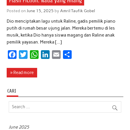
Flash Fiction: Nada yang Hilang
Posted on
June 15, 2025
by
Amril Taufik Gobel
Dio menciptakan lagu untuk Raline, gadis pemilik piano
putih di rumah besar ujung jalan. Mereka bertemu di les
musik, ketika Dio hanya siswa magang dan Raline anak
pemilik yayasan. Mereka […]
F
T
W
L
E
S
a
w
h
i
m
h
c
i
a
n
a
a
» Read more
e
t
t
k
i
r
b
t
s
e
l
e
CARI
o
e
A
d
o
r
p
I
k
p
n
June 2025