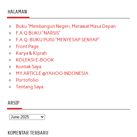
a
n
i
i
i
w
o
c
s
k
n
n
i
u
HALAMAN
e
t
T
t
k
t
T
Buku “Membangun Negeri, Merawat Masa Depan
b
a
o
e
e
t
u
F.A.Q BUKU “NARSIS”
o
g
k
r
d
e
b
F.A.Q. BUKU PUISI “MENYESAP SENYAP”
o
r
e
I
r
e
Front Page
Karya & Kiprah
k
a
s
n
KOLEKSI E-BOOK
m
t
Kontak Saya
MY ARTICLE @YAHOO INDONESIA
Portofolio
Tentang Saya
ARSIP
Arsip
KOMENTAR TERBARU