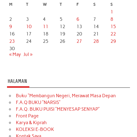
M
T
W
T
F
S
S
1
2
3
4
5
6
7
8
9
10
11
12
13
14
15
16
17
18
19
20
21
22
23
24
25
26
27
28
29
30
« May
Jul »
HALAMAN
Buku “Membangun Negeri, Merawat Masa Depan
F.A.Q BUKU “NARSIS”
F.A.Q. BUKU PUISI “MENYESAP SENYAP”
Front Page
Karya & Kiprah
KOLEKSI E-BOOK
Kontak Saya