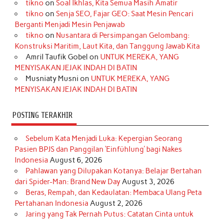
tikno
on
Soal Ikhlas, Kita Semua Masih Amatir
b
a
o
e
e
t
u
tikno
on
Senja SEO, Fajar GEO: Saat Mesin Pencari
o
g
k
r
d
e
b
Berganti Menjadi Mesin Penjawab
o
r
e
I
r
e
tikno
on
Nusantara di Persimpangan Gelombang:
Konstruksi Maritim, Laut Kita, dan Tanggung Jawab Kita
k
a
s
n
Amril Taufik Gobel
on
UNTUK MEREKA, YANG
m
t
MENYISAKAN JEJAK INDAH DI BATIN
Musniaty Musni
on
UNTUK MEREKA, YANG
MENYISAKAN JEJAK INDAH DI BATIN
POSTING TERAKHIR
Sebelum Kata Menjadi Luka: Kepergian Seorang
Pasien BPJS dan Panggilan ‘Einfühlung’ bagi Nakes
Indonesia
August 6, 2026
Pahlawan yang Dilupakan Kotanya: Belajar Bertahan
dari Spider-Man: Brand New Day
August 3, 2026
Beras, Rempah, dan Kedaulatan: Membaca Ulang Peta
Pertahanan Indonesia
August 2, 2026
Jaring yang Tak Pernah Putus: Catatan Cinta untuk