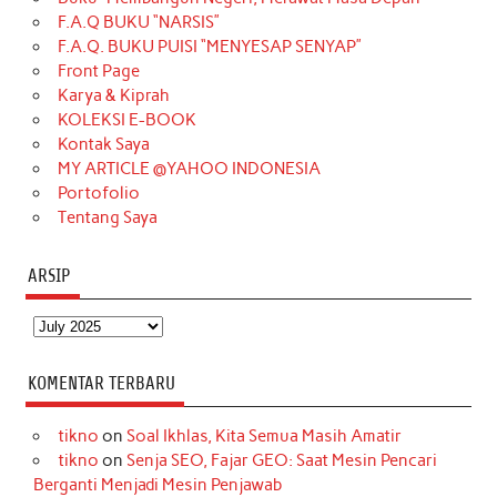
b
a
o
e
e
t
u
F.A.Q BUKU “NARSIS”
o
g
k
r
d
e
b
F.A.Q. BUKU PUISI “MENYESAP SENYAP”
o
r
e
I
r
e
Front Page
Karya & Kiprah
k
a
s
n
KOLEKSI E-BOOK
m
t
Kontak Saya
MY ARTICLE @YAHOO INDONESIA
Portofolio
Tentang Saya
ARSIP
Arsip
KOMENTAR TERBARU
tikno
on
Soal Ikhlas, Kita Semua Masih Amatir
tikno
on
Senja SEO, Fajar GEO: Saat Mesin Pencari
Berganti Menjadi Mesin Penjawab