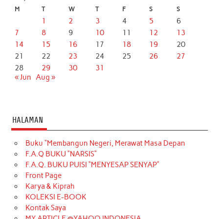
M
T
W
T
F
S
S
1
2
3
4
5
6
7
8
9
10
11
12
13
14
15
16
17
18
19
20
21
22
23
24
25
26
27
28
29
30
31
« Jun
Aug »
HALAMAN
Buku “Membangun Negeri, Merawat Masa Depan
F.A.Q BUKU “NARSIS”
F.A.Q. BUKU PUISI “MENYESAP SENYAP”
Front Page
Karya & Kiprah
KOLEKSI E-BOOK
Kontak Saya
MY ARTICLE @YAHOO INDONESIA