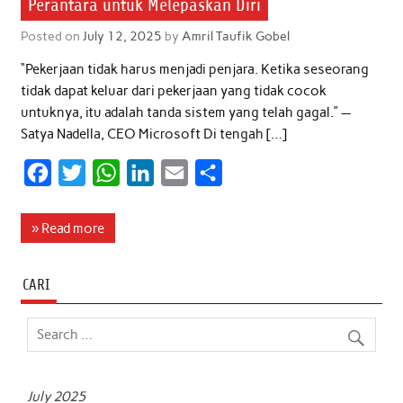
Perantara untuk Melepaskan Diri
Posted on
July 12, 2025
by
Amril Taufik Gobel
“Pekerjaan tidak harus menjadi penjara. Ketika seseorang
tidak dapat keluar dari pekerjaan yang tidak cocok
untuknya, itu adalah tanda sistem yang telah gagal.” —
Satya Nadella, CEO Microsoft Di tengah […]
F
T
W
L
E
S
a
w
h
i
m
h
c
i
a
n
a
a
» Read more
e
t
t
k
i
r
b
t
s
e
l
e
CARI
o
e
A
d
o
r
p
I
k
p
n
July 2025