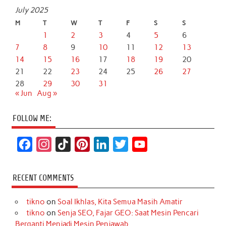
July 2025
M
T
W
T
F
S
S
1
2
3
4
5
6
7
8
9
10
11
12
13
14
15
16
17
18
19
20
21
22
23
24
25
26
27
28
29
30
31
« Jun
Aug »
FOLLOW ME:
F
I
T
P
L
T
Y
a
n
i
i
i
w
o
c
s
k
n
n
i
u
RECENT COMMENTS
e
t
T
t
k
t
T
tikno
on
Soal Ikhlas, Kita Semua Masih Amatir
b
a
o
e
e
t
u
tikno
on
Senja SEO, Fajar GEO: Saat Mesin Pencari
o
g
k
r
d
e
b
Berganti Menjadi Mesin Penjawab