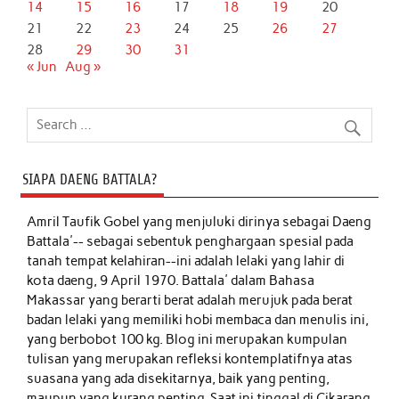
14
15
16
17
18
19
20
21
22
23
24
25
26
27
28
29
30
31
« Jun
Aug »
SIAPA DAENG BATTALA?
Amril Taufik Gobel
yang menjuluki dirinya sebagai Daeng
Battala'-- sebagai sebentuk penghargaan spesial pada
tanah tempat kelahiran--ini adalah lelaki yang lahir di
kota daeng, 9 April 1970. Battala' dalam Bahasa
Makassar yang berarti berat adalah merujuk pada berat
badan lelaki yang memiliki hobi membaca dan menulis ini,
yang berbobot 100 kg. Blog ini merupakan kumpulan
tulisan yang merupakan refleksi kontemplatifnya atas
suasana yang ada disekitarnya, baik yang penting,
maupun yang kurang penting. Saat ini tinggal di Cikarang