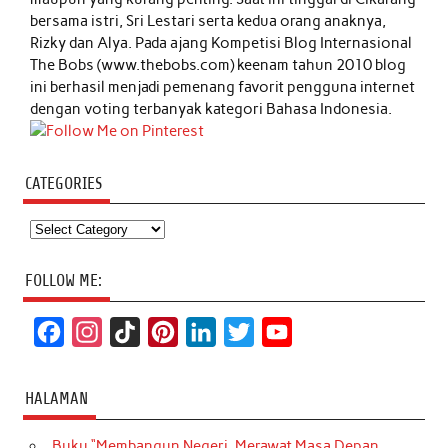
bersama istri, Sri Lestari serta kedua orang anaknya,
Rizky dan Alya. Pada ajang Kompetisi Blog Internasional
The Bobs (www.thebobs.com) keenam tahun 2010 blog
ini berhasil menjadi pemenang favorit pengguna internet
dengan voting terbanyak kategori Bahasa Indonesia.
CATEGORIES
Categories
FOLLOW ME:
F
I
T
P
L
T
Y
a
n
i
i
i
w
o
c
s
k
n
n
i
u
HALAMAN
e
t
T
t
k
t
T
Buku “Membangun Negeri, Merawat Masa Depan