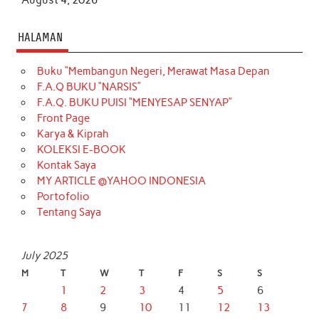
HALAMAN
Buku “Membangun Negeri, Merawat Masa Depan
F.A.Q BUKU “NARSIS”
F.A.Q. BUKU PUISI “MENYESAP SENYAP”
Front Page
Karya & Kiprah
KOLEKSI E-BOOK
Kontak Saya
MY ARTICLE @YAHOO INDONESIA
Portofolio
Tentang Saya
July 2025
M
T
W
T
F
S
S
1
2
3
4
5
6
7
8
9
10
11
12
13