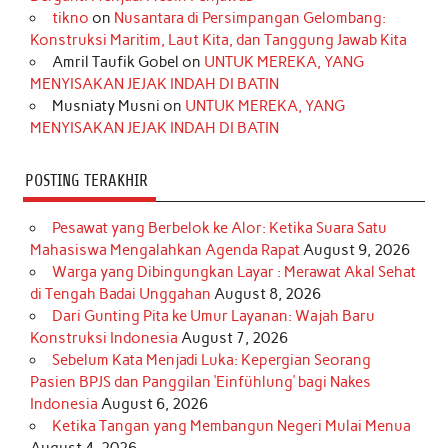
o
r
e
I
r
e
tikno
on
Nusantara di Persimpangan Gelombang:
Konstruksi Maritim, Laut Kita, dan Tanggung Jawab Kita
k
a
s
n
Amril Taufik Gobel
on
UNTUK MEREKA, YANG
m
t
MENYISAKAN JEJAK INDAH DI BATIN
Musniaty Musni
on
UNTUK MEREKA, YANG
MENYISAKAN JEJAK INDAH DI BATIN
POSTING TERAKHIR
Pesawat yang Berbelok ke Alor: Ketika Suara Satu
Mahasiswa Mengalahkan Agenda Rapat
August 9, 2026
Warga yang Dibingungkan Layar : Merawat Akal Sehat
di Tengah Badai Unggahan
August 8, 2026
Dari Gunting Pita ke Umur Layanan: Wajah Baru
Konstruksi Indonesia
August 7, 2026
Sebelum Kata Menjadi Luka: Kepergian Seorang
Pasien BPJS dan Panggilan ‘Einfühlung’ bagi Nakes
Indonesia
August 6, 2026
Ketika Tangan yang Membangun Negeri Mulai Menua
August 4, 2026