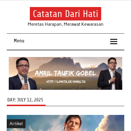
Skip
to
content
Catatan Dari Hati
Meretas Harapan, Merawat Kewarasan
Menu
DAY:
JULY 12, 2025
Artikel